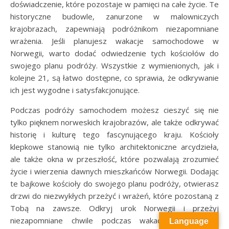
doświadczenie, które pozostaje w pamięci na całe życie. Te
historyczne budowle, zanurzone w malowniczych
krajobrazach, zapewniają podróżnikom niezapomniane
wrażenia. Jeśli planujesz wakacje samochodowe w
Norwegii, warto dodać odwiedzenie tych kościołów do
swojego planu podróży. Wszystkie z wymienionych, jak i
kolejne 21, są łatwo dostępne, co sprawia, że ​​odkrywanie
ich jest wygodne i satysfakcjonujące.
Podczas podróży samochodem możesz cieszyć się nie
tylko pięknem norweskich krajobrazów, ale także odkrywać
historię i kulturę tego fascynującego kraju. Kościoły
klepkowe stanowią nie tylko architektoniczne arcydzieła,
ale także okna w przeszłość, które pozwalają zrozumieć
życie i wierzenia dawnych mieszkańców Norwegii. Dodając
te bajkowe kościoły do swojego planu podróży, otwierasz
drzwi do niezwykłych przeżyć i wrażeń, które pozostaną z
Tobą na zawsze. Odkryj urok Norwegii i przeżyj
niezapomniane chwile podczas wakacyjnej wyprawy
Language