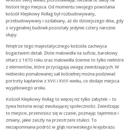
historii tego miejsca. Od momentu swojego powstania
kościół Klepkowy Rollag był rozbudowywany,
przebudowywany i ozdabiany, aż do dzisiejszego dnia, gdy
z oryginalnej budowli pozostały jedynie cztery narożne
słupy.
Wnętrze tego majestatycznego kościoła zachwyca
bogactwem detali. Złote malowidła na suficie, barokowy
ołtarz z 1670 roku oraz malowidła ścienne to tylko niektóre
z elementów, które przyciągają uwagę zwiedzających. W
niebiesko pomalowanej sali kościelnej można podziwiać
portrety kapłanów z XVII i XVIII wieku, co dodaje miejsca
wyjątkowego uroku.
Kościół Klepkowy Rollag to więcej niż tylko zabytek – to
żywa historia wciąż ewoluującej społeczności. Zwiedzając
to miejsce, przenosisz się w czasie, poznając tajemnice i
zmiany, jakie zaszły na przestrzeni stuleci. To
niezapomniana podróż w głąb norweskiego krajobrazu