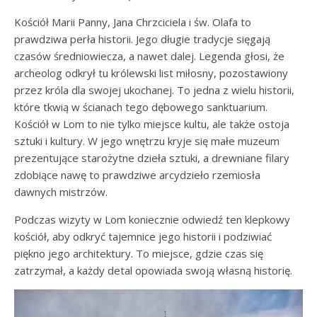
Kościół Marii Panny, Jana Chrzciciela i św. Olafa to
prawdziwa perła historii. Jego długie tradycje sięgają
czasów średniowiecza, a nawet dalej. Legenda głosi, że
archeolog odkrył tu królewski list miłosny, pozostawiony
przez króla dla swojej ukochanej. To jedna z wielu historii,
które tkwią w ścianach tego dębowego sanktuarium.
Kościół w Lom to nie tylko miejsce kultu, ale także ostoja
sztuki i kultury. W jego wnętrzu kryje się małe muzeum
prezentujące starożytne dzieła sztuki, a drewniane filary
zdobiące nawę to prawdziwe arcydzieło rzemiosła
dawnych mistrzów.
Podczas wizyty w Lom koniecznie odwiedź ten klepkowy
kościół, aby odkryć tajemnice jego historii i podziwiać
piękno jego architektury. To miejsce, gdzie czas się
zatrzymał, a każdy detal opowiada swoją własną historię.