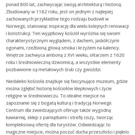
ponad 800 lat, zachwycając swoją architekturą i historią.
Zbudowany w 1182 roku, jest on jednym z najlepiej
zachowanych przykładów tego rodzaju budowli w
Norwegii, stanowiąc inspirację dla wielu kolejnych renowacji
i konstrukcji. Ten wyjątkowy kościół wyróżnia się swoim
charakterystycznym wyglądem, z dachem, jaskółczymi
ogonami, rzeźbioną głową smoka i krzyżem na kalenicy.
Wnętrze zachwyca amboną z XVI wieku, ołtarzem z 1620
roku i średniowieczną dzwonnicą, a wszystkie elementy
pozbawione są metalowych śrub czy gwoździ.
Niedaleko kościoła znajduje się fascynujące muzeum, gdzie
można zgłębić historię kościołów klepkowych i życie
religijne w średniowieczu. To idealne miejsce na
zapoznanie się z bogatą kulturą i tradycją Norwegii.
Centrum dla zwiedzających oferuje także wygodną
kawiarnię, sklep z pamiątkami i strefę ciszy, tworząc
kompleksową ofertę dla turystów. Odwiedzając to
magiczne miejsce, można poczuć ducha przeszłości i piękno