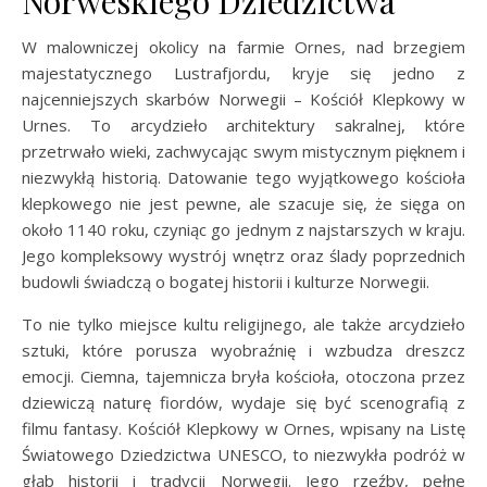
Norweskiego Dziedzictwa
W malowniczej okolicy na farmie Ornes, nad brzegiem
majestatycznego Lustrafjordu, kryje się jedno z
najcenniejszych skarbów Norwegii – Kościół Klepkowy w
Urnes. To arcydzieło architektury sakralnej, które
przetrwało wieki, zachwycając swym mistycznym pięknem i
niezwykłą historią. Datowanie tego wyjątkowego kościoła
klepkowego nie jest pewne, ale szacuje się, że sięga on
około 1140 roku, czyniąc go jednym z najstarszych w kraju.
Jego kompleksowy wystrój wnętrz oraz ślady poprzednich
budowli świadczą o bogatej historii i kulturze Norwegii.
To nie tylko miejsce kultu religijnego, ale także arcydzieło
sztuki, które porusza wyobraźnię i wzbudza dreszcz
emocji. Ciemna, tajemnicza bryła kościoła, otoczona przez
dziewiczą naturę fiordów, wydaje się być scenografią z
filmu fantasy. Kościół Klepkowy w Ornes, wpisany na Listę
Światowego Dziedzictwa UNESCO, to niezwykła podróż w
głąb historii i tradycji Norwegii. Jego rzeźby, pełne