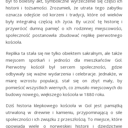
był to bolesny akt, symboliczne wyrzeczenie się części ich
historii i tożsamości. Zrozumieli, że utrata tego zabytku
oznacza odejście od korzeni i tradycji, które od wieków
były integralną częścią ich życia. By uczcić tę historię i
przywrócić dumną pamięć o ich rodzinnej miejscowości,
społeczność postanowiła zbudować replikę pierwotnego
kościoła.
Replika ta stała się nie tylko obiektem sakralnym, ale także
miejscem spotkań i jedności dla mieszkańców Gol.
Pierwotny kościół był sercem społeczności, gdzie
odbywały się ważne wydarzenia i celebracje. Jednakże, w
miarę wzrostu populacji, stał się on zbyt mały, by
pomieścić wszystkich wiernych, co zmusiło miejscowych do
budowy nowego, większego kościoła w 1880 roku.
Dziś historia klepkowego kościoła w Gol jest pamiątką
utrwaloną w drewnie i kamieniu, przypominającą o sile
społeczności i ich związku z przeszłością. To miejsce, które
opowiada wiele o norweskiej historii i dziedzictwie