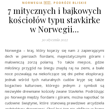
,
NORWEGIA 🇳🇴
PODRÓŻE BLISKIE
7 mitycznych i bajkowych
kościołów typu stavkirke
w Norwegii…
30 stycznia 2022
Norwegia – kraj, który kojarzy się nam z zapierającymi
dech w piersiach fiordami, majestatycznymi górami i
malowniczą zorzą polarną. To także miejsce, gdzie
miłośnicy przygód na śniegu znajdą raj na ziemi, a białe
noce pozwalają na niekończące się dni pełne eksploracji.
Jednak wśród tych naturalnych cudów kryje się także
bogactwo kulturowe, którego jednym z symboli są
niezwykłe drewniane kościoły zwane Stavkirke. Podróżując
po Norwegii między fiordami i górami, można napotkać te
cudowne świątynie, które stanowią prawdziwe arcydzieła
architektury drewnianej. Choć kraj ten nie obfituje w liczne