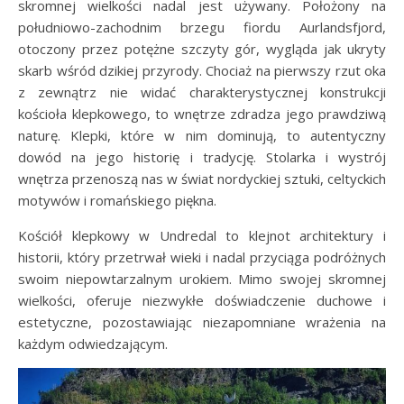
skromnej wielkości nadal jest używany. Położony na
południowo-zachodnim brzegu fiordu Aurlandsfjord,
otoczony przez potężne szczyty gór, wygląda jak ukryty
skarb wśród dzikiej przyrody. Chociaż na pierwszy rzut oka
z zewnątrz nie widać charakterystycznej konstrukcji
kościoła klepkowego, to wnętrze zdradza jego prawdziwą
naturę. Klepki, które w nim dominują, to autentyczny
dowód na jego historię i tradycję. Stolarka i wystrój
wnętrza przenoszą nas w świat nordyckiej sztuki, celtyckich
motywów i romańskiego piękna.
Kościół klepkowy w Undredal to klejnot architektury i
historii, który przetrwał wieki i nadal przyciąga podróżnych
swoim niepowtarzalnym urokiem. Mimo swojej skromnej
wielkości, oferuje niezwykłe doświadczenie duchowe i
estetyczne, pozostawiając niezapomniane wrażenia na
każdym odwiedzającym.