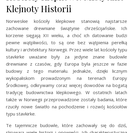
Klejnoty Historii
Norweskie kościoły klepkowe stanowią najstarsze
zachowane drewniane świątynie chrześcijańskie. Ich
korzenie sięgają XII wieku, a choć ich datowanie budzi
pewne wątpliwości, to są one bez wątpienia perełką
kultury i architektury Norwegii. Przez wiele lat kościoły typu
stavkirke uważane były za jedyne znane budowle
drewniane z czasów, gdy Europa była jeszcze w fazie
budowy z tego materiału. Jednakże, dzięki licznym
wykopaliskom prowadzonym na terenach Europy
Środkowej, odkrywamy coraz więcej dowodów na bogatą
tradycję budownictwa klepkowego. W ostatnich latach
także w Norwegii przeprowadzone zostały badania, które
rzuciły nowe światło na pochodzenie i rozwój kościołów
typu stavkirke.
Te tajemnicze budowle, które zachowały się do dziś,
skrywają wiele historii i opowieści. Ich charakterystyczna