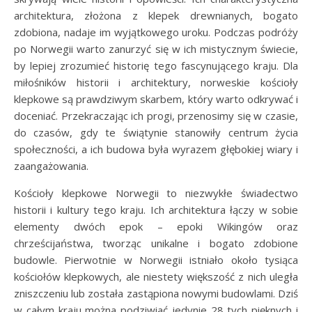
architektura, złożona z klepek drewnianych, bogato
zdobiona, nadaje im wyjątkowego uroku. Podczas podróży
po Norwegii warto zanurzyć się w ich mistycznym świecie,
by lepiej zrozumieć historię tego fascynującego kraju. Dla
miłośników historii i architektury, norweskie kościoły
klepkowe są prawdziwym skarbem, który warto odkrywać i
doceniać. Przekraczając ich progi, przenosimy się w czasie,
do czasów, gdy te świątynie stanowiły centrum życia
społeczności, a ich budowa była wyrazem głębokiej wiary i
zaangażowania.
Kościoły klepkowe Norwegii to niezwykłe świadectwo
historii i kultury tego kraju. Ich architektura łączy w sobie
elementy dwóch epok – epoki Wikingów oraz
chrześcijaństwa, tworząc unikalne i bogato zdobione
budowle. Pierwotnie w Norwegii istniało około tysiąca
kościołów klepkowych, ale niestety większość z nich uległa
zniszczeniu lub została zastąpiona nowymi budowlami. Dziś
w całym kraju można podziwiać jedynie 28 tych pięknych i