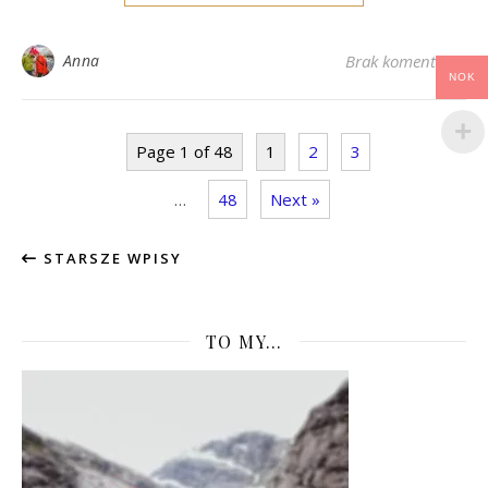
Anna
Brak komentarzy
NOK
Page 1 of 48
1
2
3
…
48
Next »
STARSZE WPISY
TO MY…