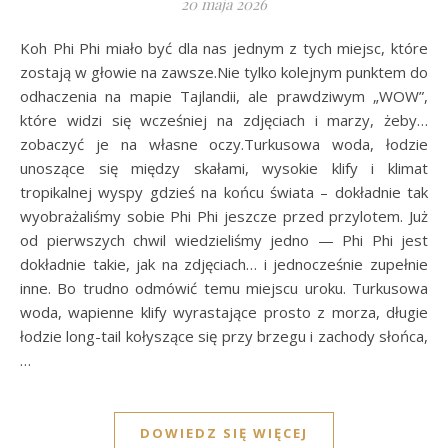
20 maja 2026
Koh Phi Phi miało być dla nas jednym z tych miejsc, które
zostają w głowie na zawsze.Nie tylko kolejnym punktem do
odhaczenia na mapie Tajlandii, ale prawdziwym „WOW”,
które widzi się wcześniej na zdjęciach i marzy, żeby…
zobaczyć je na własne oczy.Turkusowa woda, łodzie
unoszące się między skałami, wysokie klify i klimat
tropikalnej wyspy gdzieś na końcu świata – dokładnie tak
wyobrażaliśmy sobie Phi Phi jeszcze przed przylotem. Już
od pierwszych chwil wiedzieliśmy jedno — Phi Phi jest
dokładnie takie, jak na zdjęciach… i jednocześnie zupełnie
inne. Bo trudno odmówić temu miejscu uroku. Turkusowa
woda, wapienne klify wyrastające prosto z morza, długie
łodzie long-tail kołyszące się przy brzegu i zachody słońca,
…
DOWIEDZ SIĘ WIĘCEJ