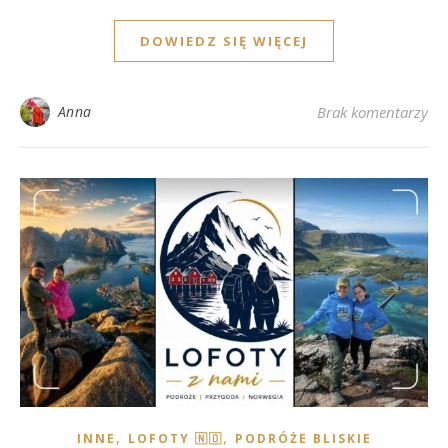
DOWIEDZ SIĘ WIĘCEJ
Anna
Brak komentarzy
,
,
INNE
LOFOTY 🇳🇴
PODRÓŻE BLISKIE