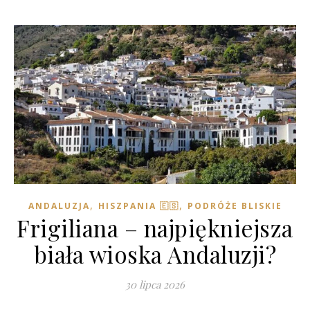
,
,
ANDALUZJA
HISZPANIA 🇪🇸
PODRÓŻE BLISKIE
Frigiliana – najpiękniejsza
biała wioska Andaluzji?
30 lipca 2026