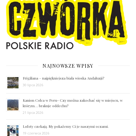
NAJNOWSZE WPISY
Frigiliana – najpiękniejsza biała wioska Andaluzji?
30 lipca 2026
Kanion Colca w Peru- Czy można zakochać się w miejscu, w
którym… brakuje oddechu?
21 lipca 2026
Lofoty czekają. My pokażemy Ci je naszymi oczami.
19 czerwca 2026