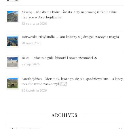
Xinaliq – wioska na końcu świata. Czy naprawdę istnieje takie
miejsce w Azerbejdżanie…
12 czerwca 2026
Norweska Nibylandia…Tam kończy się droga i zaczyna magia
28 maja 2026
Baku… Miasto ognia, historii i nowoczesności 🔥
7 maja 2026
Azerbejdżan – kierunek, którego się nie spodziewałam… a który
totalnie mnie zaskoczył 🇦🇿
26 kwietnia 2026
ARCHIVES
Archives