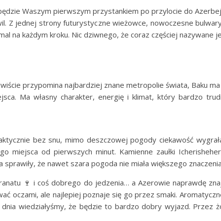
ędzie Waszym pierwszym przystankiem po przylocie do Azerbejd
il. Z jednej strony futurystyczne wieżowce, nowoczesne bulwary
 niemal na każdym kroku. Nic dziwnego, że coraz częściej nazywane j
ście przypomina najbardziej znane metropolie świata, Baku ma 
sca. Ma własny charakter, energię i klimat, który bardzo tru
praktycznie bez snu, mimo deszczowej pogody ciekawość wygra
ego miejsca od pierwszych minut. Kamienne zaułki Icherisheher
a sprawiły, że nawet szara pogoda nie miała większego znaczenia
ranatu 🍷 i coś dobrego do jedzenia… a Azerowie naprawdę znają
 oczami, ale najlepiej poznaje się go przez smaki. Aromatyczn
o dnia wiedziałyśmy, że będzie to bardzo dobry wyjazd. Przez