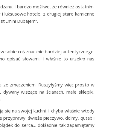
żanu. I bardzo możliwe, że również ostatnim.
 i luksusowe hotele, z drugiej stare kamienne
est „mini Dubajem”.
w sobie coś znacznie bardziej autentycznego.
dno opisać słowami. I właśnie to urzekło nas
ła ze zmęczeniem. Ruszyłyśmy więc prosto w
, dywany wiszące na ścianach, małe sklepiki,
.
 się na swojej kuchni. I chyba właśnie wtedy
e przyprawy, świeże pieczywo, dolmy, qutab i
 żołądek do serca… dokładnie tak zapamiętamy