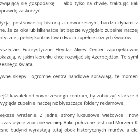
wijającą się gospodarkę — albo tylko na chwilę, traktując Ba
naprawdę zaskoczyć.
adycją, postsowiecką historią a nowoczesnym, bardzo dynamicz
 że za kilka lub kilkanaście lat będzie wyglądało zupełnie inaczej
ntycznej, pełnej kontrastów i dwóch zupełnie różnych światów.
wszędzie. Futurystyczne Heydar Aliyev Center zaprojektow
zują, w jakim kierunku chce rozwijać się Azerbejdżan. To symb
zesnego świata.
uzywne sklepy i ogromne centra handlowe sprawiają, że moment
ejść kawałek od nowoczesnego centrum, by zobaczyć starsze dziel
wygląda zupełnie inaczej niż błyszczące foldery reklamowe.
większe wrażenie. Z jednej strony luksusowe wieżowce i now
e czas płynie znacznie wolniej. Baku położone jest nad Morzem K
e budynki wyrastają tutaj obok historycznych murów, a elega