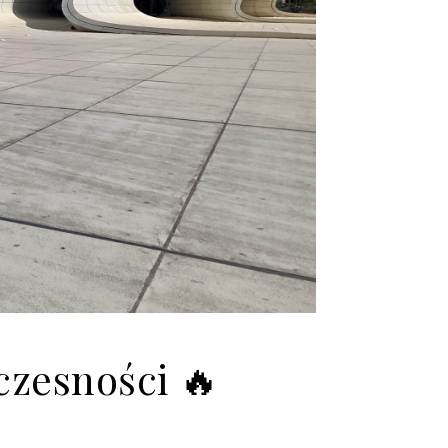
czesności 🔥