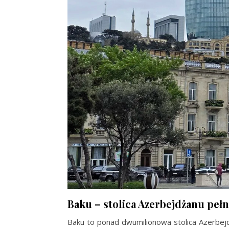
Baku – stolica Azerbejdżanu peł
Baku to ponad dwumilionowa stolica Azerbejdż