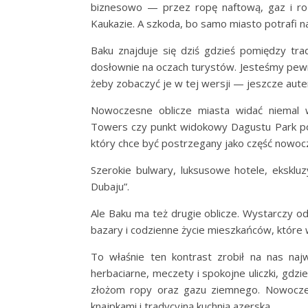
biznesowo — przez ropę naftową, gaz i roz
Kaukazie. A szkoda, bo samo miasto potrafi 
Baku znajduje się dziś gdzieś pomiędzy tr
dosłownie na oczach turystów. Jesteśmy pewne,
żeby zobaczyć je w tej wersji — jeszcze aute
Nowoczesne oblicze miasta widać niemal 
Towers czy punkt widokowy Dagustu Park poka
który chce być postrzegany jako część nowoc
Szerokie bulwary, luksusowe hotele, ekskl
Dubaju”.
Ale Baku ma też drugie oblicze. Wystarczy od
bazary i codzienne życie mieszkańców, które 
To właśnie ten kontrast zrobił na nas naj
herbaciarne, meczety i spokojne uliczki, gdzi
złożom ropy oraz gazu ziemnego. Nowoczesn
knajpkami i tradycyjną kuchnią azerską.