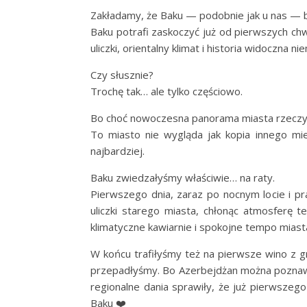
Zakładamy, że Baku — podobnie jak u nas — b
Baku potrafi zaskoczyć już od pierwszych chw
uliczki, orientalny klimat i historia widoczna
Czy słusznie?
Trochę tak… ale tylko częściowo.
Bo choć nowoczesna panorama miasta rzeczywi
To miasto nie wygląda jak kopia innego miej
najbardziej.
Baku zwiedzałyśmy właściwie… na raty.
Pierwszego dnia, zaraz po nocnym locie i 
uliczki starego miasta, chłonąc atmosferę t
klimatyczne kawiarnie i spokojne tempo miast
W końcu trafiłyśmy też na pierwsze wino z g
przepadłyśmy. Bo Azerbejdżan można poznawać
regionalne dania sprawiły, że już pierwszeg
Baku ❤️