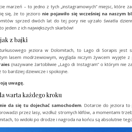
ście marzeń – to jedno z tych „instagramowych” miejsc, które 
ę się, że to jezioro
nie pojawiło się wcześniej na naszym b
itów sprzed dwóch lat do tej pory nie ujrzało światła dzienne
s to jeden z ich największych skarbów!
jak z bajki
u turkusowego jeziora w Dolomitach, to Lago di Sorapis jest
ęstym lasem modrzewiowym, wygląda niczym żywcem wyjęte z p
raies
(nazywane żartobliwie „Lago di Instagram” o którym nie 
 to bardziej dziewicze i spokojne.
oją uwagę.
da warta każdego kroku
nie da się tu dojechać samochodem
. Dotarcie do jeziora 
prowadzi przez lasy, wzdłuż stromych klifów, a momentami trzeb
omitach, to widoki po drodze i nagroda na końcu są absolutnie teg