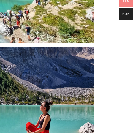
PLN
NOK