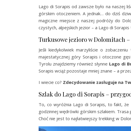
Lago di Sorapis od zawsze było na naszej li
górskim otoczeniem. A jednak… do dziś dziwi
magiczne miejsce z naszej podróży do Dolom
czystych, alpejskich jezior – a Lago di Sorapi
Turkusowe jezioro w Dolomitach – 
Jeśli kiedykolwiek marzyliście o zobaczeni
majestatycznej góry Sorapis i otoczone g
Tyrolu znajdziemy również słynne
Lago di B
Sorapis wciąż pozostaje mniej znane – a przez
I wiecie co?
Zdecydowanie zasługuje na Tw
Szlak do Lago di Sorapis – przygo
To, co wyróżnia Lago di Sorapis, to fakt, że
godzinnej wędrówki górskim szlakiem. Trasa 
Choć nie jest to najłatwiejszy trekking w Dol