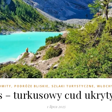
,
,
,
OMITY
PODRÓŻE BLISKIE
SZLAKI TURYSTYCZNE
WŁOCHY
s – turkusowy cud ukry
1 lipca 2025