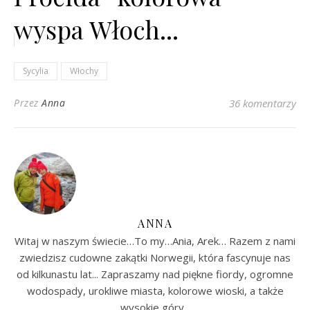
wyspa Włoch...
Sycylia
Włochy
Przez
Anna
36 komentarzy
ANNA
Witaj w naszym świecie…To my…Ania, Arek… Razem z nami
zwiedzisz cudowne zakątki Norwegii, która fascynuje nas
od kilkunastu lat... Zapraszamy nad piękne fiordy, ogromne
wodospady, urokliwe miasta, kolorowe wioski, a także
wysokie góry...