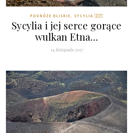
,
PODRÓŻE BLISKIE
SYCYLIA 🇮🇹
Sycylia i jej serce gorące
wulkan Etna…
14 listopada 2017