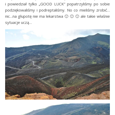
i powiedział tylko „GOOD LUCK” popatrzyliśmy po sobie
podziękowaliśmy i podreptaliśmy. No co mieliśmy zrobić…
nic…na głupotę nie ma lekarstwa 🙂 🙂 🙂 ale takie właśnie
sytuacje uczą…