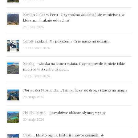
Kanion Colca w Peru- Czy można zakochać się w miejscu, w
którym… brakuje oddechu?
21 lipca 2026
Lofoty czekają. My pokażemy Ci je naszymi oczami.
19 czerwca 2026
Xinaliq – wioska na końcu świata. Czy naprawdę istnieje takie
miejsce w Azerbejdżanie…
12 czerwca 2026
Norweska Nibylandia…Tam kończy się droga i zaczyna magia
28 maja 2026
Phi Phi Island – prawdziwe oblicze słynnej wyspy
20 maja 2026
Baku… Miasto ognia, historii i nowoczesności 🔥