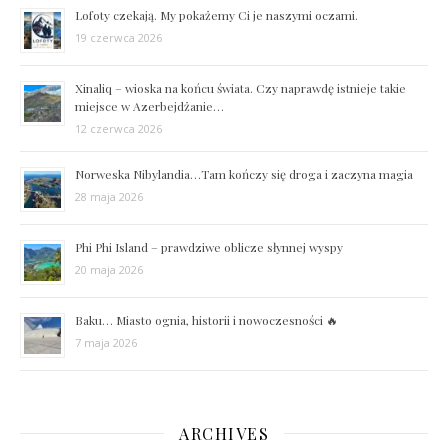
Lofoty czekają. My pokażemy Ci je naszymi oczami.
19 czerwca 2026
Xinaliq – wioska na końcu świata. Czy naprawdę istnieje takie
miejsce w Azerbejdżanie…
12 czerwca 2026
Norweska Nibylandia…Tam kończy się droga i zaczyna magia
28 maja 2026
Phi Phi Island – prawdziwe oblicze słynnej wyspy
20 maja 2026
Baku… Miasto ognia, historii i nowoczesności 🔥
7 maja 2026
ARCHIVES