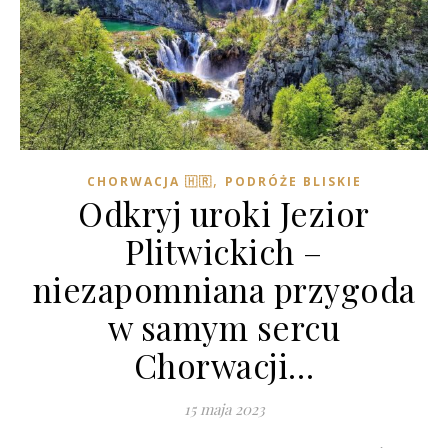
,
CHORWACJA 🇭🇷
PODRÓŻE BLISKIE
Odkryj uroki Jezior
Plitwickich –
niezapomniana przygoda
w samym sercu
Chorwacji…
15 maja 2023