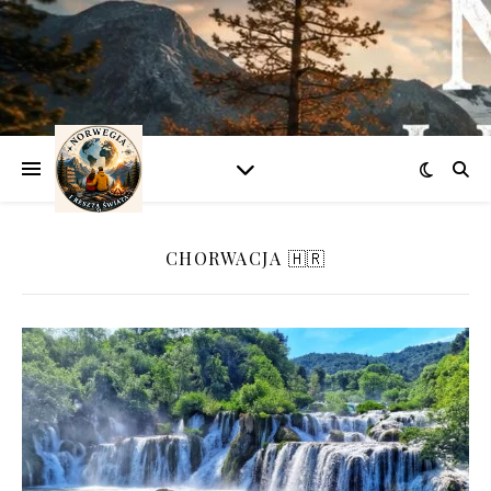
CHORWACJA 🇭🇷