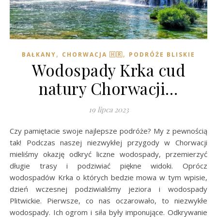
,
,
BAŁKANY
CHORWACJA 🇭🇷
PODRÓŻE BLISKIE
Wodospady Krka cud
natury Chorwacji…
19 lipca 2023
Czy pamiętacie swoje najlepsze podróże? My z pewnością
tak! Podczas naszej niezwykłej przygody w Chorwacji
mieliśmy okazję odkryć liczne wodospady, przemierzyć
długie trasy i podziwiać piękne widoki. Oprócz
wodospadów Krka o których bedzie mowa w tym wpisie,
dzień wczesnej podziwialiśmy jeziora i wodospady
Plitwickie. Pierwsze, co nas oczarowało, to niezwykłe
wodospady. Ich ogrom i siła były imponujące. Odkrywanie