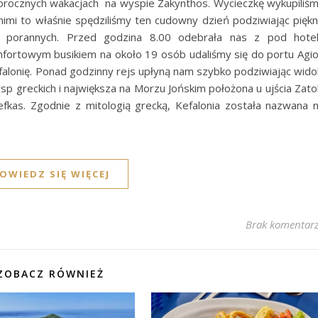
gorocznych wakacjach na wyspie Zakynthos. Wycieczkę wykupiliś
i to właśnie spędziliśmy ten cudowny dzień podziwiając pięk
h porannych. Przed godzina 8.00 odebrała nas z pod hote
omfortowym busikiem na około 19 osób udaliśmy się do portu Agi
alonię. Ponad godzinny rejs upłyną nam szybko podziwiając wido
ysp greckich i największa na Morzu Jońskim położona u ujścia Zato
fkas. Zgodnie z mitologią grecką, Kefalonia została nazwana 
OWIEDZ SIĘ WIĘCEJ
Brak komentar
ZOBACZ RÓWNIEŻ