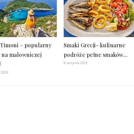
 Timoni – popularny
Smaki Grecji- kulinarne
 na malowniczej
podróże pełne smaków…
8 sierpnia 2023
!
a 2023