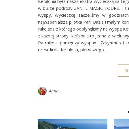
Kefalonia była naszą ekstra wycieczką na te
w burze podróży ZANTE MAGIC TOURS. I z nim
wyspy. Wycieczkę zaczęliśmy w godzinac
najwspanialsza pilotka Pani Basia i małym k
Nikolaos z którego odpłynęliśmy na wyspę Kef
z każdej strony. Kefalonia to jedna z wielu w
Patraikos, pomiędzy wyspami Zakynthos i Le
cześć króla Kefalosa, pierwszego…
D
Anna