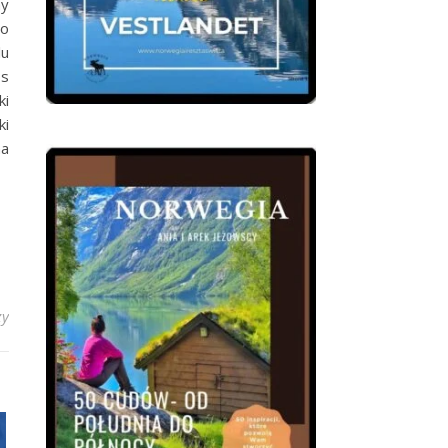
my
no
lu
os
ki
ki
na
zy