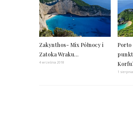
Zakynthos- Mix Północy i
Porto
Zatoka Wraku…
punkt
4 września 2018
Korfu
1 sierpni