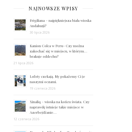
NAJNOWSZE WPISY
Frigiliana – najpiękniejsza biała wioska
Andaluzji?
30 lipca 2026
Kanion Colca w Peru- Czy można
zakochać się w miejscu, w którym…
brakuje oddechu?
21 lipca 2026
Lofoty czekają. My pokażemy Ci je
naszymi oczami.
19 czerwca 2026
Xinaliq – wioska na końcu świata. Czy
naprawdę istnieje takie miejsce w
Azerbejdżanie…
12 czerwca 2026