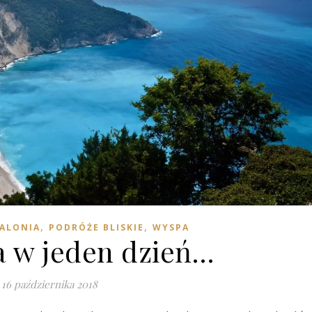
,
,
ALONIA
PODRÓŻE BLISKIE
WYSPA
a w jeden dzień…
16 października 2018