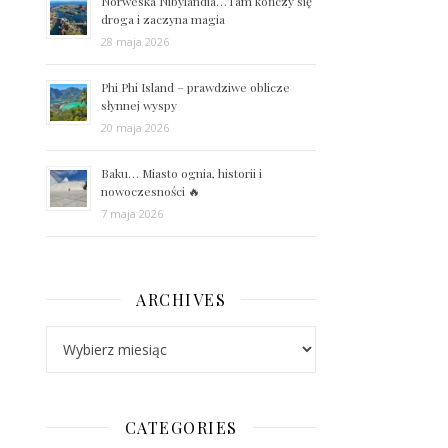
Norweska Nibylandia…Tam kończy się
droga i zaczyna magia
28 maja 2026
Phi Phi Island – prawdziwe oblicze
słynnej wyspy
20 maja 2026
Baku… Miasto ognia, historii i
nowoczesności 🔥
7 maja 2026
ARCHIVES
Archives
CATEGORIES