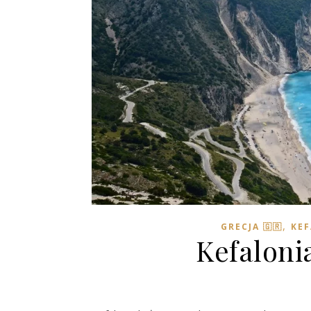
,
GRECJA 🇬🇷
KEF
Kefaloni