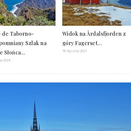
 de Taborno-
Widok na Årdalsfjorden z
pomniany Szlak na
góry Fagerset…
18 stycznia 2021
e Słońca…
ia 2024