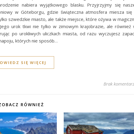
odzenie nabiera wyjątkowego blasku. Przyjrzyjmy się nasz
eniowy w Göteborgu, gdzie świąteczna atmosfera miesza się
tylko szwedzkie miasto, ale także miejsce, które ożywa w magicz
ego urok tkwi nie tylko w zimowym krajobrazie, ale również
erując po urokliwych uliczkach miasta, od razu wyczujesz zapa
napoju, których nie sposób…
OWIEDZ SIĘ WIĘCEJ
Brak komentar
ZOBACZ RÓWNIEŻ