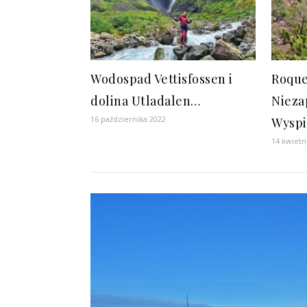
Wodospad Vettisfossen i
Roque
dolina Utladalen…
Nieza
16 października 2022
Wyspi
14 kwietn