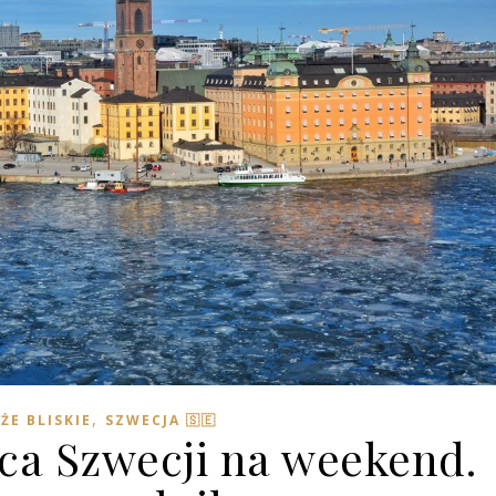
,
ŻE BLISKIE
SZWECJA 🇸🇪
ica Szwecji na weekend.