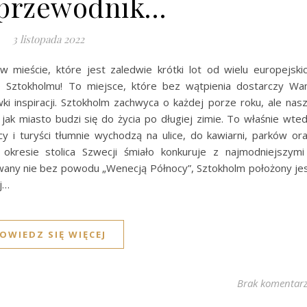
 przewodnik…
3 listopada 2022
 mieście, które jest zaledwie krótki lot od wielu europejski
 Sztokholmu! To miejsce, które bez wątpienia dostarczy W
 inspiracji. Sztokholm zachwyca o każdej porze roku, ale nas
ak miasto budzi się do życia po długiej zimie. To właśnie wte
y i turyści tłumnie wychodzą na ulice, do kawiarni, parków or
okresie stolica Szwecji śmiało konkuruje z najmodniejszymi
ywany nie bez powodu „Wenecją Północy”, Sztokholm położony je
ej…
OWIEDZ SIĘ WIĘCEJ
Brak komentar