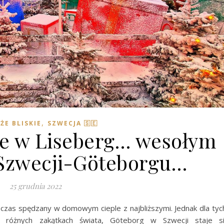
,
ŻE BLISKIE
SZWECJA 🇸🇪
e w Liseberg… wesołym
Szwecji-Göteborgu…
25 grudnia 2022
 czas spędzany w domowym cieple z najbliższymi. Jednak dla tyc
 różnych zakątkach świata, Göteborg w Szwecji staje s