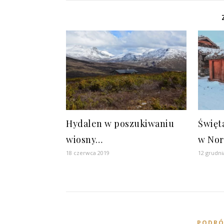
Hydalen w poszukiwaniu
Święt
wiosny…
w Nor
18 czerwca 2019
12 grudni
PODRÓ