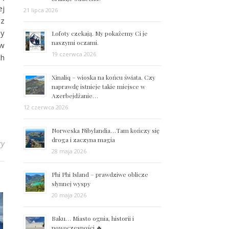
ej
21 lipca 2026
 z
ny
Lofoty czekają. My pokażemy Ci je
naszymi oczami.
 w
19 czerwca 2026
ch
Xinaliq – wioska na końcu świata. Czy
naprawdę istnieje takie miejsce w
Azerbejdżanie…
12 czerwca 2026
Norweska Nibylandia…Tam kończy się
droga i zaczyna magia
zy
28 maja 2026
Phi Phi Island – prawdziwe oblicze
słynnej wyspy
20 maja 2026
Baku… Miasto ognia, historii i
nowoczesności 🔥