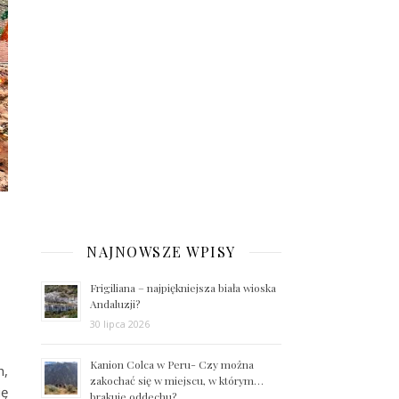
NAJNOWSZE WPISY
Frigiliana – najpiękniejsza biała wioska
Andaluzji?
30 lipca 2026
Kanion Colca w Peru- Czy można
h,
zakochać się w miejscu, w którym…
ię
brakuje oddechu?