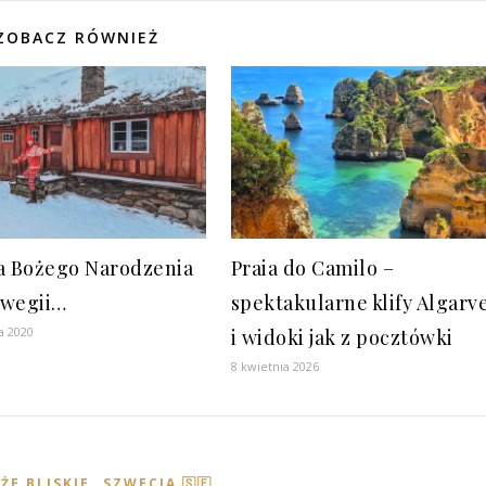
ZOBACZ RÓWNIEŻ
a Bożego Narodzenia
Praia do Camilo –
wegii…
spektakularne klify Algarv
a 2020
i widoki jak z pocztówki
8 kwietnia 2026
,
ŻE BLISKIE
SZWECJA 🇸🇪