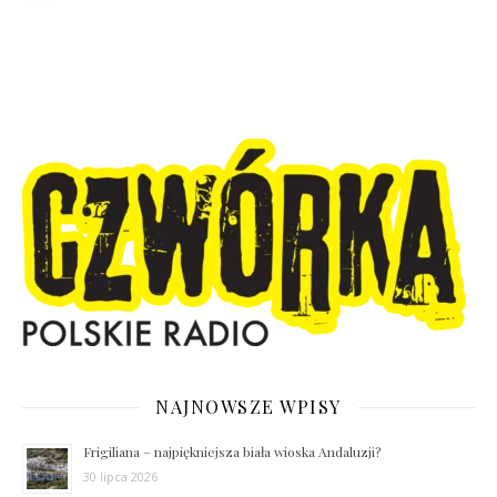
NAJNOWSZE WPISY
Frigiliana – najpiękniejsza biała wioska Andaluzji?
30 lipca 2026