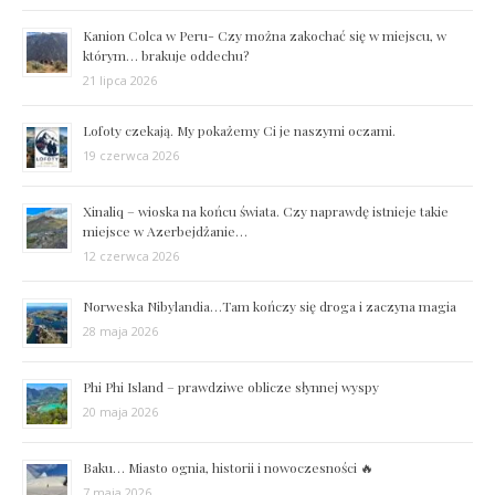
Kanion Colca w Peru- Czy można zakochać się w miejscu, w
którym… brakuje oddechu?
21 lipca 2026
Lofoty czekają. My pokażemy Ci je naszymi oczami.
19 czerwca 2026
Xinaliq – wioska na końcu świata. Czy naprawdę istnieje takie
miejsce w Azerbejdżanie…
12 czerwca 2026
Norweska Nibylandia…Tam kończy się droga i zaczyna magia
28 maja 2026
Phi Phi Island – prawdziwe oblicze słynnej wyspy
20 maja 2026
Baku… Miasto ognia, historii i nowoczesności 🔥
7 maja 2026