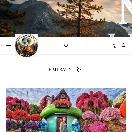
EMIRATY 🇦🇪