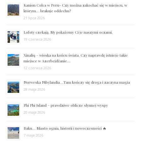
Kanion Colca w Peru- Czy można zakochać się w miejscu, w
którym… brakuje oddechu?
21 lipca 2026
Lofoty czekają. My pokażemy Ci je naszymi oczami.
19 czerwca 2026
Xinaliq – wioska na końcu świata. Czy naprawdę istnieje takie
miejsce w Azerbejdżanie…
12 czerwca 2026
Norweska Nibylandia…Tam kończy się droga i zaczyna magia
28 maja 2026
Phi Phi Island – prawdziwe oblicze słynnej wyspy
20 maja 2026
Baku… Miasto ognia, historii i nowoczesności 🔥
7 maja 2026