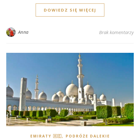
DOWIEDZ SIĘ WIĘCEJ
Anna
Brak komentarzy
,
EMIRATY 🇦🇪
PODRÓŻE DALEKIE