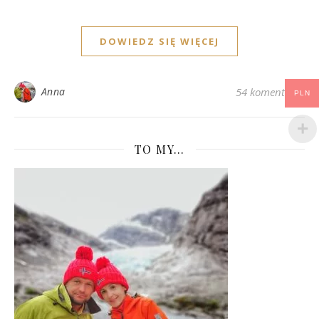
DOWIEDZ SIĘ WIĘCEJ
Anna
54 komentarze
PLN
TO MY…