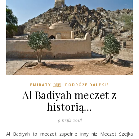
,
EMIRATY 🇦🇪
PODRÓŻE DALEKIE
Al Badiyah meczet z
historią…
9 maja 2018
Al Badiyah to meczet zupełnie inny niż Meczet Szejka