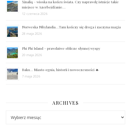
Xinaliq – wioska na końcu świata. Czy naprawdę istnieje takie
miejsce w Azerbejdżanie…
12 czerwca 2026
Norweska Nibylandia…Tam kończy się droga i zaczyna magia
28 maja 2026
Phi Phi Island – prawdziwe oblicze słynnej wyspy
20 maja 2026
Baku… Miasto ognia, historii i nowoczesności 🔥
7 maja 2026
ARCHIVES
Archives