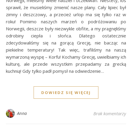
Norwegii, mieliśmy wiele nadziei i oczekiwań. Niestety, los
sprawił, że musieliśmy zmienić nasze plany. Cały lipiec był
zimny i deszczowy, a przecież urlop ma się tylko raz w
roku! Pomimo naszych marzeń o podróżowaniu po
Norwegii, deszcze były niezwykle obfite, a my pragnęliśmy
odrobiny ciepła i słońca. Dlatego ostatecznie
zdecydowaliśmy się na gorącą Grecję, nie bacząc na
piekielne temperatury! Tak więc, trafiliśmy na naszą
wymarzoną wyspę – Korfu! Kochamy Grecję, uwielbiamy ich
kulturę, ale przede wszystkim przepadamy za grecką
kuchnią! Gdy tylko padł pomysł na odwiedzenie…
DOWIEDZ SIĘ WIĘCEJ
Anna
Brak komentarzy