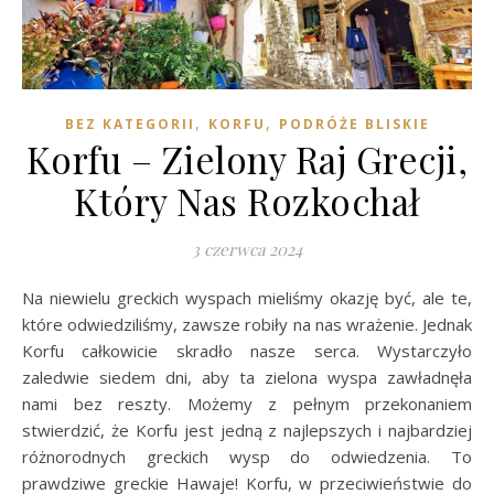
,
,
BEZ KATEGORII
KORFU
PODRÓŻE BLISKIE
Korfu – Zielony Raj Grecji,
Który Nas Rozkochał
3 czerwca 2024
Na niewielu greckich wyspach mieliśmy okazję być, ale te,
które odwiedziliśmy, zawsze robiły na nas wrażenie. Jednak
Korfu całkowicie skradło nasze serca. Wystarczyło
zaledwie siedem dni, aby ta zielona wyspa zawładnęła
nami bez reszty. Możemy z pełnym przekonaniem
stwierdzić, że Korfu jest jedną z najlepszych i najbardziej
różnorodnych greckich wysp do odwiedzenia. To
prawdziwe greckie Hawaje! Korfu, w przeciwieństwie do