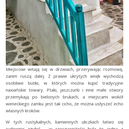
Miejscowi witają się w drzwiach, przerywając rozmowę,
zanim ruszą dalej. Z prawie ukrytych wnęk wychodzą
osobliwe butiki, w których można kupić tradycyjne
naxiańskie towary. Ptaki, jaszczurki i inne małe stwory
przemykają po bielonych brukach, a miejscami wokół
weneckiego zamku jest tak cicho, że można usłyszeć echo
własnych kroków.
W tych rustykalnych, kamiennych uliczkach łatwo się
cudownie zgubić – w rzeczywistości była to jedna z