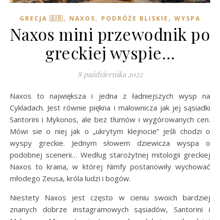
,
,
,
GRECJA 🇬🇷
NAXOS
PODRÓŻE BLISKIE
WYSPA
Naxos mini przewodnik po
greckiej wyspie…
8 października 2022
Naxos to największa i jedna z ładniejszych wysp na
Cykladach. Jest równie piękna i malownicza jak jej sąsiadki
Santorini i Mykonos, ale bez tłumów i wygórowanych cen.
Mówi sie o niej jak o „ukrytym klejnocie” jeśli chodzi o
wyspy greckie. Jednym słowem dziewicza wyspa o
podobnej scenerii… Według starożytnej mitologii greckiej
Naxos to kraina, w której Nimfy postanowiły wychować
młodego Zeusa, króla ludzi i bogów.
Niestety Naxos jest często w cieniu swoich bardziej
znanych dobrze instagramowych sąsiadów, Santorini i