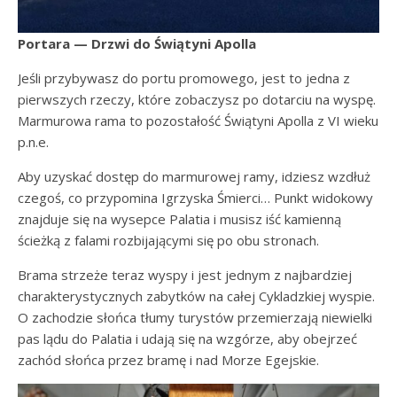
Portara — Drzwi do Świątyni Apolla
Jeśli przybywasz do portu promowego, jest to jedna z
pierwszych rzeczy, które zobaczysz po dotarciu na wyspę.
Marmurowa rama to pozostałość Świątyni Apolla z VI wieku
p.n.e.
Aby uzyskać dostęp do marmurowej ramy, idziesz wzdłuż
czegoś, co przypomina Igrzyska Śmierci… Punkt widokowy
znajduje się na wysepce Palatia i musisz iść kamienną
ścieżką z falami rozbijającymi się po obu stronach.
Brama strzeże teraz wyspy i jest jednym z najbardziej
charakterystycznych zabytków na całej Cykladzkiej wyspie.
O zachodzie słońca tłumy turystów przemierzają niewielki
pas lądu do Palatia i udają się na wzgórze, aby obejrzeć
zachód słońca przez bramę i nad Morze Egejskie.