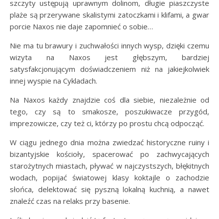
szczyty ustępują uprawnym dolinom, długie piaszczyste
plaże są przerywane skalistymi zatoczkami i klifami, a gwar
porcie Naxos nie daje zapomnieć o sobie…
Nie ma tu brawury i zuchwałości innych wysp, dzięki czemu
wizyta na Naxos jest głębszym, bardziej
satysfakcjonującym doświadczeniem niż na jakiejkolwiek
innej wyspie na Cykladach.
Na Naxos każdy znajdzie coś dla siebie, niezależnie od
tego, czy są to smakosze, poszukiwacze przygód,
imprezowicze, czy też ci, którzy po prostu chcą odpocząć.
W ciągu jednego dnia można zwiedzać historyczne ruiny i
bizantyjskie kościoły, spacerować po zachwycających
starożytnych miastach, pływać w najczystszych, błękitnych
wodach, popijać światowej klasy koktajle o zachodzie
słońca, delektować się pyszną lokalną kuchnią, a nawet
znaleźć czas na relaks przy basenie.