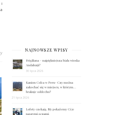
 i
la
NAJNOWSZE WPISY
zy
Frigiliana – najpiękniejsza biała wioska
Andaluzji?
30 lipca 2026
Kanion Colca w Peru- Czy można
zakochać się w miejscu, w którym…
brakuje oddechu?
21 lipca 2026
Lofoty czekają. My pokażemy Ci je
naszymi oczami.