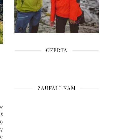
OFERTA
ZAUFALI NAM
 w
iś
To
my
te