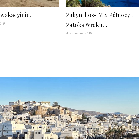
 wakacyjnie..
Zakynthos- Mix Północy i
019
Zatoka Wraku…
4 września 2018