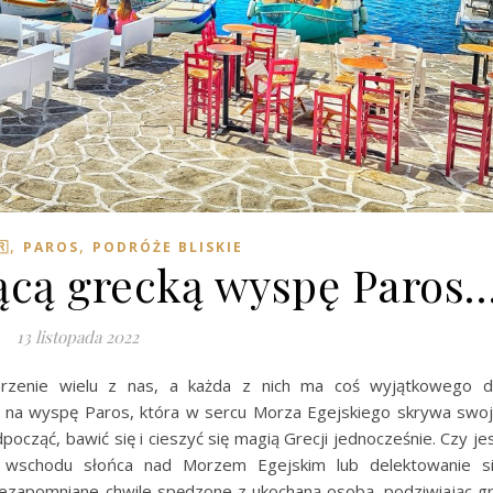
,
,
🇷
PAROS
PODRÓŻE BLISKIE
jącą grecką wyspę Paros
13 listopada 2022
rzenie wielu z nas, a każda z nich ma coś wyjątkowego 
 na wyspę Paros, która w sercu Morza Egejskiego skrywa swo
ocząć, bawić się i cieszyć się magią Grecji jednocześnie. Czy je
e wschodu słońca nad Morzem Egejskim lub delektowanie s
ezapomniane chwile spędzone z ukochaną osobą, podziwiając g