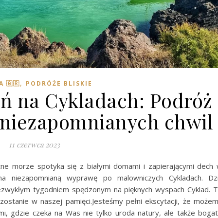
,
A 🇬🇷
PODRÓŻE BLISKIE
eń na Cykladach: Podróż
i niezapomnianych chwil
11 czerwca 2023
kitne morze spotyka się z białymi domami i zapierającymi dech
 na niezapomnianą wyprawę po malowniczych Cykladach. Dz
niezwykłym tygodniem spędzonym na pięknych wyspach Cyklad. 
zostanie w naszej pamięci.Jesteśmy pełni ekscytacji, że może
mi, gdzie czeka na Was nie tylko uroda natury, ale także boga