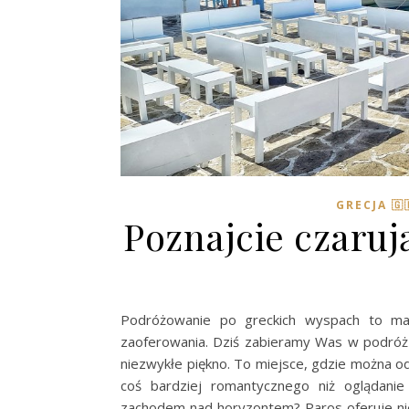
GRECJA 🇬
Poznajcie czaru
Podróżowanie po greckich wyspach to ma
zaoferowania. Dziś zabieramy Was w podróż
niezwykłe piękno. To miejsce, gdzie można odp
coś bardziej romantycznego niż oglądani
zachodem nad horyzontem? Paros oferuje ni