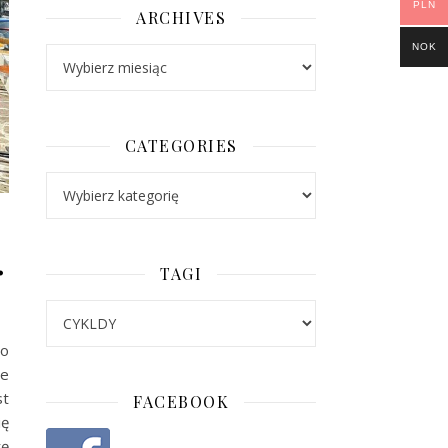
PLN
ARCHIVES
NOK
Archives
CATEGORIES
Categories
…
TAGI
do
je
st
FACEBOOK
ię
rę