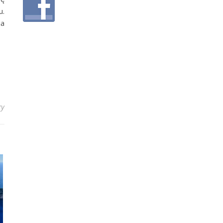
u.
ia
zy