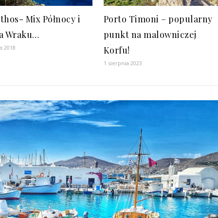
thos- Mix Północy i
Porto Timoni – popularny
a Wraku…
punkt na malowniczej
a 2018
Korfu!
1 sierpnia 2023