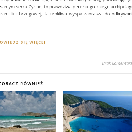
w samym sercu Cyklad, to prawdziwa perełka greckiego archipelag
ami linii brzegowej, ta urokliwa wyspa zaprasza do odkrywan
OWIEDZ SIĘ WIĘCEJ
Brak komentar
ZOBACZ RÓWNIEŻ