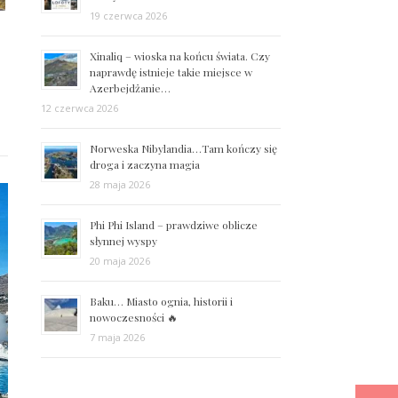
19 czerwca 2026
Xinaliq – wioska na końcu świata. Czy
naprawdę istnieje takie miejsce w
Azerbejdżanie…
12 czerwca 2026
Norweska Nibylandia…Tam kończy się
droga i zaczyna magia
28 maja 2026
Phi Phi Island – prawdziwe oblicze
słynnej wyspy
20 maja 2026
Baku… Miasto ognia, historii i
nowoczesności 🔥
7 maja 2026