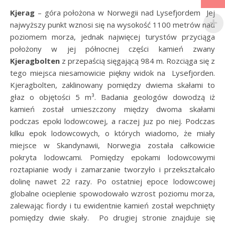
Kjerag
– góra położona w Norwegii nad Lysefjordem Jej
najwyższy punkt wznosi się na wysokość 1100 metrów nad
poziomem morza, jednak najwięcej turystów przyciąga
położony w jej północnej części kamień zwany
Kjeragbolten
z przepaścią sięgającą 984 m. Rozciąga się z
tego miejsca niesamowicie piękny widok na Lysefjorden.
Kjeragbolten, zaklinowany pomiędzy dwiema skałami to
głaz o objętości 5 m³. Badania geologów dowodzą iż
kamień został umieszczony między dwoma skałami
podczas epoki lodowcowej, a raczej juz po niej. Podczas
kilku epok lodowcowych, o których wiadomo, że miały
miejsce w Skandynawii, Norwegia została całkowicie
pokryta lodowcami. Pomiędzy epokami lodowcowymi
roztapianie wody i zamarzanie tworzyło i przekształcało
dolinę nawet 22 razy. Po ostatniej epoce lodowcowej
globalne ocieplenie spowodowało wzrost poziomu morza,
zalewając fiordy i tu ewidentnie kamień został wepchnięty
pomiędzy dwie skały. Po drugiej stronie znajduje się