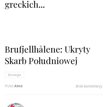
greckich...
Brufjellhålene: Ukryty
Skarb Południowej
Norwegii
Norwegia
Przez
Anna
Brak komentarzy