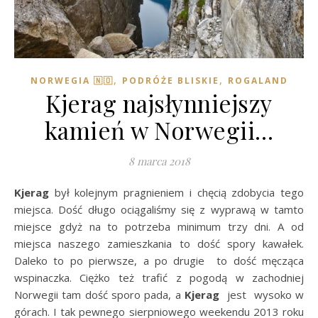
,
,
NORWEGIA 🇳🇴
PODRÓŻE BLISKIE
ROGALAND
Kjerag najsłynniejszy
kamień w Norwegii…
8 marca 2018
Kjerag
był kolejnym pragnieniem i chęcią zdobycia tego
miejsca. Dość długo ociągaliśmy się z wyprawą w tamto
miejsce gdyż na to potrzeba minimum trzy dni. A od
miejsca naszego zamieszkania to dość spory kawałek.
Daleko to po pierwsze, a po drugie to dość męcząca
wspinaczka. Ciężko też trafić z pogodą w zachodniej
Norwegii tam dość sporo pada, a
Kjerag
jest wysoko w
górach. I tak pewnego sierpniowego weekendu 2013 roku