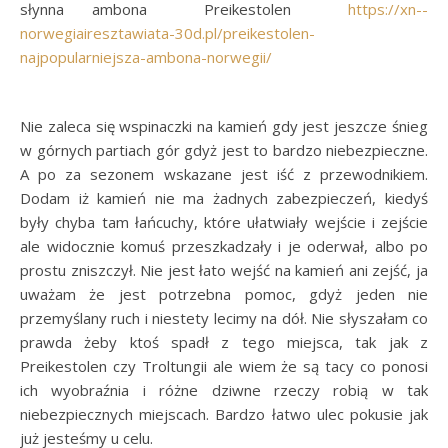
słynna ambona Preikestolen
https://xn--
norwegiairesztawiata-30d.pl/preikestolen-
najpopularniejsza-ambona-norwegii/
Nie zaleca się wspinaczki na kamień gdy jest jeszcze śnieg
w górnych partiach gór gdyż jest to bardzo niebezpieczne.
A po za sezonem wskazane jest iść z przewodnikiem.
Dodam iż kamień nie ma żadnych zabezpieczeń, kiedyś
były chyba tam łańcuchy, które ułatwiały wejście i zejście
ale widocznie komuś przeszkadzały i je oderwał, albo po
prostu zniszczył. Nie jest łato wejść na kamień ani zejść, ja
uważam że jest potrzebna pomoc, gdyż jeden nie
przemyślany ruch i niestety lecimy na dół. Nie słyszałam co
prawda żeby ktoś spadł z tego miejsca, tak jak z
Preikestolen czy Troltungii ale wiem że są tacy co ponosi
ich wyobraźnia i różne dziwne rzeczy robią w tak
niebezpiecznych miejscach. Bardzo łatwo ulec pokusie jak
już jesteśmy u celu.