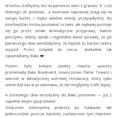
W końcu trafiłyśmy też na pierwsze wino z granatu 🍷 i coś
dobrego do jedzenia… a Azerowie naprawdę znają się na
swojej kuchni. I chyba właśnie wtedy przepadłyśmy. Bo
Azerbejdżan można poznawać oczami, ale najlepiej poznaje
się go przez smaki. Aromatyczne przyprawy, świeże
pieczywo, dolmy, qutab i regionalne dania sprawiły, że już
pierwszego dnia wiedziałyśmy, że będzie to bardzo dobry
wyjazd. Przez żołądek do serca… dokładnie tak
zapamiętamy Baku ❤️
Potem były kolejne punkty miasta, spacery
promenadą Baku Boulevard, nowoczesne Flame Towers i
wieczór w klimatycznej azerskiej restauracji, który tylko
utwierdził nas w przekonaniu, że nie mogłyśmy trafić lepiej.
A ostatniego dnia wróciłyśmy do Baku ponownie — już z
zupełnie innym spojrzeniem.
Zmęczone intensywną podróżą po Kaukazie, ale
jednocześnie jeszcze bardziej zachwycone tym miastem.