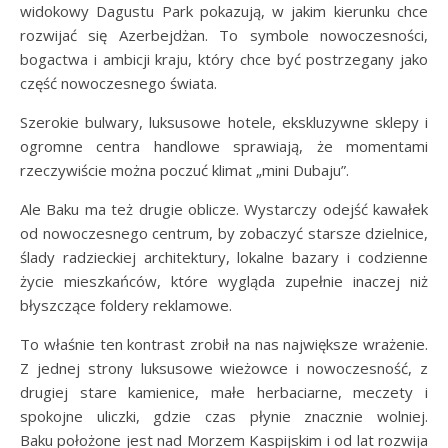
widokowy Dagustu Park pokazują, w jakim kierunku chce
rozwijać się Azerbejdżan. To symbole nowoczesności,
bogactwa i ambicji kraju, który chce być postrzegany jako
część nowoczesnego świata.
Szerokie bulwary, luksusowe hotele, ekskluzywne sklepy i
ogromne centra handlowe sprawiają, że momentami
rzeczywiście można poczuć klimat „mini Dubaju”.
Ale Baku ma też drugie oblicze. Wystarczy odejść kawałek
od nowoczesnego centrum, by zobaczyć starsze dzielnice,
ślady radzieckiej architektury, lokalne bazary i codzienne
życie mieszkańców, które wygląda zupełnie inaczej niż
błyszczące foldery reklamowe.
To właśnie ten kontrast zrobił na nas największe wrażenie.
Z jednej strony luksusowe wieżowce i nowoczesność, z
drugiej stare kamienice, małe herbaciarne, meczety i
spokojne uliczki, gdzie czas płynie znacznie wolniej.
Baku położone jest nad Morzem Kaspijskim i od lat rozwija