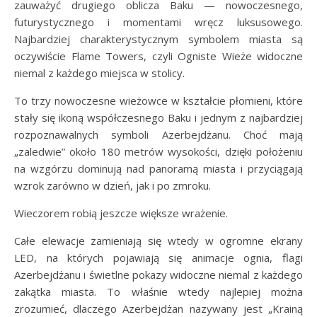
zauważyć drugiego oblicza Baku — nowoczesnego,
futurystycznego i momentami wręcz luksusowego.
Najbardziej charakterystycznym symbolem miasta są
oczywiście Flame Towers, czyli Ogniste Wieże widoczne
niemal z każdego miejsca w stolicy.
To trzy nowoczesne wieżowce w kształcie płomieni, które
stały się ikoną współczesnego Baku i jednym z najbardziej
rozpoznawalnych symboli Azerbejdżanu. Choć mają
„zaledwie” około 180 metrów wysokości, dzięki położeniu
na wzgórzu dominują nad panoramą miasta i przyciągają
wzrok zarówno w dzień, jak i po zmroku.
Wieczorem robią jeszcze większe wrażenie.
Całe elewacje zamieniają się wtedy w ogromne ekrany
LED, na których pojawiają się animacje ognia, flagi
Azerbejdżanu i świetlne pokazy widoczne niemal z każdego
zakątka miasta. To właśnie wtedy najlepiej można
zrozumieć, dlaczego Azerbejdżan nazywany jest „Krainą