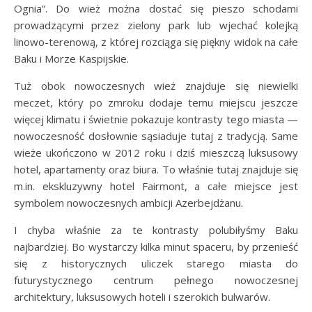
Ognia”. Do wież można dostać się pieszo schodami
prowadzącymi przez zielony park lub wjechać kolejką
linowo-terenową, z której rozciąga się piękny widok na całe
Baku i Morze Kaspijskie.
Tuż obok nowoczesnych wież znajduje się niewielki
meczet, który po zmroku dodaje temu miejscu jeszcze
więcej klimatu i świetnie pokazuje kontrasty tego miasta —
nowoczesność dosłownie sąsiaduje tutaj z tradycją. Same
wieże ukończono w 2012 roku i dziś mieszczą luksusowy
hotel, apartamenty oraz biura. To właśnie tutaj znajduje się
m.in. ekskluzywny hotel Fairmont, a całe miejsce jest
symbolem nowoczesnych ambicji Azerbejdżanu.
I chyba właśnie za te kontrasty polubiłyśmy Baku
najbardziej. Bo wystarczy kilka minut spaceru, by przenieść
się z historycznych uliczek starego miasta do
futurystycznego centrum pełnego nowoczesnej
architektury, luksusowych hoteli i szerokich bulwarów.