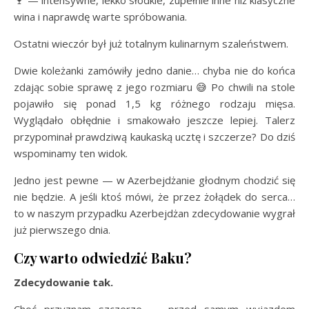
🍷 — intensywne, lekko słodkie, zupełnie inne niż klasyczne
wina i naprawdę warte spróbowania.
Ostatni wieczór był już totalnym kulinarnym szaleństwem.
Dwie koleżanki zamówiły jedno danie… chyba nie do końca
zdając sobie sprawę z jego rozmiaru 😅 Po chwili na stole
pojawiło się ponad 1,5 kg różnego rodzaju mięsa.
Wyglądało obłędnie i smakowało jeszcze lepiej. Talerz
przypominał prawdziwą kaukaską ucztę i szczerze? Do dziś
wspominamy ten widok.
Jedno jest pewne — w Azerbejdżanie głodnym chodzić się
nie będzie. A jeśli ktoś mówi, że przez żołądek do serca…
to w naszym przypadku Azerbejdżan zdecydowanie wygrał
już pierwszego dnia.
Czy warto odwiedzić Baku?
Zdecydowanie tak.