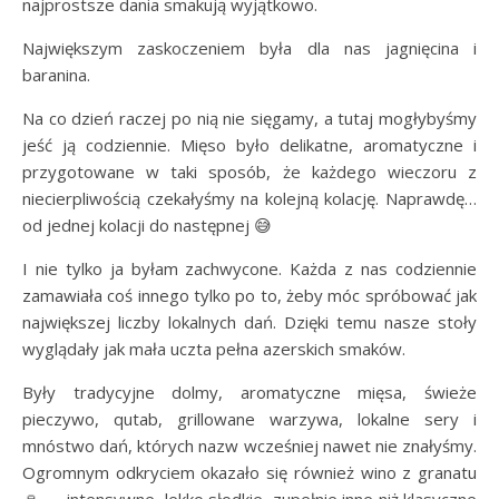
najprostsze dania smakują wyjątkowo.
Największym zaskoczeniem była dla nas jagnięcina i
baranina.
Na co dzień raczej po nią nie sięgamy, a tutaj mogłybyśmy
jeść ją codziennie. Mięso było delikatne, aromatyczne i
przygotowane w taki sposób, że każdego wieczoru z
niecierpliwością czekałyśmy na kolejną kolację. Naprawdę…
od jednej kolacji do następnej 😅
I nie tylko ja byłam zachwycone. Każda z nas codziennie
zamawiała coś innego tylko po to, żeby móc spróbować jak
największej liczby lokalnych dań. Dzięki temu nasze stoły
wyglądały jak mała uczta pełna azerskich smaków.
Były tradycyjne dolmy, aromatyczne mięsa, świeże
pieczywo, qutab, grillowane warzywa, lokalne sery i
mnóstwo dań, których nazw wcześniej nawet nie znałyśmy.
Ogromnym odkryciem okazało się również wino z granatu