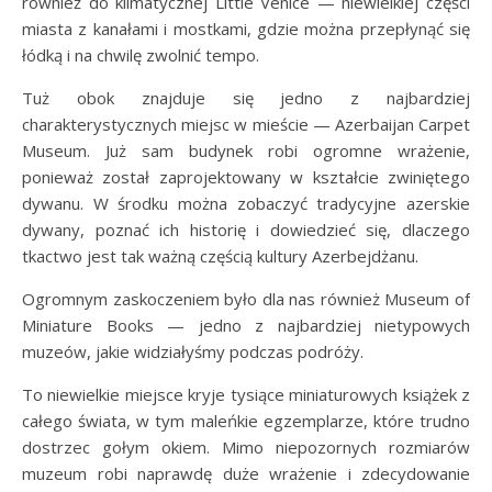
również do klimatycznej Little Venice — niewielkiej części
miasta z kanałami i mostkami, gdzie można przepłynąć się
łódką i na chwilę zwolnić tempo.
Tuż obok znajduje się jedno z najbardziej
charakterystycznych miejsc w mieście — Azerbaijan Carpet
Museum. Już sam budynek robi ogromne wrażenie,
ponieważ został zaprojektowany w kształcie zwiniętego
dywanu. W środku można zobaczyć tradycyjne azerskie
dywany, poznać ich historię i dowiedzieć się, dlaczego
tkactwo jest tak ważną częścią kultury Azerbejdżanu.
Ogromnym zaskoczeniem było dla nas również Museum of
Miniature Books — jedno z najbardziej nietypowych
muzeów, jakie widziałyśmy podczas podróży.
To niewielkie miejsce kryje tysiące miniaturowych książek z
całego świata, w tym maleńkie egzemplarze, które trudno
dostrzec gołym okiem. Mimo niepozornych rozmiarów
muzeum robi naprawdę duże wrażenie i zdecydowanie