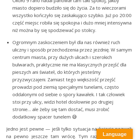
Około 9 rano nadal panował tam taki spokój, jakby
miasto dopiero budziło się do życia. Za to wieczorami
wszystko kończyło się zaskakująco szybko. Już po 20:00
część miejsc robiła się spokojna i dużo mniej intensywna
niż można by się spodziewać po stolicy.
Ogromnym zaskoczeniem był dla nas również ruch
uliczny i sposób przechodzenia przez jezdnię. W samym
centrum miasta, przy dużych ulicach i szerokich
bulwarach, praktycznie nie ma klasycznych przejść dla
pieszych ani świateł, do których jesteśmy
przyzwyczajeni. Zamiast tego większość przejść
prowadzi pod ziemią specjalnymi tunelami, często
oddalonymi od siebie o spory kawałek. I tak człowiek
stoi przy ulicy, widzi hotel dosłownie po drugiej
stronie… ale żeby się tam dostać, musi zrobić
dodatkowy spacer tunelem 😅
Jedno jest pewne — jeśli tylko sytuacja na świecie pozwoli,
Language
na pewno jeszcze tam wrócę. Tym razem już z moim