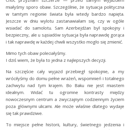
Choć przyznam szczerze — przed samym wyjazdem
miałyśmy sporo obaw. Szczególnie, że sytuacja polityczna
w tamtym regionie świata była wtedy bardzo napięta.
Jeszcze w dniu wylotu zastanawiałam się, czy w ogóle
wsiadać do samolotu. Sam Azerbejdżan był spokojny i
bezpieczny, ale u sąsiadów sytuacja była naprawdę gorąca
i tak naprawdę w każdej chwili wszystko mogło się zmienić.
Mimo tych obaw poleciałyśmy.
I dziś wiem, że była to jedna z najlepszych decyzji.
Na szczęście cały wyjazd przebiegł spokojnie, a my
wróciłyśmy do domu pełne wrażeń, wspomnień i totalnego
zachwytu nad tym krajem. Bo Baku nie jest miastem
idealnym. Widać tu ogromne kontrasty między
nowoczesnym centrum a zwyczajnym codziennym życiem
poza głównymi ulicami. Ale może właśnie dlatego wydaje
się tak prawdziwe.
To miejsce pełne historii, kultury, świetnego jedzenia i