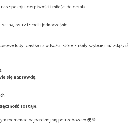
nas spokoju, cierpliwości i miłości do detalu.
yczny, ostry i słodki jednocześnie.
sowe lody, ciastka i słodkości, które znikały szybciej, niż zdążyl
s.
yje się naprawdę
.
ch.
ięczność zostaje
.
nym momencie najbardziej się potrzebowało 🌍💛