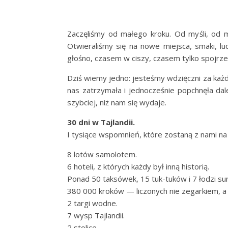
Zaczęliśmy od małego kroku. Od myśli, od m
Otwieraliśmy się na nowe miejsca, smaki, lu
głośno, czasem w ciszy, czasem tylko spojrz
Dziś wiemy jedno: jesteśmy wdzięczni za każdy
nas zatrzymała i jednocześnie popchnęła dal
szybciej, niż nam się wydaje.
30 dni w Tajlandii.
I tysiące wspomnień, które zostaną z nami n
8 lotów samolotem.
6 hoteli, z których każdy był inną historią.
Ponad 50 taksówek, 15 tuk-tuków i 7 łodzi su
380 000 kroków — liczonych nie zegarkiem, 
2 targi wodne.
7 wysp Tajlandii.
2 stolice.