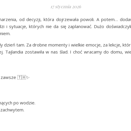
17 stycznia 2026
arzenia, od decyzji, która dojrzewała powoli. A potem… doda
dzi i sytuacje, których nie da się zaplanować. Dużo doświadcz
eniem.
 dzień tam. Za drobne momenty i wielkie emocje, za lekcje, które
ej. Tajlandia zostawiła w nas ślad. I choć wracamy do domu, wie
a zawsze 🇹🇭✨
nących po wodzie.
a zachwytem.