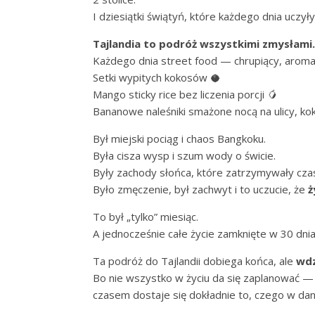
I dziesiątki świątyń, które każdego dnia uczyły 
Tajlandia to podróż wszystkimi zmysłami.
Każdego dnia street food — chrupiący, aromat
Setki wypitych kokosów 🥥
Mango sticky rice bez liczenia porcji 🥭
Bananowe naleśniki smażone nocą na ulicy, koko
Był miejski pociąg i chaos Bangkoku.
Była cisza wysp i szum wody o świcie.
Były zachody słońca, które zatrzymywały cza
Było zmęczenie, był zachwyt i to uczucie, że
ż
To był „tylko” miesiąc.
A jednocześnie całe życie zamknięte w 30 dnia
Ta podróż do Tajlandii dobiega końca, ale
wdz
Bo nie wszystko w życiu da się zaplanować —
czasem dostaje się dokładnie to, czego w da