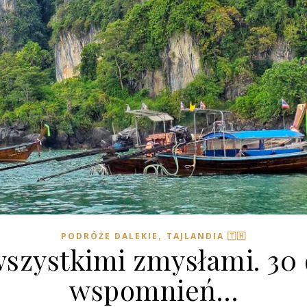
,
PODRÓŻE DALEKIE
TAJLANDIA 🇹🇭
wszystkimi zmysłami. 30 d
wspomnień…