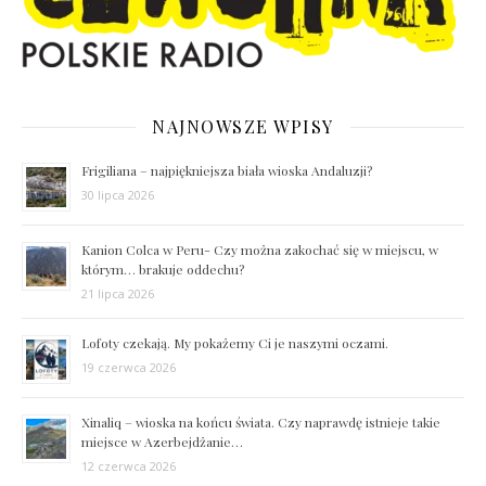
NAJNOWSZE WPISY
Frigiliana – najpiękniejsza biała wioska Andaluzji?
30 lipca 2026
Kanion Colca w Peru- Czy można zakochać się w miejscu, w
którym… brakuje oddechu?
21 lipca 2026
Lofoty czekają. My pokażemy Ci je naszymi oczami.
19 czerwca 2026
Xinaliq – wioska na końcu świata. Czy naprawdę istnieje takie
miejsce w Azerbejdżanie…
12 czerwca 2026