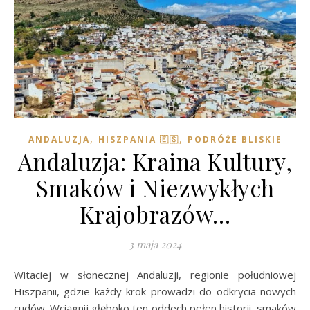
,
,
ANDALUZJA
HISZPANIA 🇪🇸
PODRÓŻE BLISKIE
Andaluzja: Kraina Kultury,
Smaków i Niezwykłych
Krajobrazów…
3 maja 2024
Witaciej w słonecznej Andaluzji, regionie południowej
Hiszpanii, gdzie każdy krok prowadzi do odkrycia nowych
cudów. Wciągnij głęboko ten oddech pełen historii, smaków