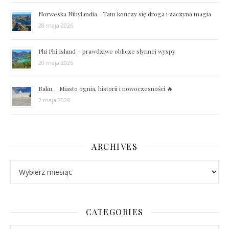
Norweska Nibylandia…Tam kończy się droga i zaczyna magia
28 maja 2026
Phi Phi Island – prawdziwe oblicze słynnej wyspy
20 maja 2026
Baku… Miasto ognia, historii i nowoczesności 🔥
7 maja 2026
ARCHIVES
Archives
CATEGORIES