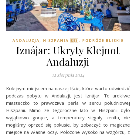
,
,
ANDALUZJA
HISZPANIA 🇪🇸
PODRÓŻE BLISKIE
Iznájar: Ukryty Klejnot
Andaluzji
12 sierpnia 2024
Kolejnym miejscem na naszej liście, które warto odwiedzić
podczas pobytu w Andaluzji, jest Iznájar. To urokliwe
miasteczko to prawdziwa perła w sercu południowej
Hiszpanii. Mimo że tegoroczne lato w Hiszpanii było
wyjątkowo gorące, a temperatury sięgały zenitu, nie
mogliśmy oprzeć się pokusie, by zobaczyć to magiczne
miejsce na własne oczy. Położone wysoko na wzgórzu, z