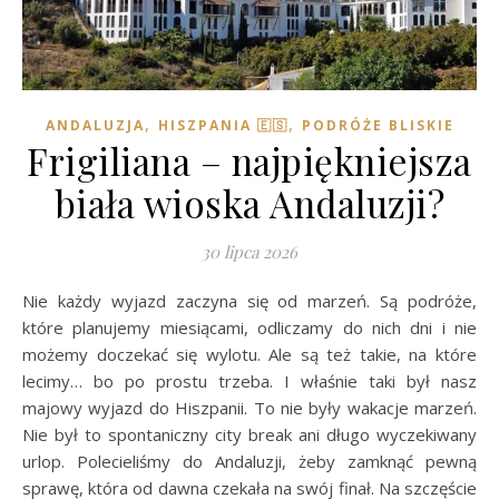
,
,
ANDALUZJA
HISZPANIA 🇪🇸
PODRÓŻE BLISKIE
Frigiliana – najpiękniejsza
biała wioska Andaluzji?
30 lipca 2026
Nie każdy wyjazd zaczyna się od marzeń. Są podróże,
które planujemy miesiącami, odliczamy do nich dni i nie
możemy doczekać się wylotu. Ale są też takie, na które
lecimy… bo po prostu trzeba. I właśnie taki był nasz
majowy wyjazd do Hiszpanii. To nie były wakacje marzeń.
Nie był to spontaniczny city break ani długo wyczekiwany
urlop. Polecieliśmy do Andaluzji, żeby zamknąć pewną
sprawę, która od dawna czekała na swój finał. Na szczęście