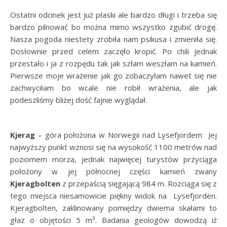
Ostatni odcinek jest już płaski ale bardzo długi i trzeba się
bardzo pilnować bo można mimo wszystko zgubić drogę.
Nasza pogoda niestety zrobiła nam psikusa i zmieniła się.
Dosłownie przed celem zaczęło kropić. Po chili jednak
przestało i ja z rozpędu tak jak szłam weszłam na kamień.
Pierwsze moje wrażenie jak go zobaczyłam nawet się nie
zachwyciłam bo wcale nie robił wrażenia, ale jak
podeszliśmy bliżej dość fajnie wyglądał.
Kjerag
– góra położona w Norwegii nad Lysefjordem Jej
najwyższy punkt wznosi się na wysokość 1100 metrów nad
poziomem morza, jednak najwięcej turystów przyciąga
położony w jej północnej części kamień zwany
Kjeragbolten
z przepaścią sięgającą 984 m. Rozciąga się z
tego miejsca niesamowicie piękny widok na Lysefjorden.
Kjeragbolten, zaklinowany pomiędzy dwiema skałami to
głaz o objętości 5 m³. Badania geologów dowodzą iż