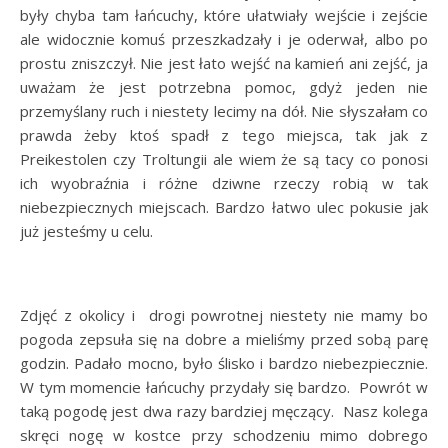
były chyba tam łańcuchy, które ułatwiały wejście i zejście
ale widocznie komuś przeszkadzały i je oderwał, albo po
prostu zniszczył. Nie jest łato wejść na kamień ani zejść, ja
uważam że jest potrzebna pomoc, gdyż jeden nie
przemyślany ruch i niestety lecimy na dół. Nie słyszałam co
prawda żeby ktoś spadł z tego miejsca, tak jak z
Preikestolen czy Troltungii ale wiem że są tacy co ponosi
ich wyobraźnia i różne dziwne rzeczy robią w tak
niebezpiecznych miejscach. Bardzo łatwo ulec pokusie jak
już jesteśmy u celu.
Zdjęć z okolicy i drogi powrotnej niestety nie mamy bo
pogoda zepsuła się na dobre a mieliśmy przed sobą parę
godzin. Padało mocno, było ślisko i bardzo niebezpiecznie.
W tym momencie łańcuchy przydały się bardzo. Powrót w
taką pogodę jest dwa razy bardziej męczący. Nasz kolega
skręci nogę w kostce przy schodzeniu mimo dobrego