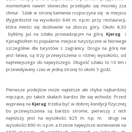
momentami nawet słoneczko przebijało się mocniej zza
chmur. Szlak w stronę kamienia rozpoczyna się w miejscu
Øygardsstol na wysokości 640 m. n.p.m. przy restauracji,
która mieści się dosłownie na zboczu góry. Około 8.30
byliśmy już na szlaku prowadzącym na górę.
Kjerag
i
Kjeragbolten to popularne miejsce turystyczne w Norwegii
szczególnie dla turystów z zagranicy. Droga na górę nie
jest łatwa, są trzy przewyższenia o różnej wysokości, od
najmniejszego do najwyższego. Długość szlaku to 10 km i
przewidywany czas w jedną stronę to około 5 godz.
Pierwsze podejście może najniższe ale chyba najbardziej
męczące, po takich skałach bardzo źle się wchodzi. Przed
wyprawą na
Kjerag
trzeba być w dobrej kondycji fizycznej
bo przewyższenia są bardzo strome, pierwszy z nich
najniższy jest na wysokości 825 m. n.p. m. drugi na
wysokości 890 m. n.p.m. a trzecie najwyższe wzniesienie na