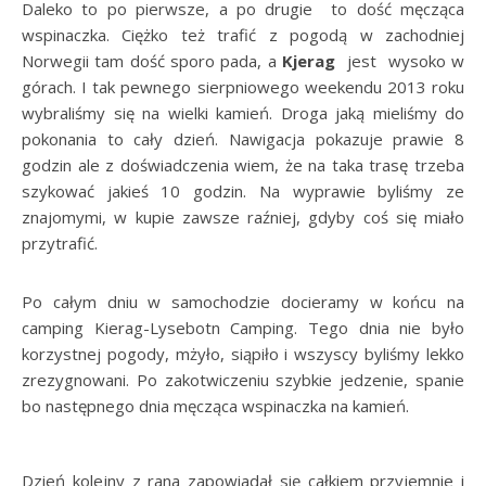
Daleko to po pierwsze, a po drugie to dość męcząca
wspinaczka. Ciężko też trafić z pogodą w zachodniej
Norwegii tam dość sporo pada, a
Kjerag
jest wysoko w
górach. I tak pewnego sierpniowego weekendu 2013 roku
wybraliśmy się na wielki kamień. Droga jaką mieliśmy do
pokonania to cały dzień. Nawigacja pokazuje prawie 8
godzin ale z doświadczenia wiem, że na taka trasę trzeba
szykować jakieś 10 godzin. Na wyprawie byliśmy ze
znajomymi, w kupie zawsze raźniej, gdyby coś się miało
przytrafić.
Po całym dniu w samochodzie docieramy w końcu na
camping Kierag-Lysebotn Camping. Tego dnia nie było
korzystnej pogody, mżyło, siąpiło i wszyscy byliśmy lekko
zrezygnowani. Po zakotwiczeniu szybkie jedzenie, spanie
bo następnego dnia męcząca wspinaczka na kamień.
Dzień kolejny z rana zapowiadał się całkiem przyjemnie i