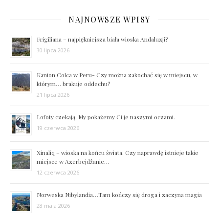
NAJNOWSZE WPISY
Frigiliana – najpiękniejsza biała wioska Andaluzji?
30 lipca 2026
Kanion Colca w Peru- Czy można zakochać się w miejscu, w
którym… brakuje oddechu?
21 lipca 2026
Lofoty czekają. My pokażemy Ci je naszymi oczami.
19 czerwca 2026
Xinaliq – wioska na końcu świata. Czy naprawdę istnieje takie
miejsce w Azerbejdżanie…
12 czerwca 2026
Norweska Nibylandia…Tam kończy się droga i zaczyna magia
28 maja 2026