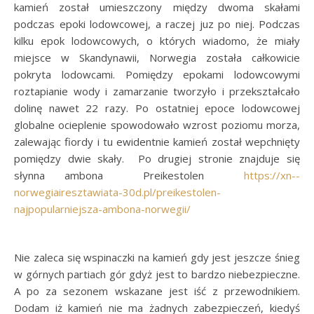
kamień został umieszczony między dwoma skałami
podczas epoki lodowcowej, a raczej juz po niej. Podczas
kilku epok lodowcowych, o których wiadomo, że miały
miejsce w Skandynawii, Norwegia została całkowicie
pokryta lodowcami. Pomiędzy epokami lodowcowymi
roztapianie wody i zamarzanie tworzyło i przekształcało
dolinę nawet 22 razy. Po ostatniej epoce lodowcowej
globalne ocieplenie spowodowało wzrost poziomu morza,
zalewając fiordy i tu ewidentnie kamień został wepchnięty
pomiędzy dwie skały. Po drugiej stronie znajduje się
słynna ambona Preikestolen
https://xn--
norwegiairesztawiata-30d.pl/preikestolen-
najpopularniejsza-ambona-norwegii/
Nie zaleca się wspinaczki na kamień gdy jest jeszcze śnieg
w górnych partiach gór gdyż jest to bardzo niebezpieczne.
A po za sezonem wskazane jest iść z przewodnikiem.
Dodam iż kamień nie ma żadnych zabezpieczeń, kiedyś