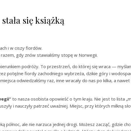
 stała się książką
ch i w ciszy fiordów.
 razem, gdy znów stawialiśmy stopę w Norwegii.
 kierunkiem podróży. To przestrzeń, do której się wraca — myślam
zez potężne fiordy zachodniego wybrzeża, dzikie góry i wodospad
 miejsca odwiedzaliśmy raz, inne wracały do nas po kilka, a nawet
egii”
to nasza osobista opowieść o tym kraju. Nie jest to lista „
szyły i nauczyły patrzeć uważniej. Miejsc, przy których milkną sł
ką północ, ale nie narzuca jednej drogi. Możesz zacząć, gdzie 