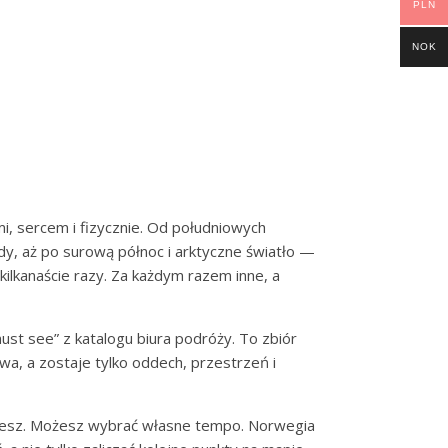
PLN
NOK
i, sercem i fizycznie. Od południowych
y, aż po surową północ i arktyczne światło —
 kilkanaście razy. Za każdym razem inne, a
must see” z katalogu biura podróży. To zbiór
owa, a zostaje tylko oddech, przestrzeń i
chcesz. Możesz wybrać własne tempo. Norwegia