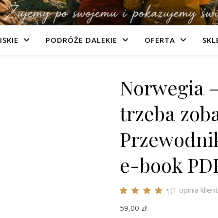
ISKIE
PODRÓŻE DALEKIE
OFERTA
SKL
Norwegia –
trzeba zob
Przewodni
e-book PDF
(
1
opinia klient
Oceniony
1
5.00
59,00
zł
na 5 na
podstawie