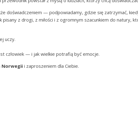
 przewodnik powstał z myślą o ludziach, którzy chcą doświadczać, 
e także doświadczeniem — podpowiadamy, gdzie się zatrzymać, kied
 pisany z drogi, z miłości i z ogromnym szacunkiem do natury, 
ej uczy.
st człowiek — i jak wielkie potrafią być emocje.
 Norwegii
i zaproszeniem dla Ciebie.