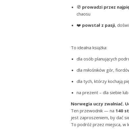
🧭
prowadzi przez najpię
chaosu
❤️
powstał z pasji
, doświ
To idealna książka:
dla osób planujących podr
dla miłośników gór, fiordów
dla tych, którzy kochają p
na prezent – dla siebie lub
Norwegia uczy zwalniać. U
Ten przewodnik — na
140 s
jest zaproszeniem, by dać się 
To podróż przez miejsca, w k