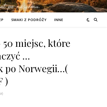
EP
SMAKI Z PODRÓŻY
INNE
 50 miejsc, które
aczyć …
k po Norwegii…(
 )
a)