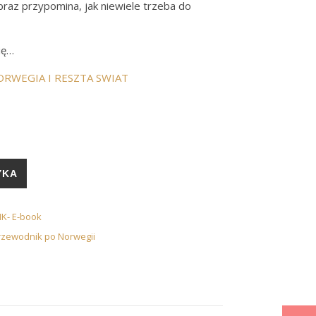
braz przypomina, jak niewiele trzeba do
ię…
RWEGIA I RESZTA SWIAT
tóre trzeba zobaczyć ... Przewodnik po Norwegii...( e-book PDF )
YKA
K- E-book
rzewodnik po Norwegii