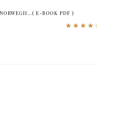
NORWEGII…( E-BOOK PDF )
Oceniono
5
na
5