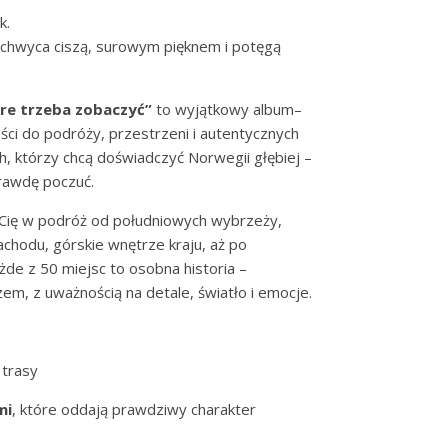
k.
achwyca ciszą, surowym pięknem i potęgą
óre trzeba zobaczyć”
to wyjątkowy album–
ci do podróży, przestrzeni i autentycznych
h, którzy chcą doświadczyć Norwegii głębiej –
prawdę poczuć.
 Cię w podróż od południowych wybrzeży,
achodu, górskie wnętrze kraju, aż po
żde z 50 miejsc to osobna historia –
m, z uważnością na detale, światło i emocje.
 trasy
mi
, które oddają prawdziwy charakter