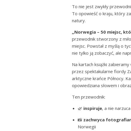
oceny klienta
To nie jest zwykły przewodni
To opowieść o kraju, który z
natury.
„Norwegia – 50 miejsc, kt
przewodnik stworzony z miłoś
miejsc. Powstał z myślą o tyc
nie tylko ją zobaczyć, ale na
Na kartach książki zabieramy
przez spektakularne fiordy Z
arktyczne krańce Północy. Ka
opowiedziana słowem i obraze
Ten przewodnik:
🌿
inspiruje
, a nie narzuca
📸
zachwyca fotografia
Norwegii