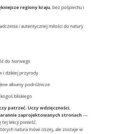
kniejsze regiony kraju
, bez pośpiechu i
adczenia i autentycznej miłości do natury
óż do Norwegii
 i dzikiej przyrody
iękne albumy podróżnicze
 kogoś bliskiego
czy patrzeć. Uczy wdzięczności.
tarannie zaprojektowanych stronach
—
tej lekcji ponieść.
tórych natura mówi ciszej, ale zostaje w