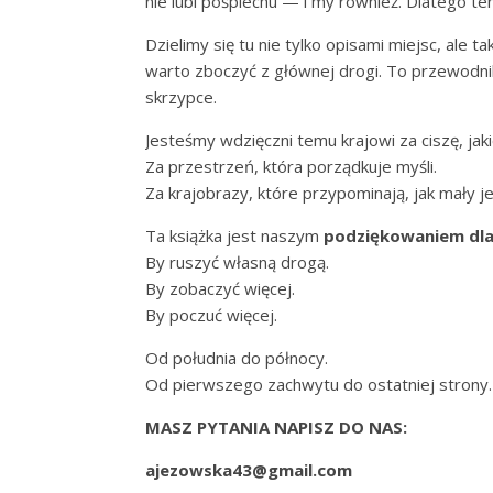
nie lubi pośpiechu — i my również. Dlatego ten
Dzielimy się tu nie tylko opisami miejsc, al
warto zboczyć z głównej drogi. To przewodnik
skrzypce.
Jesteśmy wdzięczni temu krajowi za ciszę, jaki
Za przestrzeń, która porządkuje myśli.
Za krajobrazy, które przypominają, jak mały je
Ta książka jest naszym
podziękowaniem dla
By ruszyć własną drogą.
By zobaczyć więcej.
By poczuć więcej.
Od południa do północy.
Od pierwszego zachwytu do ostatniej strony.
MASZ PYTANIA NAPISZ DO NAS:
ajezowska43@gmail.com