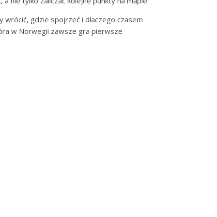
a nie tylko zaliczać kolejne punkty na mapie.
y wrócić, gdzie spojrzeć i dlaczego czasem
która w Norwegii zawsze gra pierwsze