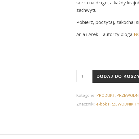
sercu na długo, a każdy krajo
zachwytu
Pobierz, poczytaj, zakochaj s
Ania i Arek – autorzy bloga
NO
ilość Norwegia – 50 miejsc, k
DODAJ DO KOSZ
Kategorie:
PRODUKT
,
PRZEWODNI
Znaczniki:
e-bok PRZEWODNIK
,
P