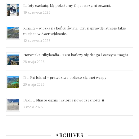
Lofoty czekają. My pokażemy Ci je naszymi oczami.
19 czerwca 2026
Xinaliq – wioska na końcu świata. Czy naprawdę istnieje takie
miejsce w Azerbejdżanie…
12 czerwca 2026
Norweska Nibylandia…Tam kończy się droga i zaczyna magia
28 maja 2026
Phi Phi Island – prawdziwe oblicze słynnej wyspy
20 maja 2026
Baku… Miasto ognia, historii i nowoczesności 🔥
7 maja 2026
ARCHIVES