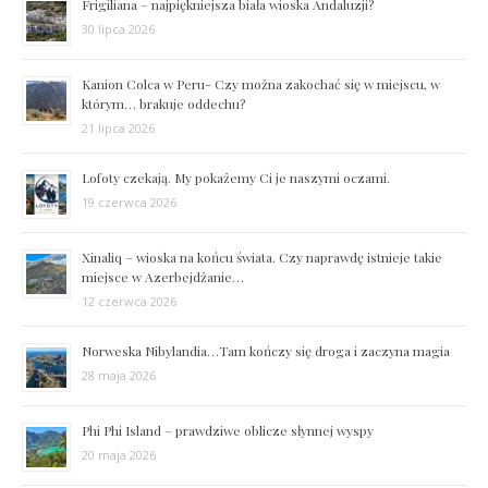
Frigiliana – najpiękniejsza biała wioska Andaluzji?
30 lipca 2026
Kanion Colca w Peru- Czy można zakochać się w miejscu, w
którym… brakuje oddechu?
21 lipca 2026
Lofoty czekają. My pokażemy Ci je naszymi oczami.
19 czerwca 2026
Xinaliq – wioska na końcu świata. Czy naprawdę istnieje takie
miejsce w Azerbejdżanie…
12 czerwca 2026
Norweska Nibylandia…Tam kończy się droga i zaczyna magia
28 maja 2026
Phi Phi Island – prawdziwe oblicze słynnej wyspy
20 maja 2026