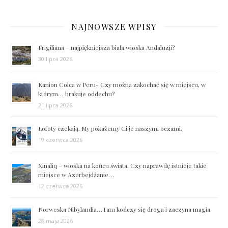
NAJNOWSZE WPISY
Frigiliana – najpiękniejsza biała wioska Andaluzji?
30 lipca 2026
Kanion Colca w Peru- Czy można zakochać się w miejscu, w
którym… brakuje oddechu?
21 lipca 2026
Lofoty czekają. My pokażemy Ci je naszymi oczami.
19 czerwca 2026
Xinaliq – wioska na końcu świata. Czy naprawdę istnieje takie
miejsce w Azerbejdżanie…
12 czerwca 2026
Norweska Nibylandia…Tam kończy się droga i zaczyna magia
28 maja 2026