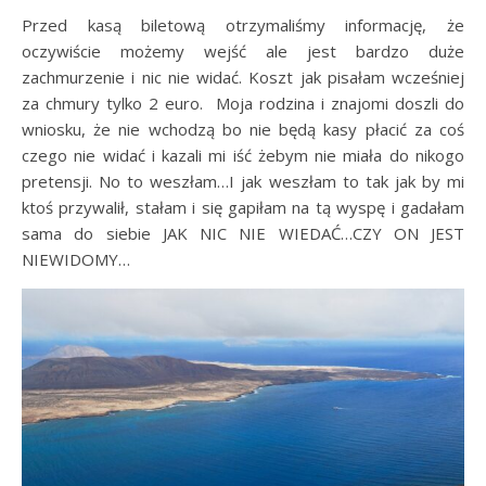
Przed kasą biletową otrzymaliśmy informację, że
oczywiście możemy wejść ale jest bardzo duże
zachmurzenie i nic nie widać. Koszt jak pisałam wcześniej
za chmury tylko 2 euro. Moja rodzina i znajomi doszli do
wniosku, że nie wchodzą bo nie będą kasy płacić za coś
czego nie widać i kazali mi iść żebym nie miała do nikogo
pretensji. No to weszłam…I jak weszłam to tak jak by mi
ktoś przywalił, stałam i się gapiłam na tą wyspę i gadałam
sama do siebie JAK NIC NIE WIEDAĆ…CZY ON JEST
NIEWIDOMY…