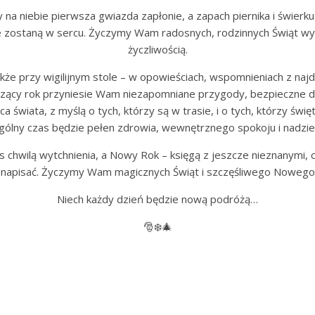
na niebie pierwsza gwiazda zapłonie, a zapach piernika i świer
awsze zostaną w sercu. Życzymy Wam radosnych, rodzinnych Świąt
życzliwością.
e przy wigilijnym stole – w opowieściach, wspomnieniach z najd
cy rok przyniesie Wam niezapomniane przygody, bezpieczne drog
świata, z myślą o tych, którzy są w trasie, i o tych, którzy świ
gólny czas będzie pełen zdrowia, wewnętrznego spokoju i nadziei 
chwilą wytchnienia, a Nowy Rok – księgą z jeszcze nieznanymi, c
e napisać. Życzymy Wam magicznych Świąt i szczęśliwego Nowego
Niech każdy dzień będzie nową podróżą…
🎅❄️🎄