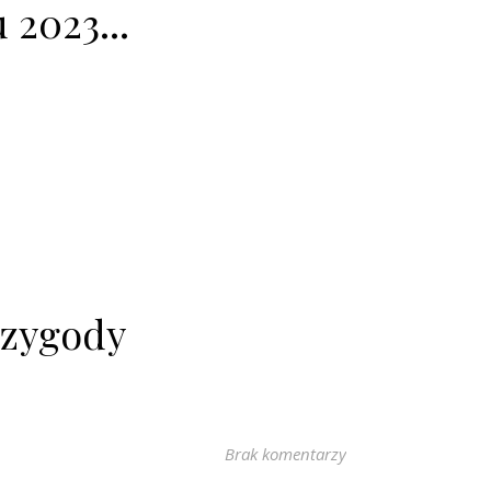
2023...
rzygody
Brak komentarzy