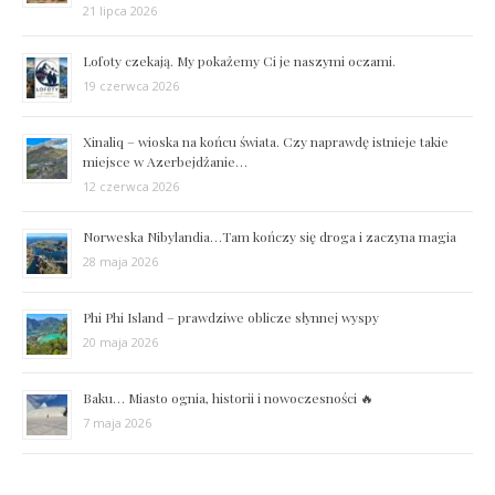
21 lipca 2026
Lofoty czekają. My pokażemy Ci je naszymi oczami.
19 czerwca 2026
Xinaliq – wioska na końcu świata. Czy naprawdę istnieje takie
miejsce w Azerbejdżanie…
12 czerwca 2026
Norweska Nibylandia…Tam kończy się droga i zaczyna magia
28 maja 2026
Phi Phi Island – prawdziwe oblicze słynnej wyspy
20 maja 2026
Baku… Miasto ognia, historii i nowoczesności 🔥
7 maja 2026