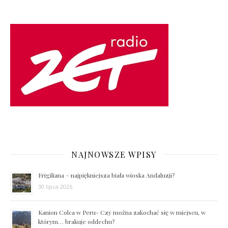
NAJNOWSZE WPISY
Frigiliana – najpiękniejsza biała wioska Andaluzji?
30 lipca 2026
Kanion Colca w Peru- Czy można zakochać się w miejscu, w
którym… brakuje oddechu?