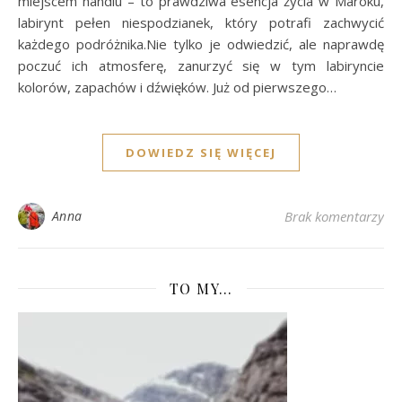
miejscem handlu – to prawdziwa esencja życia w Maroku,
labirynt pełen niespodzianek, który potrafi zachwycić
każdego podróżnika.Nie tylko je odwiedzić, ale naprawdę
poczuć ich atmosferę, zanurzyć się w tym labiryncie
kolorów, zapachów i dźwięków. Już od pierwszego…
DOWIEDZ SIĘ WIĘCEJ
Anna
Brak komentarzy
TO MY…