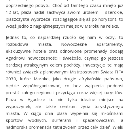
poprzedniego pobytu. Choć od tamtego czasu minęło już
12 lat, plaża nadal zachwyca swoim urokiem – szerokie,
piaszczyste wybrzeże, rozciągające się aż po horyzont, to
wciąż jedno z najpiękniejszych miejsc w Maroku na relaks.
Jednak to, co najbardziej rzuciło się nam w oczy, to
rozbudowa miasta. Nowoczesne apartamenty,
ekskluzywne hotele oraz odnowione promenady dodają
Agadirowi nowoczesności i świeżości, czyniąc go jeszcze
bardziej atrakcyjnym celem podróży. Inwestycje te mają
również związek z planowanymi Mistrzostwami Świata FIFA
2030, które Maroko, jako drugie afrykańskie państwo,
będzie współorganizować, co bez wątpienia podnosi
prestiż całego regionu i przyciąga coraz więcej turystów.
Plaża w Agadirze to nie tylko idealne miejsce na
wypoczynek, ale także centrum życia turystycznego
miasta. W ciągu dnia plaża wypełnia się miłośnikami
sportów wodnych, surferami i spacerowiczami, a
nadmorska promenada tętni życiem przez cały dzień. Wielu