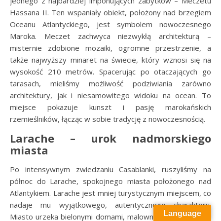
jednego z najbardziej imponujących zabytków – Meczetu
Hassana II. Ten wspaniały obiekt, położony nad brzegiem
Oceanu Atlantyckiego, jest symbolem nowoczesnego
Maroka. Meczet zachwyca niezwykłą architekturą –
misternie zdobione mozaiki, ogromne przestrzenie, a
także najwyższy minaret na świecie, który wznosi się na
wysokość 210 metrów. Spacerując po otaczających go
tarasach, mieliśmy możliwość podziwiania zarówno
architektury, jak i niesamowitego widoku na ocean. To
miejsce pokazuje kunszt i pasję marokańskich
rzemieślników, łącząc w sobie tradycję z nowoczesnością.
Larache – urok nadmorskiego
miasta
Po intensywnym zwiedzaniu Casablanki, ruszyliśmy na
północ do Larache, spokojnego miasta położonego nad
Atlantykiem. Larache jest mniej turystycznym miejscem, co
nadaje mu wyjątkowego, autentycznego charakteru.
Language
Miasto urzeka bielonymi domami, malowniczą mediną oraz