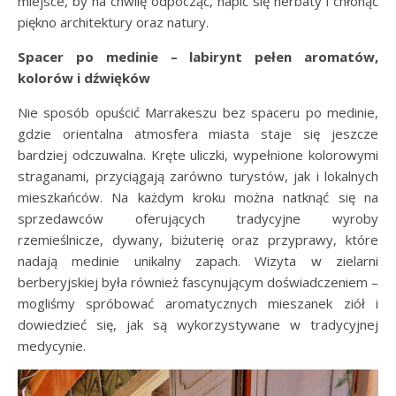
miejsce, by na chwilę odpocząć, napić się herbaty i chłonąć
piękno architektury oraz natury.
Spacer po medinie – labirynt pełen aromatów,
kolorów i dźwięków
Nie sposób opuścić Marrakeszu bez spaceru po medinie,
gdzie orientalna atmosfera miasta staje się jeszcze
bardziej odczuwalna. Kręte uliczki, wypełnione kolorowymi
straganami, przyciągają zarówno turystów, jak i lokalnych
mieszkańców. Na każdym kroku można natknąć się na
sprzedawców oferujących tradycyjne wyroby
rzemieślnicze, dywany, biżuterię oraz przyprawy, które
nadają medinie unikalny zapach. Wizyta w zielarni
berberyjskiej była również fascynującym doświadczeniem –
mogliśmy spróbować aromatycznych mieszanek ziół i
dowiedzieć się, jak są wykorzystywane w tradycyjnej
medycynie.