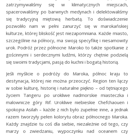
zatrzymywaliśmy się w klimatycznych miejscach,
spacerowaliśmy po barwnych medynach i delektowaliśmy
się tradycyjną miętową herbatą. To doświadczenie
pozwoliło nam w pełni zanurzyć się w marokańskiej
kulturze, której bliskość jest niezapomniana. Każde miasto,
szczególnie na północy, ma swoją specyfikę i niesamowity
urok. Podróż przez północne Maroko to także spotkanie z
gościnnymi i serdecznymi ludźmi, którzy chętnie podzielą
się swoimi tradycjami, pasją do kuchni i bogatą historią.
Jeśli myślicie o podróży do Maroka, północ kraju to
destynacja, której nie można przeoczyć. Region ten łączy
w sobie kulturę, historię i naturalne piękno – od tętniącego
życiem Tangeru po urokliwe nadmorskie miasteczka i
malownicze góry Rif. Urokliwe niebieskie Chefchaouen i
spokojna Asilah – każde z nich było zupełnie inne, a jednak
razem tworzyły pełen kolorytu obraz północnego Maroka.
Każdy znajdzie tu coś dla siebie, niezależnie od tego, czy
marzy o zwiedzaniu, wypoczynku nad oceanem czy