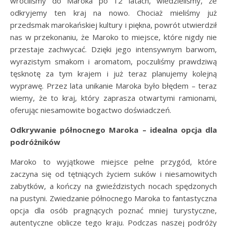
wróciliśmy do Maroka po 12 latach, wiedzieliśmy, że
odkryjemy ten kraj na nowo. Chociaż mieliśmy już
przedsmak marokańskiej kultury i piękna, powrót utwierdził
nas w przekonaniu, że Maroko to miejsce, które nigdy nie
przestaje zachwycać. Dzięki jego intensywnym barwom,
wyrazistym smakom i aromatom, poczuliśmy prawdziwą
tęsknotę za tym krajem i już teraz planujemy kolejną
wyprawę. Przez lata unikanie Maroka było błędem – teraz
wiemy, że to kraj, który zaprasza otwartymi ramionami,
oferując niesamowite bogactwo doświadczeń.
Odkrywanie północnego Maroka – idealna opcja dla
podróżników
Maroko to wyjątkowe miejsce pełne przygód, które
zaczyna się od tętniących życiem suków i niesamowitych
zabytków, a kończy na gwieździstych nocach spędzonych
na pustyni. Zwiedzanie północnego Maroka to fantastyczna
opcja dla osób pragnących poznać mniej turystyczne,
autentyczne oblicze tego kraju. Podczas naszej podróży