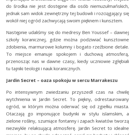
do środka nie jest dostępne dla osób niemuzułmańskich,
jednak sam widok zewnętrzny tej budowli i rozciągający się
wokół niej ogród zachwycają swoim pięknem i kunsztem.
Następnie udaliśmy się do medresy Ben Youssef – dawnej
szkoły koranicznej, gdzie można podziwiać kunsztowne
zdobienia, marmurowe kolumny i bogato rzeźbione detale.
To miejsce emanuje spokojem i duchową atmosferą,
przenosząc nas w dawne czasy, kiedy uczniowie zgłębiali
tu tajniki teologii i nauk koranicznych.
Jardin Secret – oaza spokoju w sercu Marrakeszu
Po intensywnym zwiedzaniu przyszedł czas na chwilę
wytchnienia w Jardin Secret. To piękny, odrestaurowany
ogród, w którym można oderwać się od zgiełku miasta.
Otaczają go imponujące budynki w stylu islamskim, a
zielone rośliny, szumiące fontanny i zapach kwiatów tworzą
niezwykle relaksującą atmosferę. Jardin Secret to idealne