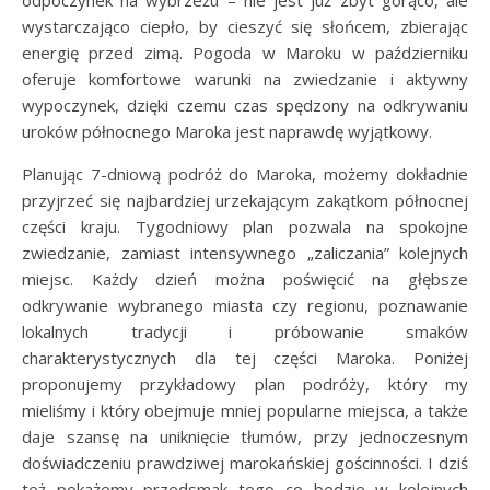
odpoczynek na wybrzeżu – nie jest już zbyt gorąco, ale
wystarczająco ciepło, by cieszyć się słońcem, zbierając
energię przed zimą. Pogoda w Maroku w październiku
oferuje komfortowe warunki na zwiedzanie i aktywny
wypoczynek, dzięki czemu czas spędzony na odkrywaniu
uroków północnego Maroka jest naprawdę wyjątkowy.
Planując 7-dniową podróż do Maroka, możemy dokładnie
przyjrzeć się najbardziej urzekającym zakątkom północnej
części kraju. Tygodniowy plan pozwala na spokojne
zwiedzanie, zamiast intensywnego „zaliczania” kolejnych
miejsc. Każdy dzień można poświęcić na głębsze
odkrywanie wybranego miasta czy regionu, poznawanie
lokalnych tradycji i próbowanie smaków
charakterystycznych dla tej części Maroka. Poniżej
proponujemy przykładowy plan podróży, który my
mieliśmy i który obejmuje mniej popularne miejsca, a także
daje szansę na uniknięcie tłumów, przy jednoczesnym
doświadczeniu prawdziwej marokańskiej gościnności. I dziś
też pokażemy przedsmak tego co bedzie w kolejnych