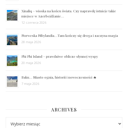
Xinaliq – wioska na końcu świata. Czy naprawdę istnieje takie
miejsce w Azerbejdżanie…
12 czerwca 2026
Norweska Nibylandia…Tam kończy się droga i zaczyna magia
28 maja 2026
Phi Phi Island – prawdziwe oblicze słynnej wyspy
20 maja 2026
Baku… Miasto ognia, historii i nowoczesności 🔥
7 maja 2026
ARCHIVES
Archives