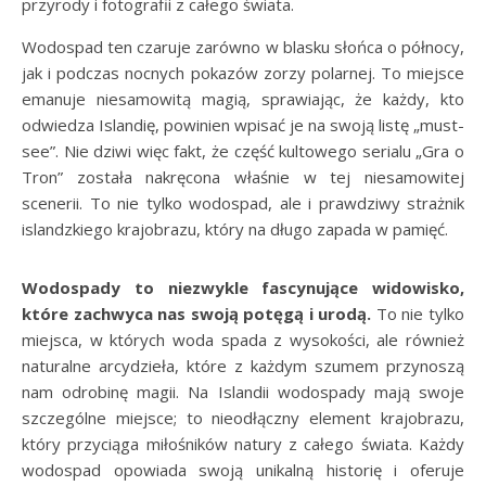
przyrody i fotografii z całego świata.
Wodospad ten czaruje zarówno w blasku słońca o północy,
jak i podczas nocnych pokazów zorzy polarnej. To miejsce
emanuje niesamowitą magią, sprawiając, że każdy, kto
odwiedza Islandię, powinien wpisać je na swoją listę „must-
see”. Nie dziwi więc fakt, że część kultowego serialu „Gra o
Tron” została nakręcona właśnie w tej niesamowitej
scenerii. To nie tylko wodospad, ale i prawdziwy strażnik
islandzkiego krajobrazu, który na długo zapada w pamięć.
Wodospady to niezwykle fascynujące widowisko,
które zachwyca nas swoją potęgą i urodą.
To nie tylko
miejsca, w których woda spada z wysokości, ale również
naturalne arcydzieła, które z każdym szumem przynoszą
nam odrobinę magii. Na Islandii wodospady mają swoje
szczególne miejsce; to nieodłączny element krajobrazu,
który przyciąga miłośników natury z całego świata. Każdy
wodospad opowiada swoją unikalną historię i oferuje