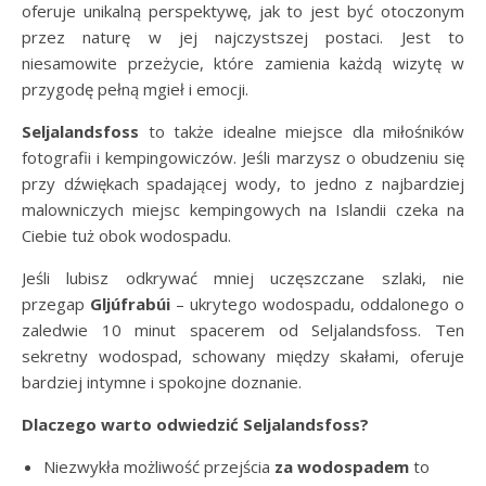
oferuje unikalną perspektywę, jak to jest być otoczonym
przez naturę w jej najczystszej postaci. Jest to
niesamowite przeżycie, które zamienia każdą wizytę w
przygodę pełną mgieł i emocji.
Seljalandsfoss
to także idealne miejsce dla miłośników
fotografii i kempingowiczów. Jeśli marzysz o obudzeniu się
przy dźwiękach spadającej wody, to jedno z najbardziej
malowniczych miejsc kempingowych na Islandii czeka na
Ciebie tuż obok wodospadu.
Jeśli lubisz odkrywać mniej uczęszczane szlaki, nie
przegap
Gljúfrabúi
– ukrytego wodospadu, oddalonego o
zaledwie 10 minut spacerem od Seljalandsfoss. Ten
sekretny wodospad, schowany między skałami, oferuje
bardziej intymne i spokojne doznanie.
Dlaczego warto odwiedzić Seljalandsfoss?
Niezwykła możliwość przejścia
za wodospadem
to