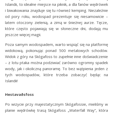
Islandii, to idealne miejsce na piknik, a dla fanów wędrówek
i biwakowania znajduje się tu również kemping. Niezależnie
od pory roku, wodospad prezentuje się niesamowicie –
latem otoczony zielenią, a zimą w śnieżnej aurze. Tęcze,
które często pojawiają się w słoneczne dni, dodają mu
jeszcze więcej magii.
Poza samym wodospadem, warto wspiąć się na platformę
widokową, pokonując ponad 500 metalowych schodów.
Widok z góry na Skógafoss to zupełnie inne doświadczenie
– z lotu ptaka można podziwiać zarówno ogromny spadek
wody, jak i okoliczną panoramę. To bez wątpienia jeden z
tych wodospadów, które trzeba zobaczyć będąc na
Islandii!
Hestavaðsfoss
Po wizycie przy majestatycznym Skógafossie, mieliśmy w
planie wędrówkę trasą Skógafoss „Waterfall Way”, która