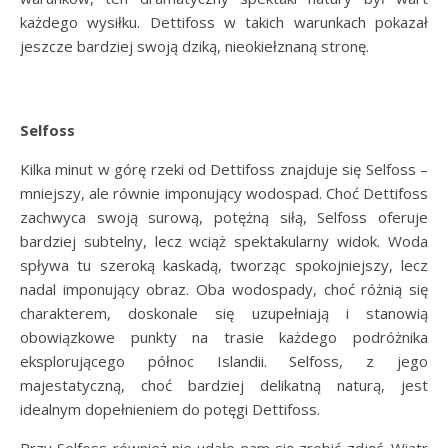
każdego wysiłku. Dettifoss w takich warunkach pokazał
jeszcze bardziej swoją dziką, nieokiełznaną stronę.
Selfoss
Kilka minut w górę rzeki od Dettifoss znajduje się Selfoss –
mniejszy, ale równie imponujący wodospad. Choć Dettifoss
zachwyca swoją surową, potężną siłą, Selfoss oferuje
bardziej subtelny, lecz wciąż spektakularny widok. Woda
spływa tu szeroką kaskadą, tworząc spokojniejszy, lecz
nadal imponujący obraz. Oba wodospady, choć różnią się
charakterem, doskonale się uzupełniają i stanowią
obowiązkowe punkty na trasie każdego podróżnika
eksplorującego północ Islandii. Selfoss, z jego
majestatyczną, choć bardziej delikatną naturą, jest
idealnym dopełnieniem do potęgi Dettifoss.
Przy Selfoss również nie udało nam się zrobić zdjęć. Wiatr