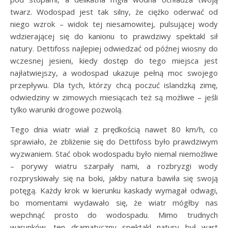
twarz. Wodospad jest tak silny, że ciężko oderwać od
niego wzrok – widok tej niesamowitej, pulsującej wody
wdzierającej się do kanionu to prawdziwy spektakl sił
natury. Dettifoss najlepiej odwiedzać od późnej wiosny do
wczesnej jesieni, kiedy dostęp do tego miejsca jest
najłatwiejszy, a wodospad ukazuje pełną moc swojego
przepływu. Dla tych, którzy chcą poczuć islandzką zimę,
odwiedziny w zimowych miesiącach też są możliwe – jeśli
tylko warunki drogowe pozwolą.
Tego dnia wiatr wiał z prędkością nawet 80 km/h, co
sprawiało, że zbliżenie się do Dettifoss było prawdziwym
wyzwaniem. Stać obok wodospadu było niemal niemożliwe
– porywy wiatru szarpały nami, a rozbryzgi wody
rozpryskiwały się na boki, jakby natura bawiła się swoją
potęgą. Każdy krok w kierunku kaskady wymagał odwagi,
bo momentami wydawało się, że wiatr mógłby nas
wepchnąć prosto do wodospadu. Mimo trudnych
warunków, ten dramatyczny spektakl natury był wart