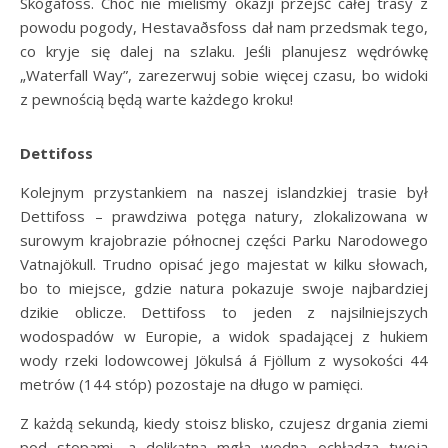
Skógafoss. Choć nie mieliśmy okazji przejść całej trasy z
powodu pogody, Hestavaðsfoss dał nam przedsmak tego,
co kryje się dalej na szlaku. Jeśli planujesz wędrówkę
„Waterfall Way”, zarezerwuj sobie więcej czasu, bo widoki
z pewnością będą warte każdego kroku!
Dettifoss
Kolejnym przystankiem na naszej islandzkiej trasie był
Dettifoss – prawdziwa potęga natury, zlokalizowana w
surowym krajobrazie północnej części Parku Narodowego
Vatnajökull. Trudno opisać jego majestat w kilku słowach,
bo to miejsce, gdzie natura pokazuje swoje najbardziej
dzikie oblicze. Dettifoss to jeden z najsilniejszych
wodospadów w Europie, a widok spadającej z hukiem
wody rzeki lodowcowej Jökulsá á Fjöllum z wysokości 44
metrów (144 stóp) pozostaje na długo w pamięci.
Z każdą sekundą, kiedy stoisz blisko, czujesz drgania ziemi
pod stopami, a delikatna mgła wodna ochładza twoją