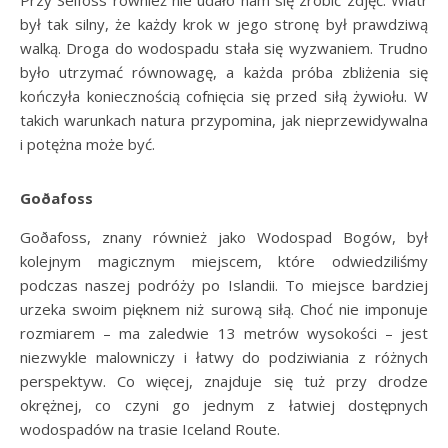
był tak silny, że każdy krok w jego stronę był prawdziwą
walką. Droga do wodospadu stała się wyzwaniem. Trudno
było utrzymać równowagę, a każda próba zbliżenia się
kończyła koniecznością cofnięcia się przed siłą żywiołu. W
takich warunkach natura przypomina, jak nieprzewidywalna
i potężna może być.
Goðafoss
Goðafoss, znany również jako Wodospad Bogów, był
kolejnym magicznym miejscem, które odwiedziliśmy
podczas naszej podróży po Islandii. To miejsce bardziej
urzeka swoim pięknem niż surową siłą. Choć nie imponuje
rozmiarem – ma zaledwie 13 metrów wysokości – jest
niezwykle malowniczy i łatwy do podziwiania z różnych
perspektyw. Co więcej, znajduje się tuż przy drodze
okrężnej, co czyni go jednym z łatwiej dostępnych
wodospadów na trasie Iceland Route.