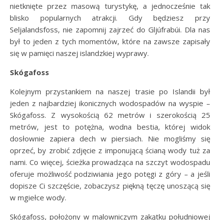
nietknięte przez masową turystykę, a jednocześnie tak
blisko popularnych atrakcji. Gdy będziesz przy
Seljalandsfoss, nie zapomnij zajrzeć do Gljúfrabúi. Dla nas
był to jeden z tych momentów, które na zawsze zapisały
się w pamięci naszej islandzkiej wyprawy.
Skógafoss
Kolejnym przystankiem na naszej trasie po Islandii był
jeden z najbardziej ikonicznych wodospadów na wyspie –
Skógafoss. Z wysokością 62 metrów i szerokością 25
metrów, jest to potężna, wodna bestia, której widok
dosłownie zapiera dech w piersiach. Nie mogliśmy się
oprzeć, by zrobić zdjęcie z imponującą ścianą wody tuż za
nami. Co więcej, ścieżka prowadząca na szczyt wodospadu
oferuje możliwość podziwiania jego potęgi z góry – a jeśli
dopisze Ci szczęście, zobaczysz piękną tęczę unoszącą się
w mgiełce wody.
Skógafoss, położony w malowniczym zakątku południowej