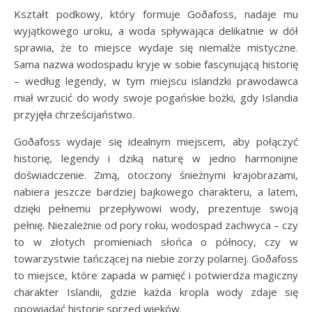
Kształt podkowy, który formuje Goðafoss, nadaje mu
wyjątkowego uroku, a woda spływająca delikatnie w dół
sprawia, że to miejsce wydaje się niemalże mistyczne.
Sama nazwa wodospadu kryje w sobie fascynującą historię
– według legendy, w tym miejscu islandzki prawodawca
miał wrzucić do wody swoje pogańskie bożki, gdy Islandia
przyjęła chrześcijaństwo.
Goðafoss wydaje się idealnym miejscem, aby połączyć
historię, legendy i dziką naturę w jedno harmonijne
doświadczenie. Zimą, otoczony śnieżnymi krajobrazami,
nabiera jeszcze bardziej bajkowego charakteru, a latem,
dzięki pełnemu przepływowi wody, prezentuje swoją
pełnię. Niezależnie od pory roku, wodospad zachwyca – czy
to w złotych promieniach słońca o północy, czy w
towarzystwie tańczącej na niebie zorzy polarnej. Goðafoss
to miejsce, które zapada w pamięć i potwierdza magiczny
charakter Islandii, gdzie każda kropla wody zdaje się
opowiadać historię sprzed wieków.