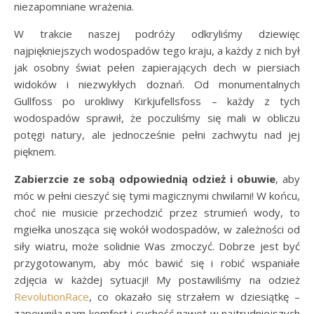
niezapomniane wrażenia.
W trakcie naszej podróży odkryliśmy dziewięc
najpiękniejszych wodospadów tego kraju, a każdy z nich był
jak osobny świat pełen zapierających dech w piersiach
widoków i niezwykłych doznań. Od monumentalnych
Gullfoss po urokliwy Kirkjufellsfoss – każdy z tych
wodospadów sprawił, że poczuliśmy się mali w obliczu
potęgi natury, ale jednocześnie pełni zachwytu nad jej
pięknem.
Zabierzcie ze sobą odpowiednią odzież i obuwie
, aby
móc w pełni cieszyć się tymi magicznymi chwilami! W końcu,
choć nie musicie przechodzić przez strumień wody, to
mgiełka unosząca się wokół wodospadów, w zależności od
siły wiatru, może solidnie Was zmoczyć. Dobrze jest być
przygotowanym, aby móc bawić się i robić wspaniałe
zdjęcia w każdej sytuacji! My postawiliśmy na odzież
RevolutionRace
, co okazało się strzałem w dziesiątkę –
zapewniła nam komfort i suchość nawet w najtrudniejszych