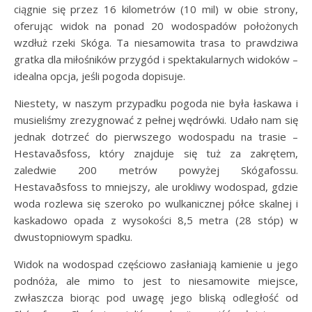
ciągnie się przez 16 kilometrów (10 mil) w obie strony,
oferując widok na ponad 20 wodospadów położonych
wzdłuż rzeki Skóga. Ta niesamowita trasa to prawdziwa
gratka dla miłośników przygód i spektakularnych widoków –
idealna opcja, jeśli pogoda dopisuje.
Niestety, w naszym przypadku pogoda nie była łaskawa i
musieliśmy zrezygnować z pełnej wędrówki. Udało nam się
jednak dotrzeć do pierwszego wodospadu na trasie –
Hestavaðsfoss, który znajduje się tuż za zakrętem,
zaledwie 200 metrów powyżej Skógafossu.
Hestavaðsfoss to mniejszy, ale urokliwy wodospad, gdzie
woda rozlewa się szeroko po wulkanicznej półce skalnej i
kaskadowo opada z wysokości 8,5 metra (28 stóp) w
dwustopniowym spadku.
Widok na wodospad częściowo zasłaniają kamienie u jego
podnóża, ale mimo to jest to niesamowite miejsce,
zwłaszcza biorąc pod uwagę jego bliską odległość od