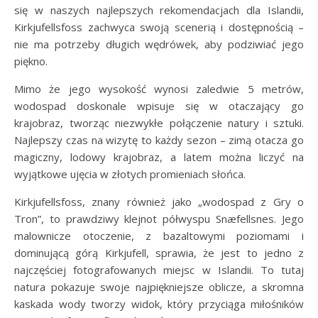
się w naszych najlepszych rekomendacjach dla Islandii,
Kirkjufellsfoss zachwyca swoją scenerią i dostępnością –
nie ma potrzeby długich wędrówek, aby podziwiać jego
piękno.
Mimo że jego wysokość wynosi zaledwie 5 metrów,
wodospad doskonale wpisuje się w otaczający go
krajobraz, tworząc niezwykłe połączenie natury i sztuki.
Najlepszy czas na wizytę to każdy sezon – zimą otacza go
magiczny, lodowy krajobraz, a latem można liczyć na
wyjątkowe ujęcia w złotych promieniach słońca.
Kirkjufellsfoss, znany również jako „wodospad z Gry o
Tron”, to prawdziwy klejnot półwyspu Snæfellsnes. Jego
malownicze otoczenie, z bazaltowymi poziomami i
dominującą górą Kirkjufell, sprawia, że jest to jedno z
najczęściej fotografowanych miejsc w Islandii. To tutaj
natura pokazuje swoje najpiękniejsze oblicze, a skromna
kaskada wody tworzy widok, który przyciąga miłośników