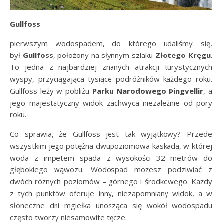
Gullfoss
pierwszym wodospadem, do którego udaliśmy się,
był
Gullfoss
, położony na słynnym szlaku
Złotego Kręgu
.
To jedna z najbardziej znanych atrakcji turystycznych
wyspy, przyciągająca tysiące podróżników każdego roku.
Gullfoss leży w pobliżu
Parku Narodowego Þingvellir
, a
jego majestatyczny widok zachwyca niezależnie od pory
roku.
Co sprawia, że Gullfoss jest tak wyjątkowy? Przede
wszystkim jego potężna dwupoziomowa kaskada, w której
woda z impetem spada z wysokości 32 metrów do
głębokiego wąwozu. Wodospad możesz podziwiać z
dwóch różnych poziomów – górnego i środkowego. Każdy
z tych punktów oferuje inny, niezapomniany widok, a w
słoneczne dni mgiełka unosząca się wokół wodospadu
często tworzy niesamowite tęcze.