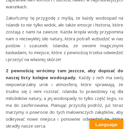
warunkach.
Zakończmy tę przygodę z myślą, że każdy wodospad na
Islandii to nie tylko widok, ale także emocje i historia, które
zostają z nami na zawsze. Każda kropla wody przypomina
nam o niezwykłej sile natury, która potrafi wzbudzić w nas
podziw i szacunek. Islandia, ze swoimi magicznymi
kaskadami, to miejsce, które z pewnością trzeba odwiedzić
i przeżyć na własnej skórze!
Z pewnością wrócimy tam jeszcze, aby dopisać do
naszej listy kolejne wodospady.
Każdy z nich ma swój
niepowtarzalny urok i atmosferę, które sprawiają, że
trudno się z nimi rozstać. Islandia to prawdziwy raj dla
miłośników natury, a jej wodospady to tylko część tego, co
ma do zaoferowania. Planując przyszłą podróż, już teraz
marzymy o powrocie do tych malowniczych zakątków, aby
odkrywać nowe miejsca i ponownie odwiedzić te, które
Language
skradły nasze serca.