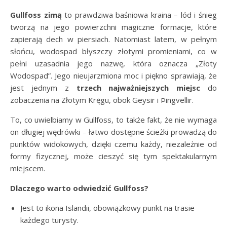
Gullfoss zimą
to prawdziwa baśniowa kraina – lód i śnieg
tworzą na jego powierzchni magiczne formacje, które
zapierają dech w piersiach. Natomiast latem, w pełnym
słońcu, wodospad błyszczy złotymi promieniami, co w
pełni uzasadnia jego nazwę, która oznacza „Złoty
Wodospad”. Jego nieujarzmiona moc i piękno sprawiają, że
jest jednym z
trzech najważniejszych miejsc
do
zobaczenia na Złotym Kręgu, obok Geysir i Þingvellir.
To, co uwielbiamy w Gullfoss, to także fakt, że nie wymaga
on długiej wędrówki – łatwo dostępne ścieżki prowadzą do
punktów widokowych, dzięki czemu każdy, niezależnie od
formy fizycznej, może cieszyć się tym spektakularnym
miejscem.
Dlaczego warto odwiedzić Gullfoss?
Jest to ikona Islandii, obowiązkowy punkt na trasie
każdego turysty.