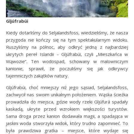
Gljúfrabúi
Kiedy dotarliśmy do Seljalandsfoss, wiedzieliśmy, że nasza
przygoda nie kończy się na tym spektakularnym widoku.
Ruszyliśmy na północ, aby odkryć jedną z najbardziej
ukrytych pereł Islandii – Gljúfrabúi, czyli „Mieszkańca w
Wąwozie”. Ten wodospad, schowany w malowniczym
kanionie, sprawił, że poczuliśmy się jak odkrywcy
tajemniczych zakątków natury.
Gljúfrabúi, choć mniejszy niż jego sąsiad, Seljalandsfoss,
zachwycił nas swoim unikalnym położeniem. Wąska ścieżka
prowadziła do miejsca, gdzie wody rzeki Gljúfurá spadały
kaskadą, ukryte przed wzrokiem większości turystów.
Sama droga przez kanion dodawała magii, a spadająca w
jaskini woda stworzyła widok, który trudno zapomnieć. To
była prawdziwa gratka – miejsce, które wydaje się