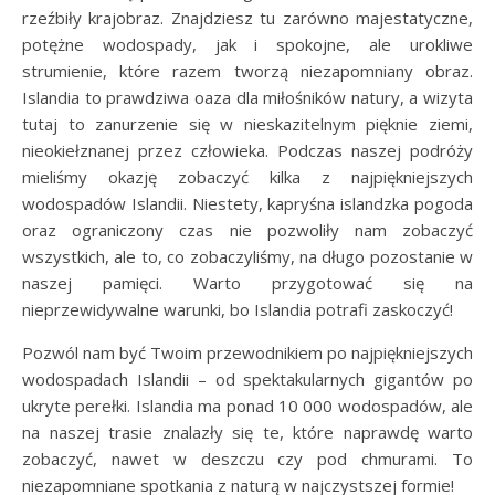
rzeźbiły krajobraz. Znajdziesz tu zarówno majestatyczne,
potężne wodospady, jak i spokojne, ale urokliwe
strumienie, które razem tworzą niezapomniany obraz.
Islandia to prawdziwa oaza dla miłośników natury, a wizyta
tutaj to zanurzenie się w nieskazitelnym pięknie ziemi,
nieokiełznanej przez człowieka. Podczas naszej podróży
mieliśmy okazję zobaczyć kilka z najpiękniejszych
wodospadów Islandii. Niestety, kapryśna islandzka pogoda
oraz ograniczony czas nie pozwoliły nam zobaczyć
wszystkich, ale to, co zobaczyliśmy, na długo pozostanie w
naszej pamięci. Warto przygotować się na
nieprzewidywalne warunki, bo Islandia potrafi zaskoczyć!
Pozwól nam być Twoim przewodnikiem po najpiękniejszych
wodospadach Islandii – od spektakularnych gigantów po
ukryte perełki. Islandia ma ponad 10 000 wodospadów, ale
na naszej trasie znalazły się te, które naprawdę warto
zobaczyć, nawet w deszczu czy pod chmurami. To
niezapomniane spotkania z naturą w najczystszej formie!