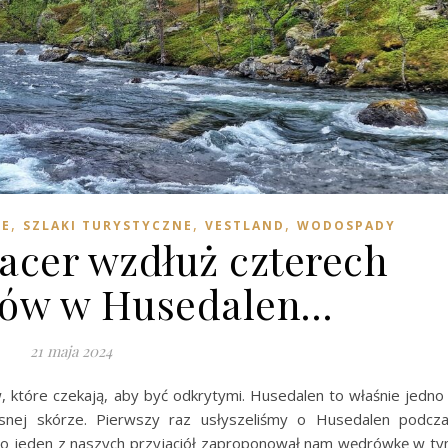
,
,
,
IE
SZLAKI TURYSTYCZNE
VESTLAND
WODOSPADY
pacer wzdłuż czterech
ów w Husedalen…
21 maja 2024
, które czekają, aby być odkrytymi. Husedalen to właśnie jedno
asnej skórze. Pierwszy raz usłyszeliśmy o Husedalen podcz
 to jeden z naszych przyjaciół zaproponował nam wędrówkę w t