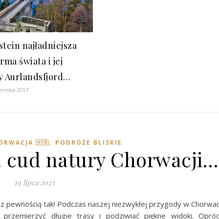
stein najładniejsza
rma świata i jej
y Aurlandsfjord…
ernika 2017
,
ORWACJA 🇭🇷
PODRÓŻE BLISKIE
 cud natury Chorwacji…
19 lipca 2023
z pewnością tak! Podczas naszej niezwykłej przygody w Chorwac
 przemierzyć długie trasy i podziwiać piękne widoki. Opró