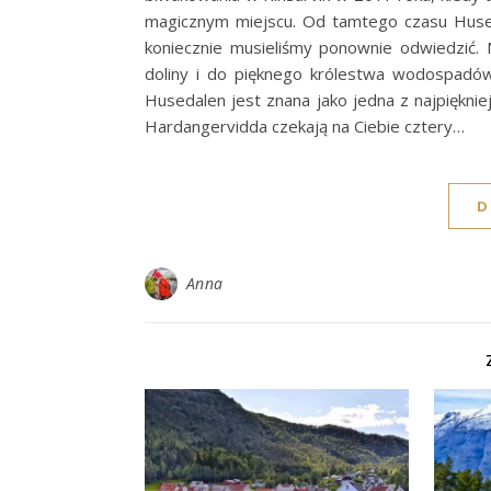
magicznym miejscu. Od tamtego czasu Hused
koniecznie musieliśmy ponownie odwiedzić.
doliny i do pięknego królestwa wodospadów
Husedalen jest znana jako jedna z najpiękn
Hardangervidda czekają na Ciebie cztery…
D
Anna