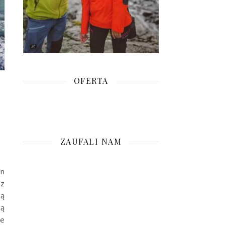
OFERTA
ZAUFALI NAM
en
az
są
ną
ne