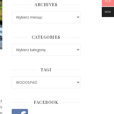
PLN
ARCHIVES
NOK
Archives
CATEGORIES
Categories
TAGI
 z
FACEBOOK
as
ym