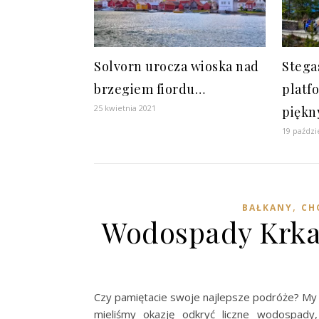
Solvorn urocza wioska nad
Stega
brzegiem fiordu…
platfo
25 kwietnia 2021
piękn
19 paździ
,
BAŁKANY
CH
Wodospady Krka
Czy pamiętacie swoje najlepsze podróże? My 
mieliśmy okazję odkryć liczne wodospady,