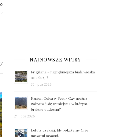
to
i,
NAJNOWSZE WPISY
zy
Frigiliana – najpiękniejsza biała wioska
Andaluzji?
30 lipca 2026
Kanion Colca w Peru- Czy można
zakochać się w miejscu, w którym…
brakuje oddechu?
21 lipca 2026
Lofoty czekają. My pokażemy Ci je
naszymi oczami.