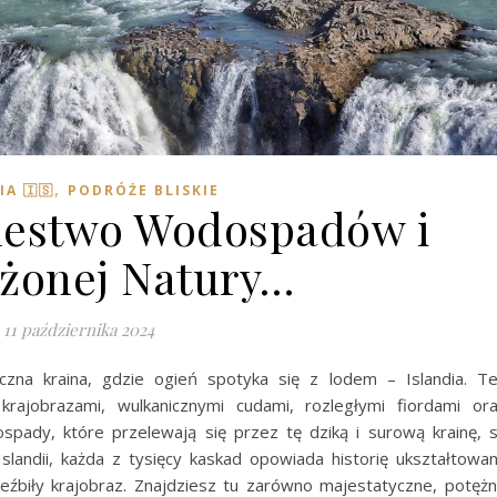
,
IA 🇮🇸
PODRÓŻE BLISKIE
ólestwo Wodospadów i
żonej Natury…
11 października 2024
zna kraina, gdzie ogień spotyka się z lodem – Islandia. T
krajobrazami, wulkanicznymi cudami, rozległymi fiordami or
spady, które przelewają się przez tę dziką i surową krainę, 
slandii, każda z tysięcy kaskad opowiada historię ukształtowa
zeźbiły krajobraz. Znajdziesz tu zarówno majestatyczne, potęż