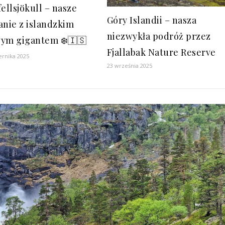
ellsjökull – nasze
Góry Islandii – nasza
anie z islandzkim
niezwykła podróż przez
ym gigantem ❄️🇮🇸
Fjallabak Nature Reserve
ernika 2025
23 września 2025