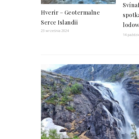
Svínaf
Hverir – Geotermalne
spotk
Serce Islandii
lodow
23 września 2024
14 paździ