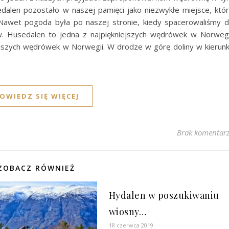
alen pozostało w naszej pamięci jako niezwykłe miejsce, któ
 Nawet pogoda była po naszej stronie, kiedy spacerowaliśmy 
. Husedalen to jedna z najpiękniejszych wędrówek w Norwegi
iejszych wędrówek w Norwegii. W drodze w górę doliny w kierun
OWIEDZ SIĘ WIĘCEJ
Brak komentar
ZOBACZ RÓWNIEŻ
Hydalen w poszukiwaniu
wiosny…
18 czerwca 2019