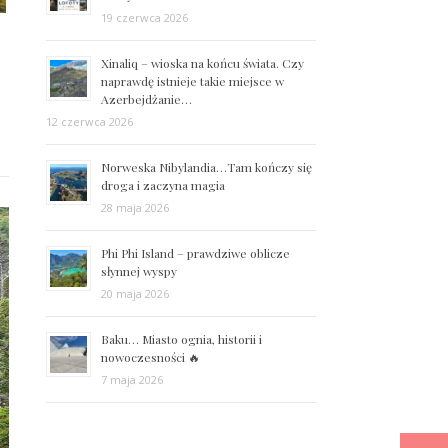
19 czerwca 2026
Xinaliq – wioska na końcu świata. Czy
naprawdę istnieje takie miejsce w
Azerbejdżanie…
12 czerwca 2026
Norweska Nibylandia…Tam kończy się
droga i zaczyna magia
28 maja 2026
Phi Phi Island – prawdziwe oblicze
słynnej wyspy
20 maja 2026
Baku… Miasto ognia, historii i
nowoczesności 🔥
7 maja 2026