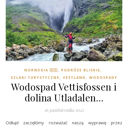
,
,
NORWEGIA 🇳🇴
PODRÓŻE BLISKIE
,
,
SZLAKI TURYSTYCZNE
VESTLAND
WODOSPADY
Wodospad Vettisfossen i
dolina Utladalen…
16 października 2022
Odkąd zaczęliśmy rozważać naszą wyprawę przez