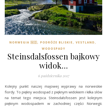
,
,
,
NORWEGIA 🇳🇴
PODRÓŻE BLISKIE
VESTLAND
WODOSPADY
Steinsdalsfossen bajkowy
widok…
6 października 2017
Kolejny punkt naszej majowej wyprawy na norweskie
fiordy. To piękny wodospad z pięknym widokiem i kilka słów
na temat tego miejsca. Steinsdalsfossen jest kolejnym
pięknym wodospadem w zachodniej części Norwegii.