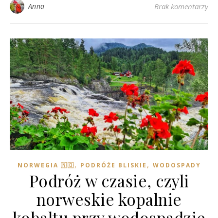
Anna
Brak komentarzy
,
,
NORWEGIA 🇳🇴
PODRÓŻE BLISKIE
WODOSPADY
Podróż w czasie, czyli
norweskie kopalnie
kobaltu przy wodospadzie