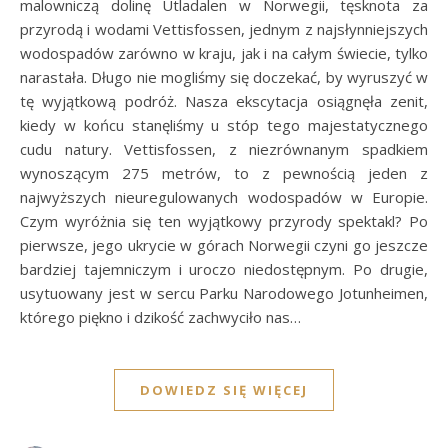
malowniczą dolinę Utladalen w Norwegii, tęsknota za
przyrodą i wodami Vettisfossen, jednym z najsłynniejszych
wodospadów zarówno w kraju, jak i na całym świecie, tylko
narastała. Długo nie mogliśmy się doczekać, by wyruszyć w
tę wyjątkową podróż. Nasza ekscytacja osiągnęła zenit,
kiedy w końcu stanęliśmy u stóp tego majestatycznego
cudu natury. Vettisfossen, z niezrównanym spadkiem
wynoszącym 275 metrów, to z pewnością jeden z
najwyższych nieuregulowanych wodospadów w Europie.
Czym wyróżnia się ten wyjątkowy przyrody spektakl? Po
pierwsze, jego ukrycie w górach Norwegii czyni go jeszcze
bardziej tajemniczym i uroczo niedostępnym. Po drugie,
usytuowany jest w sercu Parku Narodowego Jotunheimen,
którego piękno i dzikość zachwyciło nas…
DOWIEDZ SIĘ WIĘCEJ