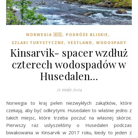
,
,
NORWEGIA 🇳🇴
PODRÓŻE BLISKIE
,
,
SZLAKI TURYSTYCZNE
VESTLAND
WODOSPADY
Kinsarvik- spacer wzdłuż
czterech wodospadów w
Husedalen…
21 maja 2024
Norwegia to kraj pełen niezwykłych zakątków, które
czekają, aby być odkrytymi. Husedalen to właśnie jedno z
takich miejsc, które trzeba poczuć na własnej skórze.
Pierwszy raz usłyszeliśmy o Husedalen podczas
biwakowania w Kinsarvik w 2017 roku, kiedy to jeden z