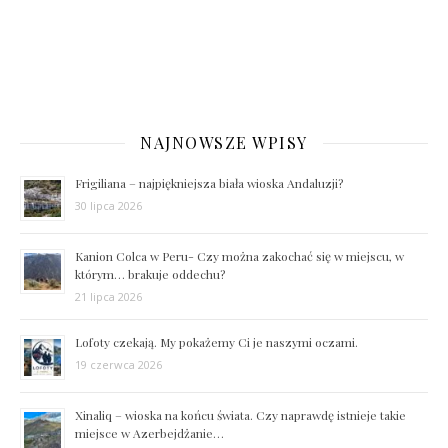
NAJNOWSZE WPISY
Frigiliana – najpiękniejsza biała wioska Andaluzji?
30 lipca 2026
Kanion Colca w Peru- Czy można zakochać się w miejscu, w
którym… brakuje oddechu?
21 lipca 2026
Lofoty czekają. My pokażemy Ci je naszymi oczami.
19 czerwca 2026
Xinaliq – wioska na końcu świata. Czy naprawdę istnieje takie
miejsce w Azerbejdżanie…