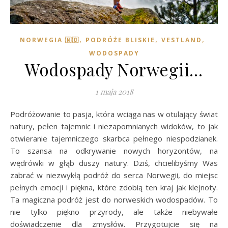
,
,
,
NORWEGIA 🇳🇴
PODRÓŻE BLISKIE
VESTLAND
WODOSPADY
Wodospady Norwegii…
1 maja 2018
Podróżowanie to pasja, która wciąga nas w otulający świat
natury, pełen tajemnic i niezapomnianych widoków, to jak
otwieranie tajemniczego skarbca pełnego niespodzianek.
To szansa na odkrywanie nowych horyzontów, na
wędrówki w głąb duszy natury. Dziś, chcielibyśmy Was
zabrać w niezwykłą podróż do serca Norwegii, do miejsc
pełnych emocji i piękna, które zdobią ten kraj jak klejnoty.
Ta magiczna podróż jest do norweskich wodospadów. To
nie tylko piękno przyrody, ale także niebywałe
doświadczenie dla zmysłów. Przygotujcie się na