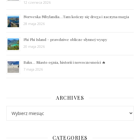
12 czerwca 2026
Norweska Nibylandia…Tam kończy się droga i zaczyna magia
28 maja 2026
Phi Phi Island – prawdziwe oblicze słynnej wyspy
20 maja 2026
Baku… Miasto ognia, historii i nowoczesności 🔥
7 maja 2026
ARCHIVES
Archives
CATEGORIES