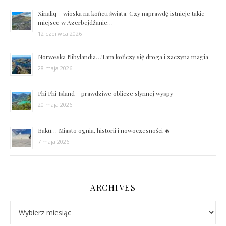
Xinaliq – wioska na końcu świata. Czy naprawdę istnieje takie
miejsce w Azerbejdżanie…
12 czerwca 2026
Norweska Nibylandia…Tam kończy się droga i zaczyna magia
28 maja 2026
Phi Phi Island – prawdziwe oblicze słynnej wyspy
20 maja 2026
Baku… Miasto ognia, historii i nowoczesności 🔥
7 maja 2026
ARCHIVES
Archives