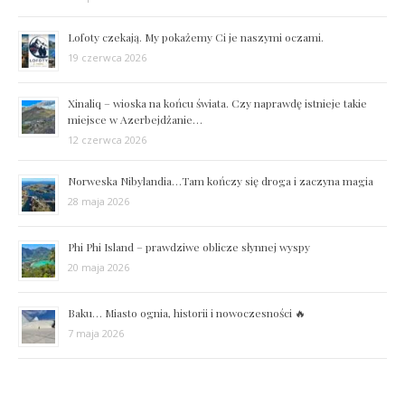
Lofoty czekają. My pokażemy Ci je naszymi oczami.
19 czerwca 2026
Xinaliq – wioska na końcu świata. Czy naprawdę istnieje takie
miejsce w Azerbejdżanie…
12 czerwca 2026
Norweska Nibylandia…Tam kończy się droga i zaczyna magia
28 maja 2026
Phi Phi Island – prawdziwe oblicze słynnej wyspy
20 maja 2026
Baku… Miasto ognia, historii i nowoczesności 🔥
7 maja 2026