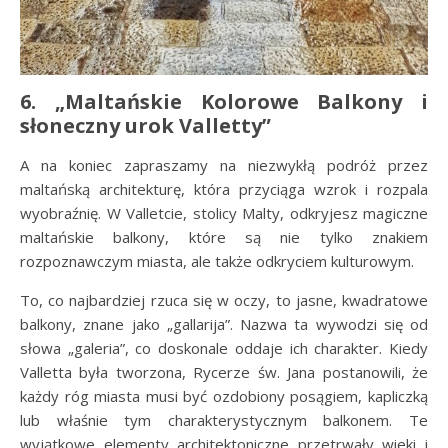
6.
„Maltańskie Kolorowe Balkony i
słoneczny urok Valletty”
A na koniec zapraszamy na niezwykłą podróż przez
maltańską architekturę, która przyciąga wzrok i rozpala
wyobraźnię. W Valletcie, stolicy Malty, odkryjesz magiczne
maltańskie balkony, które są nie tylko znakiem
rozpoznawczym miasta, ale także odkryciem kulturowym.
To, co najbardziej rzuca się w oczy, to jasne, kwadratowe
balkony, znane jako „gallarija”. Nazwa ta wywodzi się od
słowa „galeria”, co doskonale oddaje ich charakter. Kiedy
Valletta była tworzona, Rycerze św. Jana postanowili, że
każdy róg miasta musi być ozdobiony posągiem, kapliczką
lub właśnie tym charakterystycznym balkonem. Te
wyjątkowe elementy architektoniczne przetrwały wieki i