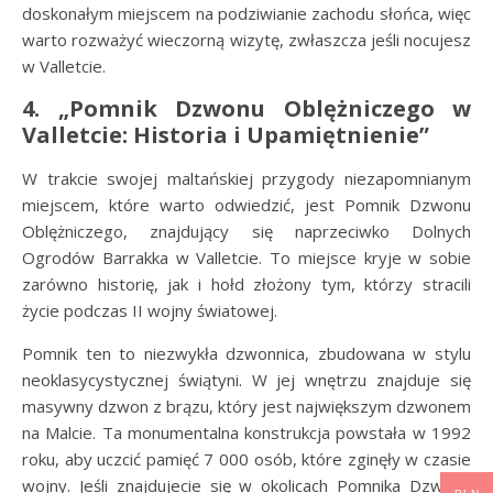
doskonałym miejscem na podziwianie zachodu słońca, więc
warto rozważyć wieczorną wizytę, zwłaszcza jeśli nocujesz
w Valletcie.
4. „Pomnik Dzwonu Oblężniczego w
Valletcie: Historia i Upamiętnienie”
W trakcie swojej maltańskiej przygody niezapomnianym
miejscem, które warto odwiedzić, jest Pomnik Dzwonu
Oblężniczego, znajdujący się naprzeciwko Dolnych
Ogrodów Barrakka w Valletcie. To miejsce kryje w sobie
zarówno historię, jak i hołd złożony tym, którzy stracili
życie podczas II wojny światowej.
Pomnik ten to niezwykła dzwonnica, zbudowana w stylu
neoklasycystycznej świątyni. W jej wnętrzu znajduje się
masywny dzwon z brązu, który jest największym dzwonem
na Malcie. Ta monumentalna konstrukcja powstała w 1992
roku, aby uczcić pamięć 7 000 osób, które zginęły w czasie
wojny. Jeśli znajdujecie się w okolicach Pomnika Dzwonu