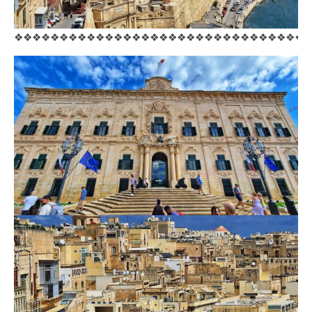
❖❖❖❖❖❖❖❖❖❖❖❖❖❖❖❖❖❖❖❖❖❖❖❖❖❖❖❖❖❖❖❖