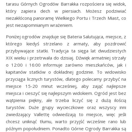
tarasu Górnych Ogrodów Barrakka rozpościera się widok,
który zapiera dech w piersiach. Możesz podziwiać
niezakłóconą panoramę Wielkiego Portu i Trzech Miast, co
jest niezapomnianym wrażeniem.
Poniżej ogrodów znajduje się Bateria Salutująca, miejsce, z
którego kiedyś strzelano z armaty, aby pozdrowić
przybywające statki. Tradycja ta sięga lat dwudziestych
XIX wieku i przetrwała do dzisiaj. Dźwięk armatniej strzały
o 12:00 i 16:00 informuje zarówno mieszkańców, jak i
kapitanów statków o dokładnej godzinie. To widowisko
przyciąga licznych turystów, dlatego polecamy przybyć na
miejsce 15-20 minut wcześniej, aby zająć najlepsze
miejsca i cieszyć się najlepszym widokiem. Ogród jest bez
wątpienia piękny, ale trzeba liczyć się z dużą ilością
turystów. Duże grupy wycieczkowe oraz wszyscy inni
zwiedzający Vallettę odwiedzają to miejsce, więc jeśli
chcesz uniknąć tłumu, warto przyjść wcześnie rano lub
późnym popołudniem. Ponadto Górne Ogrody Barrakka są