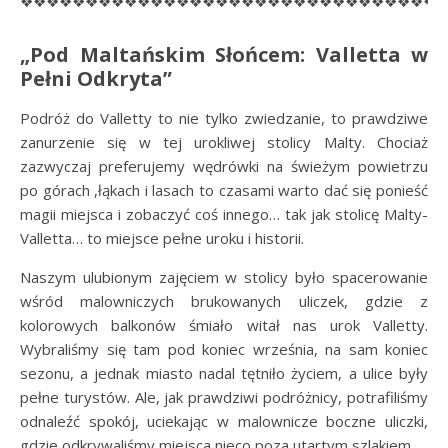
❖❖❖❖❖❖❖❖❖❖❖❖❖❖❖❖❖❖❖❖❖❖❖❖❖❖❖❖❖❖❖❖
„Pod Maltańskim Słońcem: Valletta w
Pełni Odkryta”
Podróż do Valletty to nie tylko zwiedzanie, to prawdziwe
zanurzenie się w tej urokliwej stolicy Malty. Chociaż
zazwyczaj preferujemy wędrówki na świeżym powietrzu
po górach ,łąkach i lasach to czasami warto dać się ponieść
magii miejsca i zobaczyć coś innego… tak jak stolicę Malty-
Valletta… to miejsce pełne uroku i historii.
Naszym ulubionym zajęciem w stolicy było spacerowanie
wśród malowniczych brukowanych uliczek, gdzie z
kolorowych balkonów śmiało witał nas urok Valletty.
Wybraliśmy się tam pod koniec września, na sam koniec
sezonu, a jednak miasto nadal tętniło życiem, a ulice były
pełne turystów. Ale, jak prawdziwi podróżnicy, potrafiliśmy
odnaleźć spokój, uciekając w malownicze boczne uliczki,
gdzie odkrywaliśmy miejsca nieco poza utartym szlakiem.