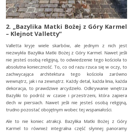
2. „Bazylika Matki Bożej z Góry Karmel
– Klejnot Valletty”
Valletta kryje wiele skarbów, ale jednym z nich jest
niezwykła Bazylika Matki Bożej z Góry Karmel. Nawet jeśli
nie jesteś osobą religijną, to odwiedzenie tego kościoła to
absolutna konieczność. To, co od razu rzuca się w oczy, to
zachwycająca architektura tego kościoła zarówno
wewnątrz, jak i na zewnątrz. Każdy detal, każda linia, każda
dekoracja, to prawdziwe arcydzieło. Odkrywanie wnętrza
Bazyliki to podróż w czasie i przestrzeni, która zapiera
dech w piersiach. Nawet jeśli nie jesteś osobą religijną,
trudno pozostać obojętnym wobec tej wspaniałości.
Ale to nie koniec atrakcji. Bazylika Matki Bożej z Góry
Karmel to również integralna część słynnej panoramy