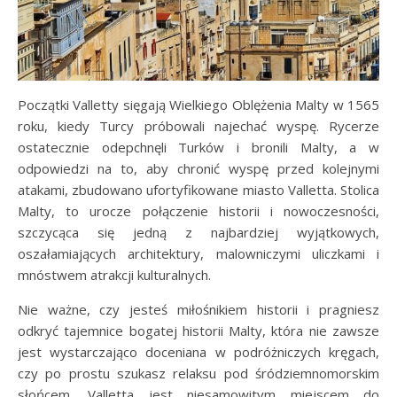
Początki Valletty sięgają Wielkiego Oblężenia Malty w 1565
roku, kiedy Turcy próbowali najechać wyspę. Rycerze
ostatecznie odepchnęli Turków i bronili Malty, a w
odpowiedzi na to, aby chronić wyspę przed kolejnymi
atakami, zbudowano ufortyfikowane miasto Valletta. Stolica
Malty, to urocze połączenie historii i nowoczesności,
szczycąca się jedną z najbardziej wyjątkowych,
oszałamiających architektury, malowniczymi uliczkami i
mnóstwem atrakcji kulturalnych.
Nie ważne, czy jesteś miłośnikiem historii i pragniesz
odkryć tajemnice bogatej historii Malty, która nie zawsze
jest wystarczająco doceniana w podróżniczych kręgach,
czy po prostu szukasz relaksu pod śródziemnomorskim
słońcem, Valletta jest niesamowitym miejscem do