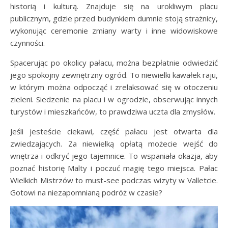
historią i kulturą. Znajduje się na urokliwym placu
publicznym, gdzie przed budynkiem dumnie stoją strażnicy,
wykonując ceremonie zmiany warty i inne widowiskowe
czynności.
Spacerując po okolicy pałacu, można bezpłatnie odwiedzić
jego spokojny zewnętrzny ogród. To niewielki kawałek raju,
w którym można odpocząć i zrelaksować się w otoczeniu
zieleni. Siedzenie na placu i w ogrodzie, obserwując innych
turystów i mieszkańców, to prawdziwa uczta dla zmysłów.
Jeśli jesteście ciekawi, część pałacu jest otwarta dla
zwiedzających. Za niewielką opłatą możecie wejść do
wnętrza i odkryć jego tajemnice. To wspaniała okazja, aby
poznać historię Malty i poczuć magię tego miejsca. Pałac
Wielkich Mistrzów to must-see podczas wizyty w Valletcie.
Gotowi na niezapomnianą podróż w czasie?