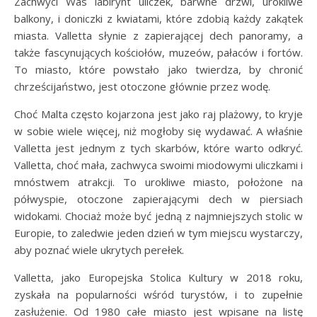
Zachwyci Was labirynt uliczek, barwne drzwi, urokliwe
balkony, i doniczki z kwiatami, które zdobią każdy zakątek
miasta. Valletta słynie z zapierającej dech panoramy, a
także fascynujących kościołów, muzeów, pałaców i fortów.
To miasto, które powstało jako twierdza, by chronić
chrześcijaństwo, jest otoczone głównie przez wodę.
Choć Malta często kojarzona jest jako raj plażowy, to kryje
w sobie wiele więcej, niż mogłoby się wydawać. A właśnie
Valletta jest jednym z tych skarbów, które warto odkryć.
Valletta, choć mała, zachwyca swoimi miodowymi uliczkami i
mnóstwem atrakcji. To urokliwe miasto, położone na
półwyspie, otoczone zapierającymi dech w piersiach
widokami. Chociaż może być jedną z najmniejszych stolic w
Europie, to zaledwie jeden dzień w tym miejscu wystarczy,
aby poznać wiele ukrytych perełek.
Valletta, jako Europejska Stolica Kultury w 2018 roku,
zyskała na popularności wśród turystów, i to zupełnie
zasłużenie. Od 1980 całe miasto jest wpisane na listę