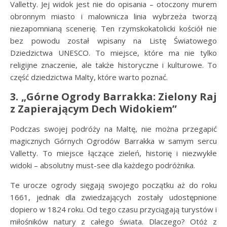
Valletty. Jej widok jest nie do opisania – otoczony murem
obronnym miasto i malownicza linia wybrzeża tworzą
niezapomnianą scenerię. Ten rzymskokatolicki kościół nie
bez powodu został wpisany na Listę Światowego
Dziedzictwa UNESCO. To miejsce, które ma nie tylko
religijne znaczenie, ale także historyczne i kulturowe. To
część dziedzictwa Malty, które warto poznać.
3.
„Górne Ogrody Barrakka: Zielony Raj
z Zapierającym Dech Widokiem”
Podczas swojej podróży na Maltę, nie można przegapić
magicznych Górnych Ogrodów Barrakka w samym sercu
Valletty. To miejsce łączące zieleń, historię i niezwykłe
widoki – absolutny must-see dla każdego podróżnika.
Te urocze ogrody sięgają swojego początku aż do roku
1661, jednak dla zwiedzających zostały udostępnione
dopiero w 1824 roku. Od tego czasu przyciągają turystów i
miłośników natury z całego świata. Dlaczego? Otóż z