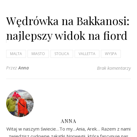
Wędrówka na Bakkanosi:
najlepszy widok na fiord
Nærøyfjord...
MALTA
MIASTO
STOLICA
VALLETTA
WYSPA
Przez
Anna
Brak komentarzy
ANNA
Witaj w naszym świecie…To my…Ania, Arek… Razem z nami
zwiedzisz cudowne zakątki Norwegii, która fascynuje nas