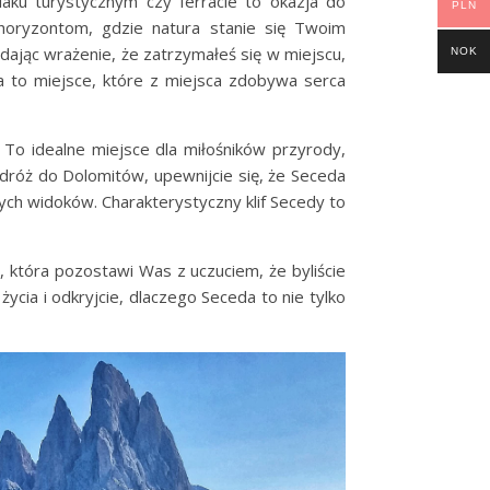
laku turystycznym czy ferracie to okazja do
PLN
horyzontom, gdzie natura stanie się Twoim
ając wrażenie, że zatrzymałeś się w miejscu,
NOK
da to miejsce, które z miejsca zdobywa serca
 To idealne miejsce dla miłośników przyrody,
odróż do Dolomitów, upewnijcie się, że Seceda
nych widoków. Charakterystyczny klif Secedy to
, która pozostawi Was z uczuciem, że byliście
cia i odkryjcie, dlaczego Seceda to nie tylko