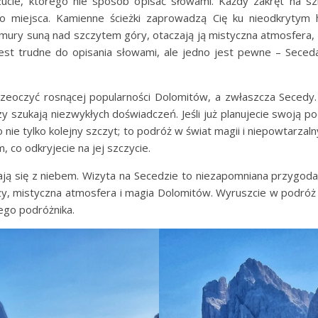
ucie, którego nie sposób opisać słowami. Każdy zakręt na sz
o miejsca. Kamienne ścieżki zaprowadzą Cię ku nieodkrytym 
mury suną nad szczytem góry, otaczają ją mistyczna atmosfera, d
 jest trudne do opisania słowami, ale jedno jest pewne – Sece
rzeoczyć rosnącej popularności Dolomitów, a zwłaszcza Secedy.
zy szukają niezwykłych doświadczeń. Jeśli już planujecie swoją p
o nie tylko kolejny szczyt; to podróż w świat magii i niepowtarzal
 co odkryjecie na jej szczycie.
ają się z niebem. Wizyta na Secedzie to niezapomniana przygoda
zy, mistyczna atmosfera i magia Dolomitów. Wyruszcie w podróż ży
ego podróżnika.