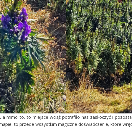
 a mimo to, to miejsce wciąż potrafiło nas zaskoczyć i pozosta
 mapie, to przede wszystkim magiczne doświadczenie, które wręc