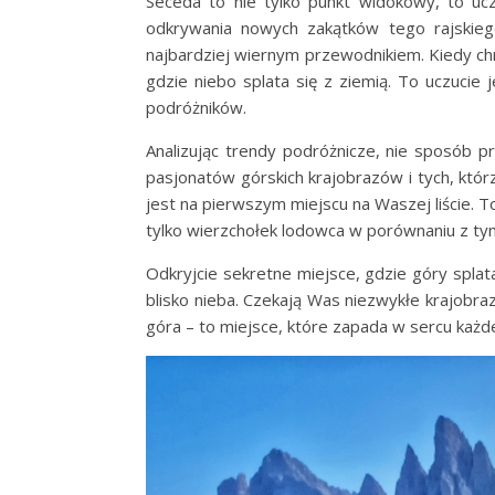
Seceda to nie tylko punkt widokowy, to ucz
odkrywania nowych zakątków tego rajskieg
najbardziej wiernym przewodnikiem. Kiedy ch
gdzie niebo splata się z ziemią. To uczucie
podróżników.
Analizując trendy podróżnicze, nie sposób p
pasjonatów górskich krajobrazów i tych, któr
jest na pierwszym miejscu na Waszej liście. T
tylko wierzchołek lodowca w porównaniu z tym,
Odkryjcie sekretne miejsce, gdzie góry splat
blisko nieba. Czekają Was niezwykłe krajobra
góra – to miejsce, które zapada w sercu każd