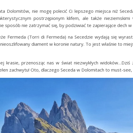
ta Dolomitów, nie mogę polecić Ci lepszego miejsca niż Sece
akterystycznym postrzępionym klifem, ale także nieziemskimi 
e sposób nie zatrzymać się, by podziwiać te zapierające dech w 
eże Fermeda (Torri di Fermeda) na Secedzie wydają się wyrasta
nieoszlifowany diament w koronie natury. To jest właśnie to miej
łnej krasie, przenosząc nas w świat niezwykłych widoków…Dziś
pełen zachwytu! Oto, dlaczego Seceda w Dolomitach to must-see,