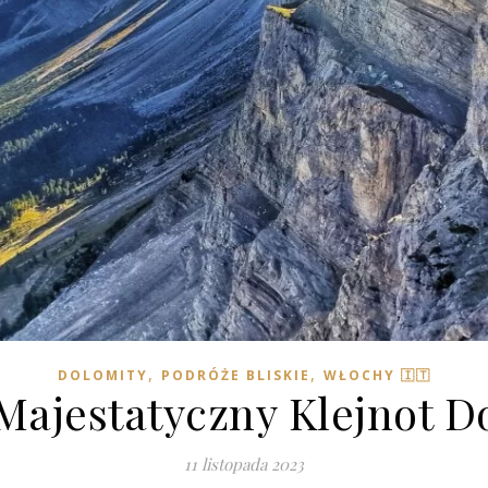
,
,
DOLOMITY
PODRÓŻE BLISKIE
WŁOCHY 🇮🇹
Majestatyczny Klejnot 
11 listopada 2023