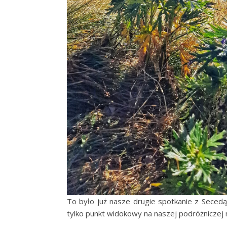
To było już nasze drugie spotkanie z Secedą,
tylko punkt widokowy na naszej podróżniczej