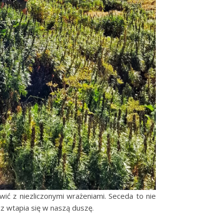
wić z niezliczonymi wrażeniami. Seceda to nie
z wtapia się w naszą duszę.