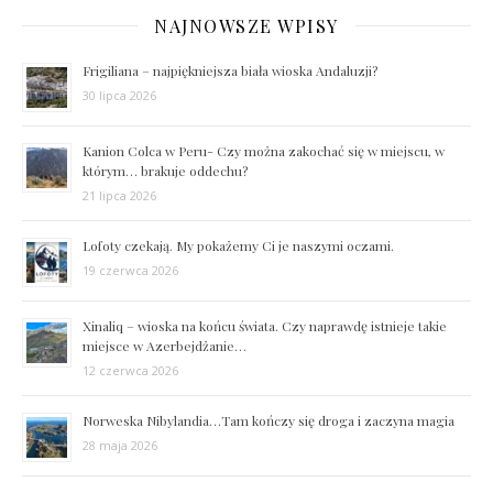
NAJNOWSZE WPISY
Frigiliana – najpiękniejsza biała wioska Andaluzji?
30 lipca 2026
Kanion Colca w Peru- Czy można zakochać się w miejscu, w
którym… brakuje oddechu?
21 lipca 2026
Lofoty czekają. My pokażemy Ci je naszymi oczami.
19 czerwca 2026
Xinaliq – wioska na końcu świata. Czy naprawdę istnieje takie
miejsce w Azerbejdżanie…
12 czerwca 2026
Norweska Nibylandia…Tam kończy się droga i zaczyna magia
28 maja 2026