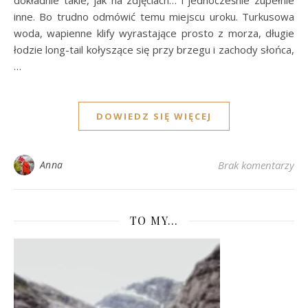
dokładnie takie, jak na zdjęciach… i jednocześnie zupełnie
inne. Bo trudno odmówić temu miejscu uroku. Turkusowa
woda, wapienne klify wyrastające prosto z morza, długie
łodzie long-tail kołyszące się przy brzegu i zachody słońca,
…
DOWIEDZ SIĘ WIĘCEJ
Anna
Brak komentarzy
TO MY…