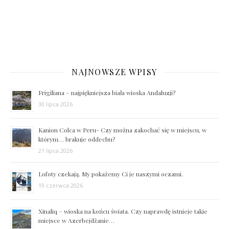
NAJNOWSZE WPISY
Frigiliana – najpiękniejsza biała wioska Andaluzji?
30 lipca 2026
Kanion Colca w Peru- Czy można zakochać się w miejscu, w
którym… brakuje oddechu?
21 lipca 2026
Lofoty czekają. My pokażemy Ci je naszymi oczami.
19 czerwca 2026
Xinaliq – wioska na końcu świata. Czy naprawdę istnieje takie
miejsce w Azerbejdżanie…