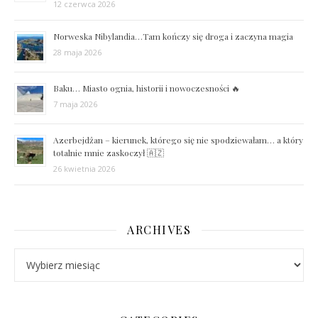
12 czerwca 2026
Norweska Nibylandia…Tam kończy się droga i zaczyna magia
28 maja 2026
Baku… Miasto ognia, historii i nowoczesności 🔥
7 maja 2026
Azerbejdżan – kierunek, którego się nie spodziewałam… a który
totalnie mnie zaskoczył 🇦🇿
26 kwietnia 2026
ARCHIVES
Archives