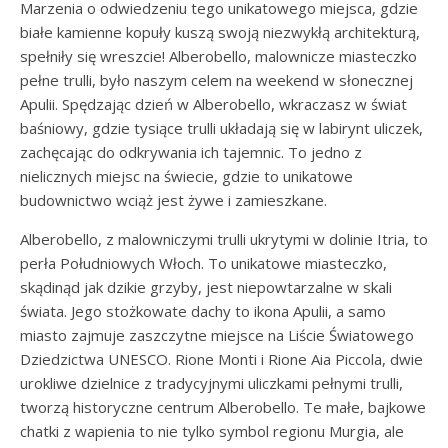
Marzenia o odwiedzeniu tego unikatowego miejsca, gdzie
białe kamienne kopuły kuszą swoją niezwykłą architekturą,
spełniły się wreszcie! Alberobello, malownicze miasteczko
pełne trulli, było naszym celem na weekend w słonecznej
Apulii. Spędzając dzień w Alberobello, wkraczasz w świat
baśniowy, gdzie tysiące trulli układają się w labirynt uliczek,
zachęcając do odkrywania ich tajemnic. To jedno z
nielicznych miejsc na świecie, gdzie to unikatowe
budownictwo wciąż jest żywe i zamieszkane.
Alberobello, z malowniczymi trulli ukrytymi w dolinie Itria, to
perła Południowych Włoch. To unikatowe miasteczko,
skądinąd jak dzikie grzyby, jest niepowtarzalne w skali
świata. Jego stożkowate dachy to ikona Apulii, a samo
miasto zajmuje zaszczytne miejsce na Liście Światowego
Dziedzictwa UNESCO. Rione Monti i Rione Aia Piccola, dwie
urokliwe dzielnice z tradycyjnymi uliczkami pełnymi trulli,
tworzą historyczne centrum Alberobello. Te małe, bajkowe
chatki z wapienia to nie tylko symbol regionu Murgia, ale