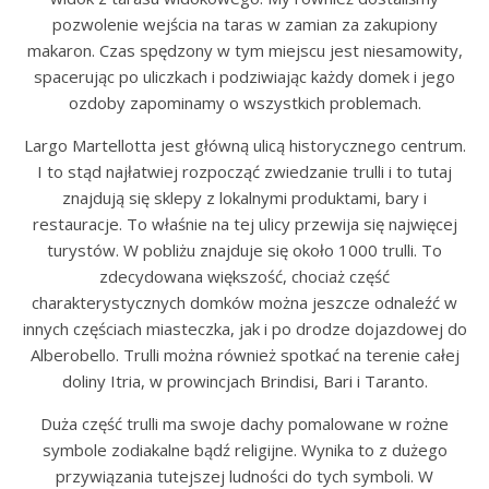
pozwolenie wejścia na taras w zamian za zakupiony
makaron. Czas spędzony w tym miejscu jest niesamowity,
spacerując po uliczkach i podziwiając każdy domek i jego
ozdoby zapominamy o wszystkich problemach.
Largo Martellotta jest główną ulicą historycznego centrum.
I to stąd najłatwiej rozpocząć zwiedzanie trulli i to tutaj
znajdują się sklepy z lokalnymi produktami, bary i
restauracje. To właśnie na tej ulicy przewija się najwięcej
turystów. W pobliżu znajduje się około 1000 trulli. To
zdecydowana większość, chociaż część
charakterystycznych domków można jeszcze odnaleźć w
innych częściach miasteczka, jak i po drodze dojazdowej do
Alberobello.
Trulli
można również spotkać na terenie całej
doliny Itria, w prowincjach Brindisi, Bari i Taranto.
Duża część trulli ma swoje dachy pomalowane w rożne
symbole zodiakalne bądź religijne. Wynika to z dużego
przywiązania tutejszej ludności do tych symboli. W