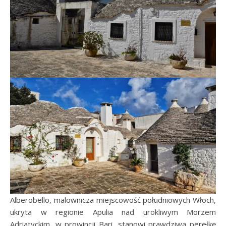
Alberobello, malownicza miejscowość południowych Włoch,
ukryta w regionie Apulia nad urokliwym Morzem
Adriatyckim, w prowincji Bari, stanowi prawdziwą perełkę