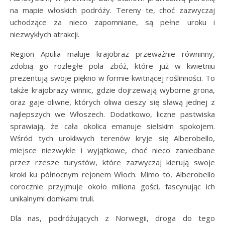
na mapie włoskich podróży. Tereny te, choć zazwyczaj
uchodzące za nieco zapomniane, są pełne uroku i
niezwykłych atrakcji.
Region Apulia maluje krajobraz przeważnie równinny,
zdobią go rozległe pola zbóż, które już w kwietniu
prezentują swoje piękno w formie kwitnącej roślinności. To
także krajobrazy winnic, gdzie dojrzewają wyborne grona,
oraz gaje oliwne, których oliwa cieszy się sławą jednej z
najlepszych we Włoszech. Dodatkowo, liczne pastwiska
sprawiają, że cała okolica emanuje sielskim spokojem.
Wśród tych urokliwych terenów kryje się Alberobello,
miejsce niezwykłe i wyjątkowe, choć nieco zaniedbane
przez rzesze turystów, które zazwyczaj kierują swoje
kroki ku północnym rejonem Włoch. Mimo to, Alberobello
corocznie przyjmuje około miliona gości, fascynując ich
unikalnymi domkami truli.
Dla nas, podróżujących z Norwegii, droga do tego