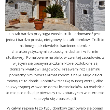
Co tak bardzo przyciąga wioska trulli… odpowiedź jest
jedna i bardzo prosta, nietypowy kształt domków. Trulli to
nic innego jak niewielkie kamienne domki z
charakterystycznymi spiczastymi dachami w formie
stożkowej. Pomalowane na biało, w zwartej zabudowie, z
wijącymi się ciasnymi uliczkami które ozdobione są
donicami kwiatów i sagowców, krzewami róż i jaśminu
pomiędzy nimi tworzą klimat rodem z bajki. Moje dzieci
mówią ze to domki Hobbitów troszkę w innej wersji, albo
najzwyczajniej w świecie domki krasnoludków. Mi osobiście
to miejsce odkąd je pierwszy raz zobaczyłam w internecie
kojarzyło się z pasieką uli.
W całym rejonie tego typu domków zachowało się ponad