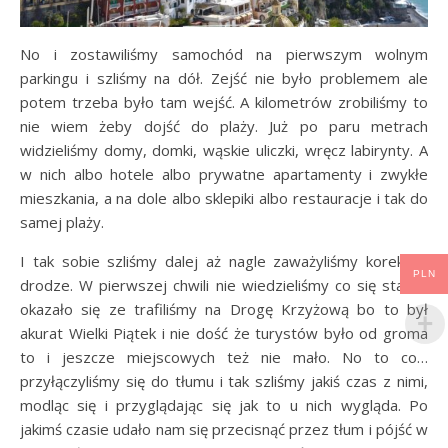
No i zostawiliśmy samochód na pierwszym wolnym
parkingu i szliśmy na dół. Zejść nie było problemem ale
potem trzeba było tam wejść. A kilometrów zrobiliśmy to
nie wiem żeby dojść do plaży. Już po paru metrach
widzieliśmy domy, domki, wąskie uliczki, wręcz labirynty. A
w nich albo hotele albo prywatne apartamenty i zwykłe
mieszkania, a na dole albo sklepiki albo restauracje i tak do
samej plaży.
I tak sobie szliśmy dalej aż nagle zaważyliśmy korek na
PLN
drodze. W pierwszej chwili nie wiedzieliśmy co się stało…
okazało się ze trafiliśmy na Drogę Krzyżową bo to był
akurat Wielki Piątek i nie dość że turystów było od groma
to i jeszcze miejscowych też nie mało. No to co…
przyłączyliśmy się do tłumu i tak szliśmy jakiś czas z nimi,
modląc się i przyglądając się jak to u nich wygląda. Po
jakimś czasie udało nam się przecisnąć przez tłum i pójść w