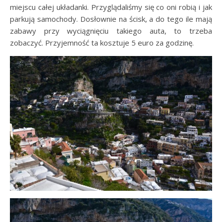
miejscu całej układanki. Przyglądaliśmy się co oni robią i jak
parkują samochody. Dosłownie na ścisk, a do tego ile mają
zabawy przy wyciągnięciu takiego auta, to trzeba
zobaczyć. Przyjemność ta kosztuje 5 euro za godzinę.