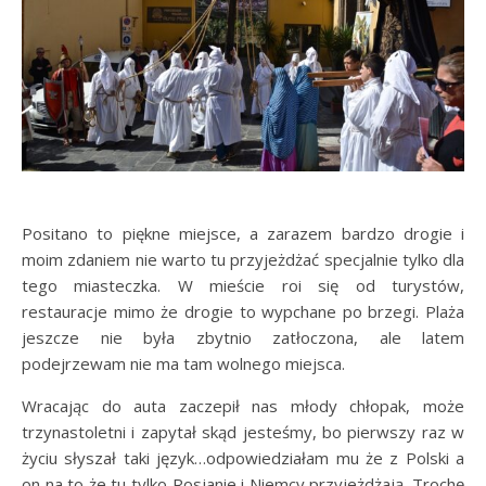
Positano to piękne miejsce, a zarazem bardzo drogie i
moim zdaniem nie warto tu przyjeżdżać specjalnie tylko dla
tego miasteczka. W mieście roi się od turystów,
restauracje mimo że drogie to wypchane po brzegi. Plaża
jeszcze nie była zbytnio zatłoczona, ale latem
podejrzewam nie ma tam wolnego miejsca.
Wracając do auta zaczepił nas młody chłopak, może
trzynastoletni i zapytał skąd jesteśmy, bo pierwszy raz w
życiu słyszał taki język…odpowiedziałam mu że z Polski a
on na to że tu tylko Rosjanie i Niemcy przyjeżdżają. Trochę