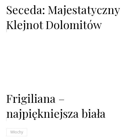
Seceda: Majestatyczny
Klejnot Dolomitów
Frigiliana –
najpiękniejsza biała
wioska Andaluzji?
Włochy