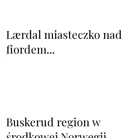
Lærdal miasteczko nad
fiordem...
Buskerud region w
środkowej Norwegii...