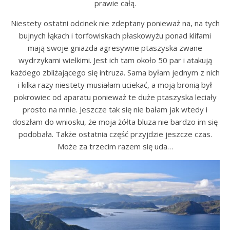
prawie całą.
Niestety ostatni odcinek nie zdeptany ponieważ na, na tych
bujnych łąkach i torfowiskach płaskowyżu ponad klifami
mają swoje gniazda agresywne ptaszyska zwane
wydrzykami wielkimi. Jest ich tam około 50 par i atakują
każdego zbliżającego się intruza. Sama byłam jednym z nich
i kilka razy niestety musiałam uciekać, a moją bronią był
pokrowiec od aparatu ponieważ te duże ptaszyska leciały
prosto na mnie. Jeszcze tak się nie bałam jak wtedy i
doszłam do wniosku, że moja żółta bluza nie bardzo im się
podobała. Także ostatnia część przyjdzie jeszcze czas.
Może za trzecim razem się uda…