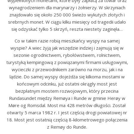
wypełnionych monetami, które były zapłatą za towar oraz
wynagrodzeniem dla marynarzy i żołnierzy. W skrzyniach
znajdowało się około 250 000 świeżo wykutych złotych i
srebrnych monet. W ciągu kilku miesięcy od tragedii udało
się odzyskać tylko 5 skrzyń, reszta niestety zaginęła…
Co w takim razie robią mieszkańcy wyspy na samej
wyspie? A wiec żyją jak wszędzie indziej i zajmują się w
sezonie ogrodnictwem, rybołówstwem, rolnictwem,
turystyką kempingową z powiązanymi firmami usługowymi,
wycieczki z przewodnikiem zarówno na morzu, jak i na
lądzie. Do samej wyspy dojeżdża się kilkoma mostami w
końcowym odcinku, już ostatni okrągły most jest
bezpłatnym mostem rozwojowym, który przecina
Rundasundet między Remøya i Runde w gminie Herøy w
Møre og Romsdal. Most ma 428 metrów długości. Został
otwarty 5 marca 1982 r. I jest częścią drogi powiatowej nr
18. Most jest ostatnią częścią 8-kilometrowego połączenia
z Remøy do Runde.