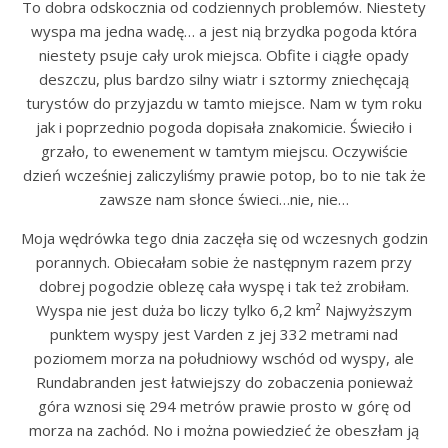
To dobra odskocznia od codziennych problemów. Niestety
wyspa ma jedna wadę… a jest nią brzydka pogoda która
niestety psuje cały urok miejsca. Obfite i ciągłe opady
deszczu, plus bardzo silny wiatr i sztormy zniechęcają
turystów do przyjazdu w tamto miejsce. Nam w tym roku
jak i poprzednio pogoda dopisała znakomicie. Świeciło i
grzało, to ewenement w tamtym miejscu. Oczywiście
dzień wcześniej zaliczyliśmy prawie potop, bo to nie tak że
zawsze nam słonce świeci…nie, nie…
Moja wędrówka tego dnia zaczęła się od wczesnych godzin
porannych. Obiecałam sobie że następnym razem przy
dobrej pogodzie oblezę cała wyspę i tak też zrobiłam.
Wyspa nie jest duża bo liczy tylko 6,2 km² Najwyższym
punktem wyspy jest Varden z jej 332 metrami nad
poziomem morza na południowy wschód od wyspy, ale
Rundabranden jest łatwiejszy do zobaczenia ponieważ
góra wznosi się 294 metrów prawie prosto w górę od
morza na zachód. No i można powiedzieć że obeszłam ją