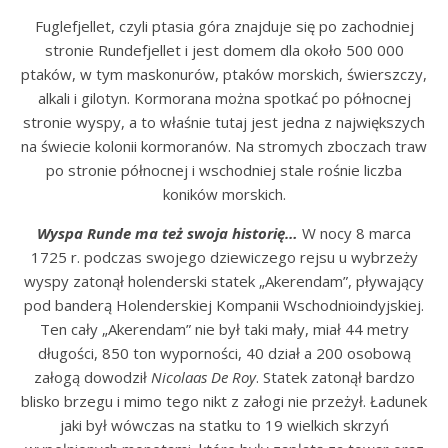
Fuglefjellet, czyli ptasia góra znajduje się po zachodniej
stronie Rundefjellet i jest domem dla około 500 000
ptaków, w tym maskonurów, ptaków morskich, świerszczy,
alkali i gilotyn. Kormorana można spotkać po północnej
stronie wyspy, a to właśnie tutaj jest jedna z największych
na świecie kolonii kormoranów. Na stromych zboczach traw
po stronie północnej i wschodniej stale rośnie liczba
koników morskich.
Wyspa Runde ma też swoja historię…
W nocy 8 marca
1725 r. podczas swojego dziewiczego rejsu u wybrzeży
wyspy zatonął holenderski statek „Akerendam”, pływający
pod banderą Holenderskiej Kompanii Wschodnioindyjskiej.
Ten cały „Akerendam” nie był taki mały, miał 44 metry
długości, 850 ton wyporności, 40 dział a 200 osobową
załogą dowodził
Nicolaas De Roy
. Statek zatonął bardzo
blisko brzegu i mimo tego nikt z załogi nie przeżył. Ładunek
jaki był wówczas na statku to 19 wielkich skrzyń