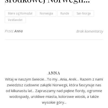
Møre og Romsdal
Norwegia
Runde
Sør-Norge
Vestlandet
Przez
Anna
Brak komentarzy
ANNA
Witaj w naszym świecie…To my…Ania, Arek… Razem z nami
zwiedzisz cudowne zakątki Norwegii, która fascynuje nas
od kilkunastu lat... Zapraszamy nad piękne fiordy, ogromne
wodospady, urokliwe miasta, kolorowe wioski, a także
wysokie góry...