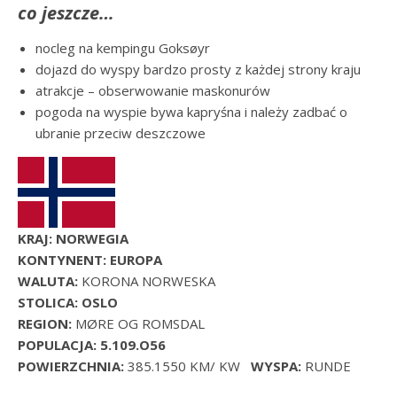
co jeszcze…
nocleg na kempingu Goksøyr
dojazd do wyspy bardzo prosty z każdej strony kraju
atrakcje – obserwowanie maskonurów
pogoda na wyspie bywa kapryśna i należy zadbać o
ubranie przeciw deszczowe
KRAJ: NORWEGIA
KONTYNENT: EUROPA
WALUTA:
KORONA NORWESKA
STOLICA: OSLO
REGION:
MØRE OG ROMSDAL
POPULACJA: 5.109.O56
POWIERZCHNIA:
385.1550 KM/ KW
WYSPA:
RUNDE