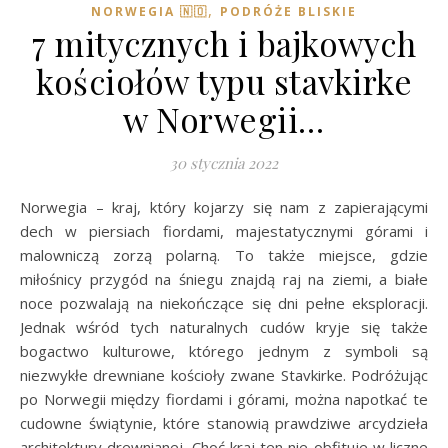
,
NORWEGIA 🇳🇴
PODRÓŻE BLISKIE
7 mitycznych i bajkowych
kościołów typu stavkirke
w Norwegii…
30 stycznia 2022
Norwegia – kraj, który kojarzy się nam z zapierającymi
dech w piersiach fiordami, majestatycznymi górami i
malowniczą zorzą polarną. To także miejsce, gdzie
miłośnicy przygód na śniegu znajdą raj na ziemi, a białe
noce pozwalają na niekończące się dni pełne eksploracji.
Jednak wśród tych naturalnych cudów kryje się także
bogactwo kulturowe, którego jednym z symboli są
niezwykłe drewniane kościoły zwane Stavkirke. Podróżując
po Norwegii między fiordami i górami, można napotkać te
cudowne świątynie, które stanowią prawdziwe arcydzieła
architektury drewnianej. Choć kraj ten nie obfituje w liczne