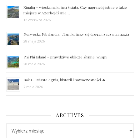
Xinaliq – wioska na końcu świata. Czy naprawdę istnieje takie
miejsce w Azerbejdżanie…
12 czerwca 2026
Norweska Nibylandia…Tam kończy się droga i zaczyna magia
28 maja 2026
Phi Phi Island – prawdziwe oblicze słynnej wyspy
20 maja 2026
Baku… Miasto ognia, historii i nowoczesności 🔥
7 maja 2026
ARCHIVES
Archives