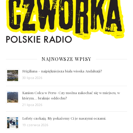
NAJNOWSZE WPISY
Frigiliana – najpiękniejsza biała wioska Andaluzji?
30 lipca 2026
Kanion Colca w Peru- Czy można zakochać się w miejscu, w
którym… brakuje oddechu?
21 lipca 2026
Lofoty czekają. My pokażemy Ci je naszymi oczami.
19 czerwca 2026