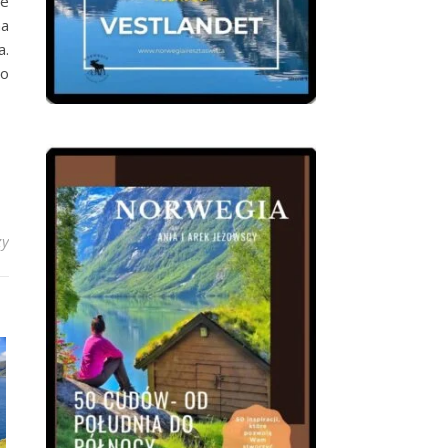
te
na
a.
go
zy