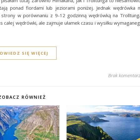
pisałam tutaj. Zarówno Himakånå, jak i Trolltunga to niesamowi
tają ponad fiordami lub jeziorami poniżej. Jednak wędrówka 
 strony w porównaniu z 9-12 godzinną wędrówką na Trolltung
s całej wędrówki, ale zajmuje ułamek czasu i wysiłku wymagane
OWIEDZ SIĘ WIĘCEJ
Brak komentar
ZOBACZ RÓWNIEŻ