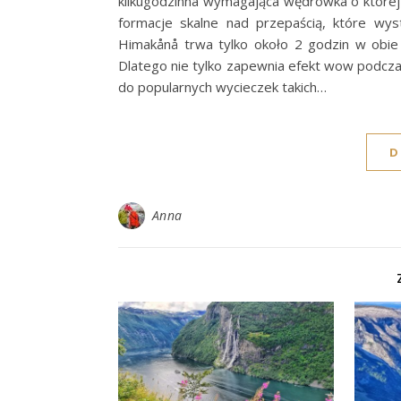
kilkugodzinna wymagająca wędrówka o której 
formacje skalne nad przepaścią, które wys
Himakånå trwa tylko około 2 godzin w obie
Dlatego nie tylko zapewnia efekt wow podcza
do popularnych wycieczek takich…
D
Anna