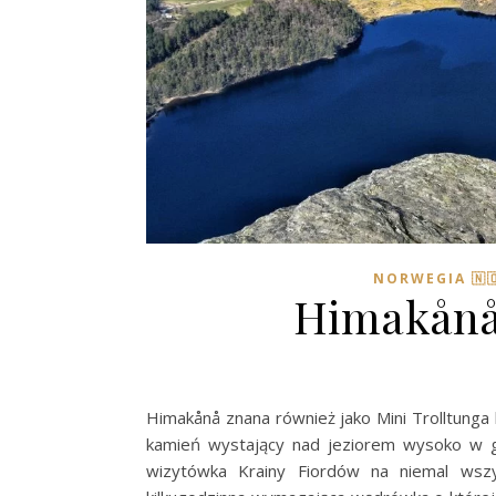
NORWEGIA 🇳
Himakånå-
Himakånå znana również jako Mini Trolltunga 
kamień wystający nad jeziorem wysoko w gó
wizytówka Krainy Fiordów na niemal wszys