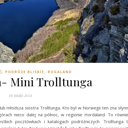
,
,

PODRÓŻE BLISKIE
ROGALAND
 Mini Trolltunga
19 maja 2021
lub młodsza siostra Trolltunga. Kto był w Norwegii ten zna słyn
rach nieco dalej na północ, w regionie Hordaland. To równi
tkich pocztówkach i katalogach podróżniczych. Trolltunga 