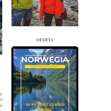
OFERTA
ny
eż
to