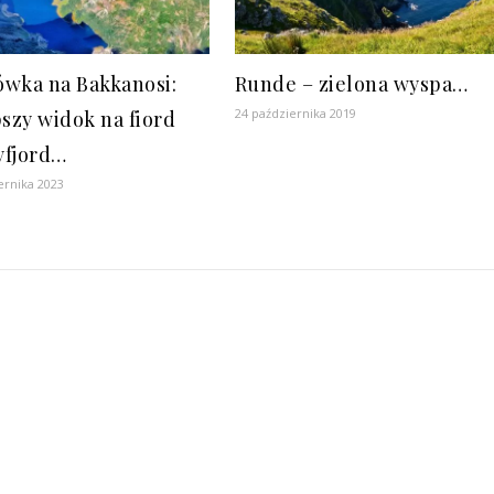
wka na Bakkanosi:
Runde – zielona wyspa…
24 października 2019
pszy widok na fiord
fjord…
ernika 2023