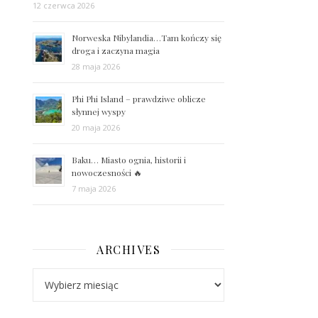
12 czerwca 2026
Norweska Nibylandia…Tam kończy się
droga i zaczyna magia
28 maja 2026
Phi Phi Island – prawdziwe oblicze
słynnej wyspy
20 maja 2026
Baku… Miasto ognia, historii i
nowoczesności 🔥
7 maja 2026
ARCHIVES
Archives