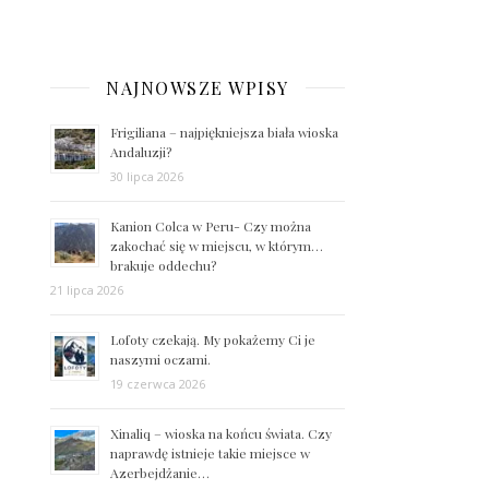
NAJNOWSZE WPISY
Frigiliana – najpiękniejsza biała wioska
Andaluzji?
30 lipca 2026
Kanion Colca w Peru- Czy można
zakochać się w miejscu, w którym…
brakuje oddechu?
21 lipca 2026
Lofoty czekają. My pokażemy Ci je
naszymi oczami.
19 czerwca 2026
Xinaliq – wioska na końcu świata. Czy
naprawdę istnieje takie miejsce w
Azerbejdżanie…