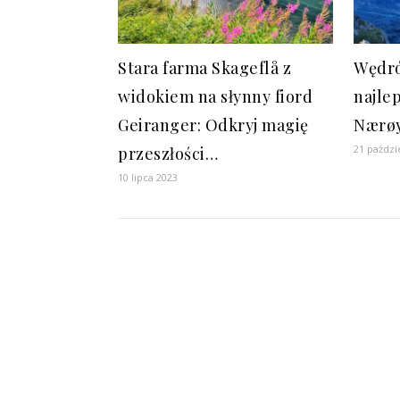
Stara farma Skageflå z
Wędró
widokiem na słynny fiord
najle
Geiranger: Odkryj magię
Nærøy
21 paździ
przeszłości…
10 lipca 2023