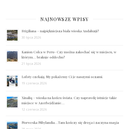
NAJNOWSZE WPISY
Frigiliana – najpiękniejsza biała wioska Andaluzji?
30 lipca 2026
Kanion Colca w Peru- Czy można zakochać się w miejscu, w
którym… brakuje oddechu?
21 lipca 2026
Lofoty czekają. My pokażemy Ci je naszymi oczami.
19 czerwca 2026
Xinaliq – wioska na końcu świata. Czy naprawdę istnieje takie
miejsce w Azerbejdżanie…
12 czerwca 2026
Norweska Nibylandia…Tam kończy się droga i zaczyna magia
28 maja 2026