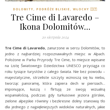
,
,
DOLOMITY
PODRÓŻE BLISKIE
WŁOCHY 🇮🇹
Tre Cime di Lavaredo –
Ikona Dolomitów…
20 sierpnia 2024
Tre Cime di Lavaredo
, zanurzone w sercu Dolomitów, to
jedno z najbardziej rozpoznawalnych miejsc w Alpach.
Położone w Parku Przyrody Tre Cime, to miejsce wpisane
na Listę Światowego Dziedzictwa UNESCO przyciąga co
roku tysiące turystów z całego świata. Nie bez powodu –
majestatyczne, strzeliste szczyty wznoszą się ku niebu,
tworząc panoramę, która zapiera dech w piersiach…
imponujące, kuszą i flirtują ze swoją wizualną
wspaniałością, podczas gdy turkusowe jeziora górskie,
zielone alpejskie równiny i bezkresne doliny stanowią tło
dla jednego z najpiękniejszych widoków naturalnych, jakie