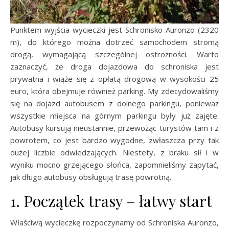
Punktem wyjścia wycieczki jest Schronisko Auronzo (2320
m), do którego można dotrzeć samochodem stromą
drogą, wymagającą szczególnej ostrożności. Warto
zaznaczyć, że droga dojazdowa do schroniska jest
prywatna i wiąże się z opłatą drogową w wysokości 25
euro, która obejmuje również parking. My zdecydowaliśmy
się na dojazd autobusem z dolnego parkingu, ponieważ
wszystkie miejsca na górnym parkingu były już zajęte.
Autobusy kursują nieustannie, przewożąc turystów tam i z
powrotem, co jest bardzo wygodne, zwłaszcza przy tak
dużej liczbie odwiedzających. Niestety, z braku sił i w
wyniku mocno grzejącego słońca, zapomnieliśmy zapytać,
jak długo autobusy obsługują trasę powrotną.
1. Początek trasy – łatwy start
Właściwą wycieczkę rozpoczynamy od Schroniska Auronzo,