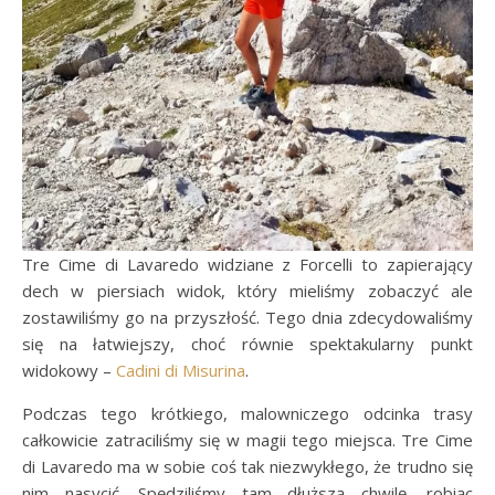
Tre Cime di Lavaredo widziane z Forcelli to zapierający
dech w piersiach widok, który mieliśmy zobaczyć ale
zostawiliśmy go na przyszłość. Tego dnia zdecydowaliśmy
się na łatwiejszy, choć równie spektakularny punkt
widokowy –
Cadini di Misurina
.
Podczas tego krótkiego, malowniczego odcinka trasy
całkowicie zatraciliśmy się w magii tego miejsca. Tre Cime
di Lavaredo ma w sobie coś tak niezwykłego, że trudno się
nim nasycić. Spędziliśmy tam dłuższą chwilę, robiąc