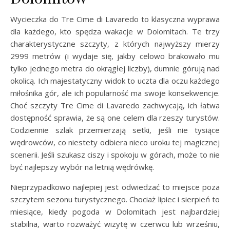
Wycieczka do Tre Cime di Lavaredo to klasyczna wyprawa
dla każdego, kto spędza wakacje w Dolomitach. Te trzy
charakterystyczne szczyty, z których najwyższy mierzy
2999 metrów (i wydaje się, jakby celowo brakowało mu
tylko jednego metra do okrągłej liczby), dumnie górują nad
okolicą. Ich majestatyczny widok to uczta dla oczu każdego
miłośnika gór, ale ich popularność ma swoje konsekwencje.
Choć szczyty Tre Cime di Lavaredo zachwycają, ich łatwa
dostępność sprawia, że są one celem dla rzeszy turystów.
Codziennie szlak przemierzają setki, jeśli nie tysiące
wędrowców, co niestety odbiera nieco uroku tej magicznej
scenerii. Jeśli szukasz ciszy i spokoju w górach, może to nie
być najlepszy wybór na letnią wędrówkę.
Nieprzypadkowo najlepiej jest odwiedzać to miejsce poza
szczytem sezonu turystycznego. Chociaż lipiec i sierpień to
miesiące, kiedy pogoda w Dolomitach jest najbardziej
stabilna, warto rozważyć wizytę w czerwcu lub wrześniu,