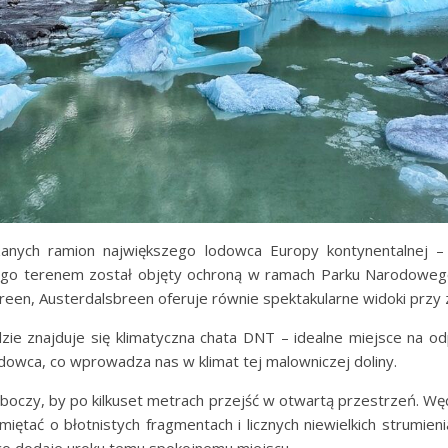
zanych ramion największego lodowca Europy kontynentalnej –
 go terenem został objęty ochroną w ramach Parku Narodowego
een, Austerdalsbreen oferuje równie spektakularne widoki przy 
 znajduje się klimatyczna chata DNT – idealne miejsce na od
owca, co wprowadza nas w klimat tej malowniczej doliny.
zboczy, by po kilkuset metrach przejść w otwartą przestrzeń. W
amiętać o błotnistych fragmentach i licznych niewielkich strumi