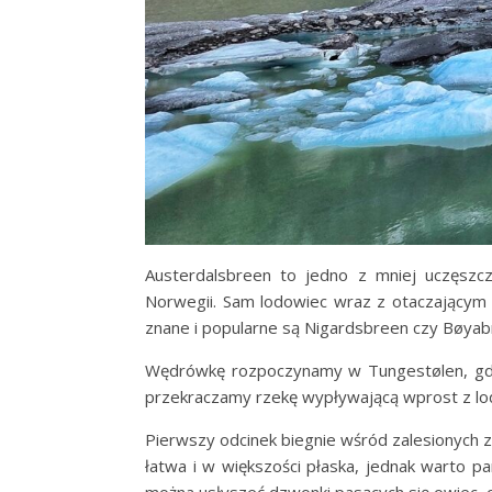
Austerdalsbreen to jedno z mniej uczęszc
Norwegii. Sam lodowiec wraz z otaczającym
znane i popularne są Nigardsbreen czy Bøyabr
Wędrówkę rozpoczynamy w Tungestølen, gdzie
przekraczamy rzekę wypływającą wprost z lod
Pierwszy odcinek biegnie wśród zalesionych 
łatwa i w większości płaska, jednak warto p