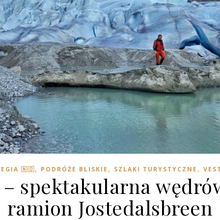
,
,
,
GIA 🇳🇴
PODRÓŻE BLISKIE
SZLAKI TURYSTYCZNE
VES
 – spektakularna wędró
ramion Jostedalsbreen