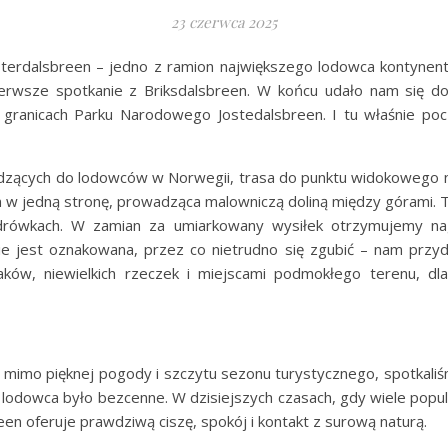
23 czerwca 2025
rdalsbreen – jedno z ramion największego lodowca kontynentaln
erwsze spotkanie z Briksdalsbreen. W końcu udało nam się do
 granicach Parku Narodowego Jostedalsbreen. I tu właśnie po
adzących do lodowców w Norwegii, trasa do punktu widokowego n
km w jedną stronę, prowadząca malowniczą doliną między górami. 
rówkach. W zamian za umiarkowany wysiłek otrzymujemy nagr
ie jest oznakowana, przez co nietrudno się zgubić – nam przy
zaków, niewielkich rzeczek i miejscami podmokłego terenu, dl
że mimo pięknej pogody i szczytu sezonu turystycznego, spotkali
odowca było bezcenne. W dzisiejszych czasach, gdy wiele popu
n oferuje prawdziwą ciszę, spokój i kontakt z surową naturą.