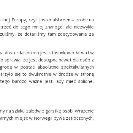
ej Europy, czyli Jostedalsbreen – zrobił na
trzeć do tego mniej znanego, ale niezwykle
czuliśmy, że dotarliśmy tam zdecydowanie za
a Austerdalsbreen jest stosunkowo łatwa i w
To sprawia, że jest dostępna nawet dla osób z
odę w postaci absolutnie spektakularnych
darzyło się to dwukrotnie w drodze w stronę
atego bardzo ważne jest, aby mieć solidne,
śmy na szlaku zaledwie garstkę osób. Wrażenie
larnych miejsc w Norwegii bywa zatłoczonych,