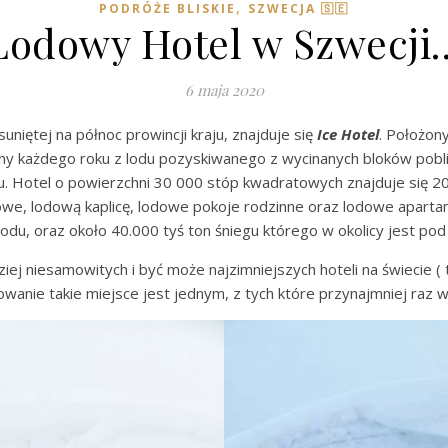
,
PODRÓŻE BLISKIE
SZWECJA 🇸🇪
Lodowy Hotel w Szwecji
6 maja 2020
uniętej na północ prowincji kraju, znajduje się
Ice Hotel
. Położon
ny każdego roku z lodu pozyskiwanego z wycinanych bloków poblis
u. Hotel o powierzchni 30 000 stóp kwadratowych znajduje się 2
owe, lodową kaplicę, lodowe pokoje rodzinne oraz lodowe aparta
lodu, oraz około 40.000 tyś ton śniegu którego w okolicy jest pod
iej niesamowitych i być może najzimniejszych hoteli na świecie 
wanie takie miejsce jest jednym, z tych które przynajmniej raz 