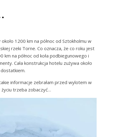
…
y około 1200 km na północ od Sztokholmu w
kiej rzeki Torne. Co oznacza, że co roku jest
00 km na północ od koła podbiegunowego i
menty. Cała konstrukcja hotelu zużywa około
 dostatkiem.
( takie informacje zebrałam przed wylotem w
w życiu trzeba zobaczyć…