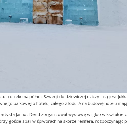
tują daleko na północ Szwecji do dziewiczej dziczy jaką jest Jukka
nego bajkowego hotelu, całego z lodu. A na budowę hotelu mają 
 artysta Jannot Derid zorganizował wystawę w igloo w kształcie cy
órzy goście spali w śpiworach na skórze renifera, rozpoczynając p