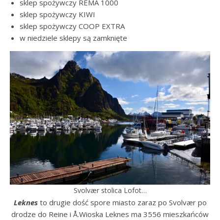
sklep spożywczy REMA 1000
sklep spożywczy KIWI
sklep spożywczy COOP EXTRA
w niedziele sklepy są zamknięte
Svolvær stolica Lofot…
Leknes
to drugie dość spore miasto zaraz po Svolvær po
drodze do Reine i Å.Wioska Leknes ma 3556 mieszkańców