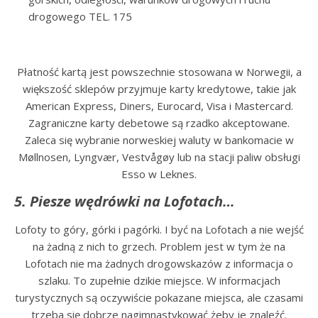
drogowego TEL. 175
Płatność kartą jest powszechnie stosowana w Norwegii, a
większość sklepów przyjmuje karty kredytowe, takie jak
American Express, Diners, Eurocard, Visa i Mastercard.
Zagraniczne karty debetowe są rzadko akceptowane.
Zaleca się wybranie norweskiej waluty w bankomacie w
Møllnosen, Lyngvær, Vestvågøy lub na stacji paliw obsługi
Esso w Leknes.
5. Piesze wędrówki na Lofotach…
Lofoty to góry, górki i pagórki. I być na Lofotach a nie wejść
na żadną z nich to grzech. Problem jest w tym że na
Lofotach nie ma żadnych drogowskazów z informacja o
szlaku. To zupełnie dzikie miejsce. W informacjach
turystycznych są oczywiście pokazane miejsca, ale czasami
trzeba się dobrze nagimnastykować żeby je znaleźć.