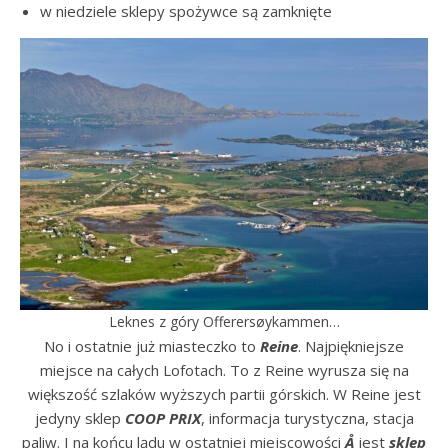
w niedziele sklepy spożywce są zamknięte
Leknes z góry Offerersøykammen…
No i ostatnie już miasteczko to
Reine
. Najpiękniejsze
miejsce na całych Lofotach. To z Reine wyrusza się na
większość szlaków wyższych partii górskich. W Reine jest
jedyny sklep
COOP PRIX
, informacja turystyczna, stacja
paliw. I na końcu lądu w ostatniej miejscowości
Å
jest
sklep