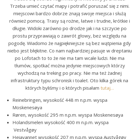
Trzeba umieć czytać mapy i potrafić poruszać się z nimi.
miejscowi bardzo dobrze znają swoje miejsca i służą
również pomocą. Trasy są rożne, łatwe i trudne, krótkie i
długie. Widoki zarówno po drodze jak i na szczycie po
prostu przyprawiają o zawrót głowy, bez względu na
pogodę. Wiadomo że najpiękniejsze są bez wątpienia gdy
niebo jest błękitne. Co nam najbardziej pasuje w dreptaniu
po Lofotach to to że nie ma tam wcale ludzi. Nie ma
tłumów, spotkać można jedynie miejscowych którzy
wychodzą na treking po pracy. Nie ma też żadnej
infrastruktury typu schronisk i toalet. Oto kilka górek na
których byliśmy i o których pisałam
tutaj…
Reinebringen, wysokość 448 m n.p.m. wyspa
Moskenesøya
Røren, wysokość 295 m n.p.m. wyspa Moskenesøya
Holandsmelen wysokość 400 m n.p.m. wyspa
Vestvågøy
Heiavannet wysokość 207 m n.p.m. wyspa Austvågøy