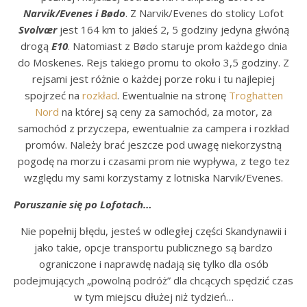
Narvik/Evenes i Bødo
. Z Narvik/Evenes do stolicy Lofot
Svolvær
jest 164 km to jakieś 2, 5 godziny jedyna głwóną
drogą
E10
. Natomiast z Bødo staruje prom każdego dnia
do Moskenes. Rejs takiego promu to około 3,5 godziny. Z
rejsami jest różnie o każdej porze roku i tu najlepiej
spojrzeć na
rozkład
. Ewentualnie na stronę
Troghatten
Nord
na której są ceny za samochód, za motor, za
samochód z przyczepa, ewentualnie za campera i rozkład
promów. Należy brać jeszcze pod uwagę niekorzystną
pogodę na morzu i czasami prom nie wypływa, z tego tez
względu my sami korzystamy z lotniska Narvik/Evenes.
Poruszanie się po Lofotach…
Nie popełnij błędu, jesteś w odległej części Skandynawii i
jako takie, opcje transportu publicznego są bardzo
ograniczone i naprawdę nadają się tylko dla osób
podejmujących „powolną podróż” dla chcących spędzić czas
w tym miejscu dłużej niż tydzień…