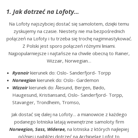
1.
Jak dotrzeć na Lofoty…
Na Lofoty najszybciej dostać się samolotem, dzięki temu
zyskujemy na czasie. Niestety nie ma bezpośrednich
połączeń na Lofoty i tu trzeba się trochę nagimnastykować.
Z Polski jest sporo połączeń różnymi liniami.
Najpopularniejsze i najtańsze na chwile obecną to Rainer,
Wizzair, Norwegian…
Ryanair
kierunek do: Oslo- Sanderfjord- Torpp
Norwegian
kierunek do: Oslo- Gardemon
Wizzair
kierunek do: Ålesund, Bergen, Bødo,
Haugesund, Kristiansand, Oslo- Sanderfjord- Torpp,
Stavanger, Trondheim, Tromso,
Jak dostać się dalej na Lofoty… a mianowicie z każdego
podanego lotniska latają wewnętrzne samoloty firm
Norwegian, Sass, Widerøe,
na lotniska z których najlepiej
później i najbliżej dotrzeć na Archipelag Lofot to