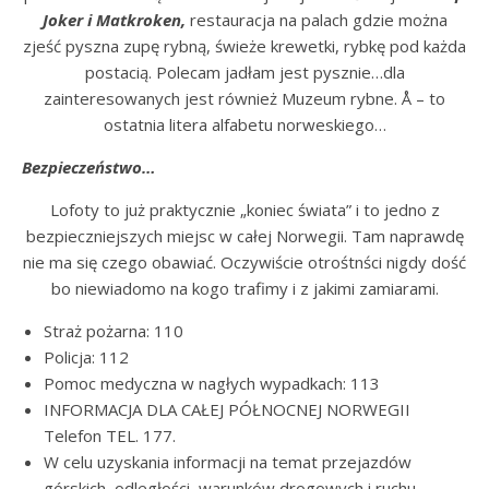
Joker i Matkroken,
restauracja na palach gdzie można
zjeść pyszna zupę rybną, świeże krewetki, rybkę pod każda
postacią. Polecam jadłam jest pysznie…dla
zainteresowanych jest również Muzeum rybne. Å – to
ostatnia litera alfabetu norweskiego…
Bezpieczeństwo…
Lofoty to już praktycznie „koniec świata” i to jedno z
bezpieczniejszych miejsc w całej Norwegii. Tam naprawdę
nie ma się czego obawiać. Oczywiście otrośtnści nigdy dość
bo niewiadomo na kogo trafimy i z jakimi zamiarami.
Straż pożarna: 110
Policja: 112
Pomoc medyczna w nagłych wypadkach: 113
INFORMACJA DLA CAŁEJ PÓŁNOCNEJ NORWEGII
Telefon TEL. 177.
W celu uzyskania informacji na temat przejazdów
górskich, odległości, warunków drogowych i ruchu