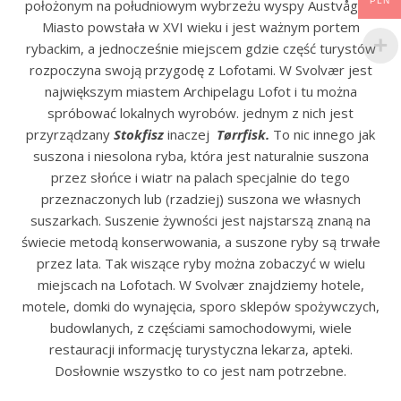
PLN
położonym na południowym wybrzeżu wyspy Austvågøy.
Miasto powstała w XVI wieku i jest ważnym portem
rybackim, a jednocześnie miejscem gdzie część turystów
rozpoczyna swoją przygodę z Lofotami. W Svolvær jest
największym miastem Archipelagu Lofot i tu można
spróbować lokalnych wyrobów. jednym z nich jest
przyrządzany
Stokfisz
inaczej
Tørrfisk.
To nic innego jak
suszona i niesolona ryba, która jest naturalnie suszona
przez słońce i wiatr na palach specjalnie do tego
przeznaczonych lub (rzadziej) suszona we własnych
suszarkach. Suszenie żywności jest najstarszą znaną na
świecie metodą konserwowania, a suszone ryby są trwałe
przez lata. Tak wiszące ryby można zobaczyć w wielu
miejscach na Lofotach. W Svolvær znajdziemy hotele,
motele, domki do wynajęcia, sporo sklepów spożywczych,
budowlanych, z częściami samochodowymi, wiele
restauracji informację turystyczna lekarza, apteki.
Dosłownie wszystko to co jest nam potrzebne.