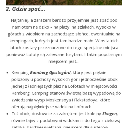
2. Gdzie spać…
Najtaniej, a zarazem bardzo przyjemnie jest spać pod
namiotem na dziko – na plaży, na szlakach, wysoko w
górach z widokiem na zachodzące słońce, ewentualnie na
kempingach, których jest tam bardzo mało. W ostatnich
latach zostały przeznaczone do tego specjalne miejsca
ponieważ Lofoty są zalewane turytami. I takim popularnym
miejscem jest…
Kemping
Ramberg Gjestegård
, który jest pięknie
położony u podnóży wysokich gór i jednocześnie obok
jednej z ładniejszych plaż na Lofotach w miejscowości
Ramberg. Camping stanowi świetną bazę wypadową do
zwiedzania wysp Moskensoya i Flakstadoya, które
oferują najpiękniejsze widoki na Lofotach.
Tuż obok, dosłownie za zakrętem jest kolejny
Skagen,
równie fajny z podobnymi widokami i do tego z ciekawą
zatoką, bardziej wietrzną, miejscem dla surferów.