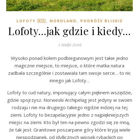
,
,
LOFOTY 🇳🇴
NORDLAND
PODRÓŻE BLISKIE
Lofoty…jak gdzie i kiedy…
1 maja 2019
Wysoko ponad kołem podbiegunowym jest takie jedno
magiczne miejsce, to miejsce, o które matka natura
zadbała szczególnie i zostawiała tam swoje serce… to nic
innego jak Lofoty…
Lofoty to cud natury, imponujący całym pięknem wszędzie,
gdzie spojrzysz. Norweski Archipelag jest jedyny w swoim
rodzaju i nie ma drugiego takiego nigdzie indziej na tej
ziemi. Lofoty to bezapelacyjnie jedno z najpiękniejszych
miejsc na ziemi. Kto był ten na pewno zgodzi się ze mną,
że tak jest. Granitowe poszarpane góry które kryją wiele
niespodzianek, od idyllicznych wiosek rybackich po