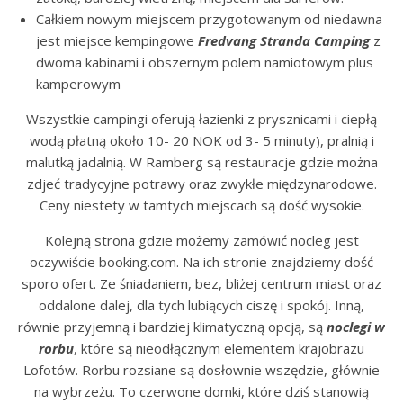
Całkiem nowym miejscem przygotowanym od niedawna
jest miejsce kempingowe
Fredvang Stranda Camping
z
dwoma kabinami i obszernym polem namiotowym plus
kamperowym
Wszystkie campingi oferują łazienki z prysznicami i ciepłą
wodą płatną około 10- 20 NOK od 3- 5 minuty), pralnią i
malutką jadalnią. W Ramberg są restauracje gdzie można
zdjeć tradycyjne potrawy oraz zwykłe międzynarodowe.
Ceny niestety w tamtych miejscach są dość wysokie.
Kolejną strona gdzie możemy zamówić nocleg jest
oczywiście booking.com. Na ich stronie znajdziemy dość
sporo ofert. Ze śniadaniem, bez, bliżej centrum miast oraz
oddalone dalej, dla tych lubiących ciszę i spokój. Inną,
równie przyjemną i bardziej klimatyczną opcją, są
noclegi w
rorbu
, które są nieodłącznym elementem krajobrazu
Lofotów. Rorbu rozsiane są dosłownie wszędzie, głównie
na wybrzeżu. To czerwone domki, które dziś stanowią