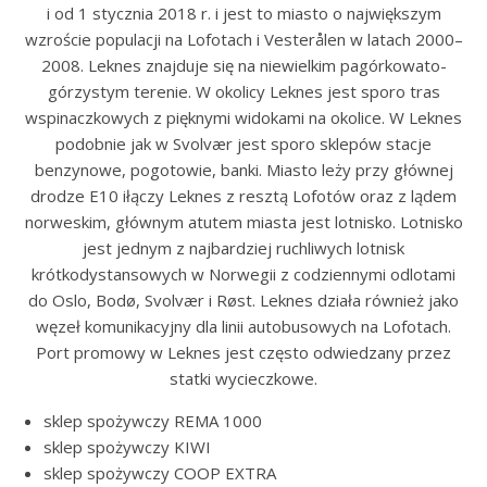
i od 1 stycznia 2018 r. i jest to miasto o największym
wzroście populacji na Lofotach i Vesterålen w latach 2000–
2008. Leknes znajduje się na niewielkim pagórkowato-
górzystym terenie. W okolicy Leknes jest sporo tras
wspinaczkowych z pięknymi widokami na okolice. W Leknes
podobnie jak w Svolvær jest sporo sklepów stacje
benzynowe, pogotowie, banki. Miasto leży przy głównej
drodze E10 iłączy Leknes z resztą Lofotów oraz z lądem
norweskim, głównym atutem miasta jest lotnisko. Lotnisko
jest jednym z najbardziej ruchliwych lotnisk
krótkodystansowych w Norwegii z codziennymi odlotami
do Oslo, Bodø, Svolvær i Røst. Leknes działa również jako
węzeł komunikacyjny dla linii autobusowych na Lofotach.
Port promowy w Leknes jest często odwiedzany przez
statki wycieczkowe.
sklep spożywczy REMA 1000
sklep spożywczy KIWI
sklep spożywczy COOP EXTRA