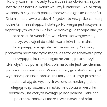
Kolory które nam wtedy towarzyszą są obłędne… i życie
wtedy jest bardziej kolorowe i myśli radosne… Za to zimą
w tamtych regionach panują dosłownie egipskie ciemności.
Dnia nie ma prawie wcale, 4-5 godzin to wszystko co mają
ludzie tam mieszkający. I dlatego Norwegia jest nazywana
depresyjnym krajem i waśnie w Norwegii jest popełnianych
bardzo dużo samobójstw. Rdzeni Norwegowie są
przyzwyczajeni do takich warunków i normalnie
funkcjonują, pracują, ale też nie wszyscy. Ci którzy
prowadzą normalne życie mogą jeszcze obserwować przy
sprzyjającej ku temu pogodzie zorzę polarną czyli
„Nørdlys”i noc polarną. Noc polarna to nie jest tak ciemna,
jak zwykła normalna noc. W momencie, gdy słońce nie jest
wystarczająco nisko poniżej linii horyzontu, jego promienie
nadal trafiają do wyższych warstw atmosfery, gdzie
ulegają rozproszeniu a następnie odbiciu w kierunku
obszarów, na których występuje noc polarna. Taka noc
polarna w Norwegii może trwać nawet pół roku.