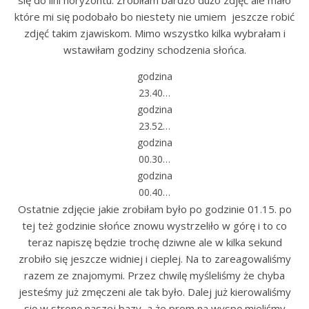
się do lini horyzontu. Zrobiłam bardzo dużo zdjęć ale mało
które mi się podobało bo niestety nie umiem jeszcze robić
zdjęć takim zjawiskom. Mimo wszystko kilka wybrałam i
wstawiłam godziny schodzenia słońca.
godzina
23.40…
godzina
23.52…
godzina
00.30…
godzina
00.40…
Ostatnie zdjęcie jakie zrobiłam było po godzinie 01.15. po
tej też godzinie słońce znowu wystrzeliło w górę i to co
teraz napiszę będzie trochę dziwne ale w kilka sekund
zrobiło się jeszcze widniej i cieplej. Na to zareagowaliśmy
razem ze znajomymi. Przez chwilę myśleliśmy że chyba
jesteśmy już zmęczeni ale tak było. Dalej już kierowaliśmy
się w stronę naszej bazy, a że prom na wyspę mieliśmy