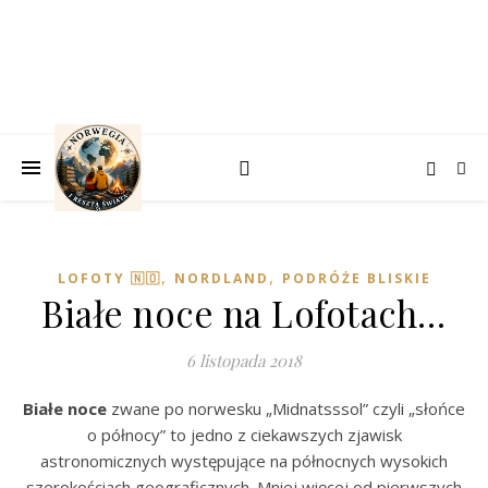
,
,
LOFOTY 🇳🇴
NORDLAND
PODRÓŻE BLISKIE
Białe noce na Lofotach…
6 listopada 2018
Białe noce
zwane po norwesku „Midnatsssol” czyli „słońce
o północy” to jedno z ciekawszych zjawisk
astronomicznych występujące na północnych wysokich
szerokościach geograficznych. Mniej więcej od pierwszych