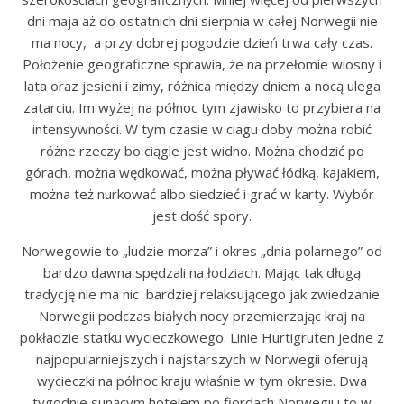
dni maja aż do ostatnich dni sierpnia w całej Norwegii nie
ma nocy, a przy dobrej pogodzie dzień trwa cały czas.
Położenie geograficzne sprawia, że na przełomie wiosny i
lata oraz jesieni i zimy, różnica między dniem a nocą ulega
zatarciu. Im wyżej na północ tym zjawisko to przybiera na
intensywności. W tym czasie w ciagu doby można robić
różne rzeczy bo ciągle jest widno. Można chodzić po
górach, można wędkować, można pływać łódką, kajakiem,
można też nurkować albo siedzieć i grać w karty. Wybór
jest dość spory.
Norwegowie to „ludzie morza” i okres „dnia polarnego” od
bardzo dawna spędzali na łodziach. Mając tak długą
tradycję nie ma nic bardziej relaksującego jak zwiedzanie
Norwegii podczas białych nocy przemierzając kraj na
pokładzie statku wycieczkowego. Linie Hurtigruten jedne z
najpopularniejszych i najstarszych w Norwegii oferują
wycieczki na północ kraju właśnie w tym okresie. Dwa
tygodnie sunącym hotelem po fiordach Norwegii i to w