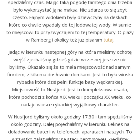
spędziliśmy czas. Mając taką pogodę tamtego dnia trzeba
było wykorzystać ją na maksa. Nie zdarza to się zbyt
często. Fajnym widokiem były dziewczyny na deskach
które co chwile wpadały do tej lodowatej wody. W sumie
to miejscowi to przyzwyczajeni to tej temperatury. O plaży
w Ramberg i okolicy też juz pisałam
tutaj
.
Jadąc w kierunku następnej góry na która mieliśmy ochotę
wejść zjechaliśmy gdzieś gdzie wczesnej jeszcze nie
byliśmy. Okazało się że to mała miejscowość nad samym
fiordem, z kilkoma dosłownie domkami. Jest to była wioska
rybacka która dziś pełni funkcje bazy wędkarskiej.
Miejscowość to Nusfjord. Jest to kompleksowa osada,
która pochodzi z końca XIX wieku i początku XX wieku, co
nadaje wiosce rybackiej wyjątkowy charakter.
W Nusfjord byliśmy około godziny 17.30 i tam spędziliśmy
około godziny. Dalej pojechaliśmy w kierunku Leknes na
doładowanie baterii w telefonach, aparatach i naszych. To
wszystko załatwiliśmy na stacji benzynowej. Zjedliśmy