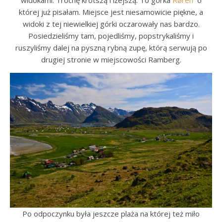
widokami. Trochę krótszą i lżejszą. To górka
Røren
o
której już pisałam. Miejsce jest niesamowicie piękne, a
widoki z tej niewielkiej górki oczarowały nas bardzo.
Posiedzieliśmy tam, pojedliśmy, popstrykaliśmy i
ruszyliśmy dalej na pyszną rybną zupę, którą serwują po
drugiej stronie w miejscowości Ramberg.
Po odpoczynku była jeszcze plaża na której też miło