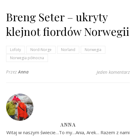
Breng Seter – ukryty
klejnot fiordów Norwegii
???
Lofoty
Nord-Norge
Norland
Norwegia
Norwegia północna
Przez
Anna
Jeden komentarz
ANNA
Witaj w naszym świecie…To my…Ania, Arek… Razem z nami