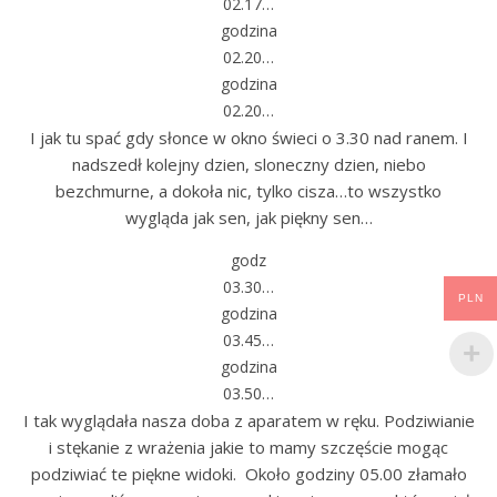
02.17…
godzina
02.20…
godzina
02.20…
I jak tu spać gdy słonce w okno świeci o 3.30 nad ranem. I
nadszedł kolejny dzien, sloneczny dzien, niebo
bezchmurne, a dokoła nic, tylko cisza…to wszystko
wygląda jak sen, jak piękny sen…
godz
03.30…
PLN
godzina
03.45…
godzina
03.50…
I tak wyglądała nasza doba z aparatem w ręku. Podziwianie
i stękanie z wrażenia jakie to mamy szczęście mogąc
podziwiać te piękne widoki. Około godziny 05.00 złamało