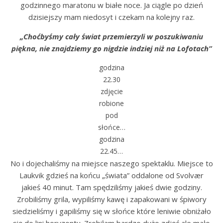
godzinnego maratonu w białe noce. Ja ciągle po dzień
dzisiejszy mam niedosyt i czekam na kolejny raz.
„Choćbyśmy cały świat przemierzyli w poszukiwaniu
piękna, nie znajdziemy go nigdzie indziej niż na Lofotach”
godzina
22.30
zdjęcie
robione
pod
słońce…
godzina
22.45…
No i dojechaliśmy na miejsce naszego spektaklu. Miejsce to
Laukvik gdzieś na końcu „świata” oddalone od Svolvær
jakieś 40 minut. Tam spędziliśmy jakieś dwie godziny.
Zrobiliśmy grila, wypiliśmy kawę i zapakowani w śpiwory
siedzieliśmy i gapiliśmy się w słońce które leniwie obniżało