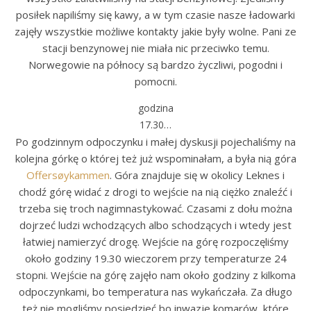
posiłek napiliśmy się kawy, a w tym czasie nasze ładowarki
zajęły wszystkie możliwe kontakty jakie były wolne. Pani ze
stacji benzynowej nie miała nic przeciwko temu.
Norwegowie na północy są bardzo życzliwi, pogodni i
pomocni.
godzina
17.30…
Po godzinnym odpoczynku i małej dyskusji pojechaliśmy na
kolejna górkę o której też już wspominałam, a była nią góra
Offersøykammen
. Góra znajduje się w okolicy Leknes i
chodź górę widać z drogi to wejście na nią ciężko znaleźć i
trzeba się troch nagimnastykować. Czasami z dołu można
dojrzeć ludzi wchodzących albo schodzących i wtedy jest
łatwiej namierzyć drogę. Wejście na górę rozpoczęliśmy
około godziny 19.30 wieczorem przy temperaturze 24
stopni. Wejście na górę zajęło nam około godziny z kilkoma
odpoczynkami, bo temperatura nas wykańczała. Za długo
też nie mogliśmy posiedzieć bo inwazje komarów, które