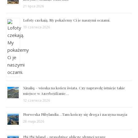
21 lipca 2026
Lofoty czekają. My pokażemy Ci je naszymi oczami.
19 czerwca 2026
Xinaliq – wioska na końcu świata. Czy naprawdę istnieje takie
miejsce w Azerbejdżanie…
12 czerwca 2026
Norweska Nibylandia…Tam kończy się droga i zaczyna magia
28 maja 2026
Phi Phi Island – prawdziwe oblicze słynnej wyspy