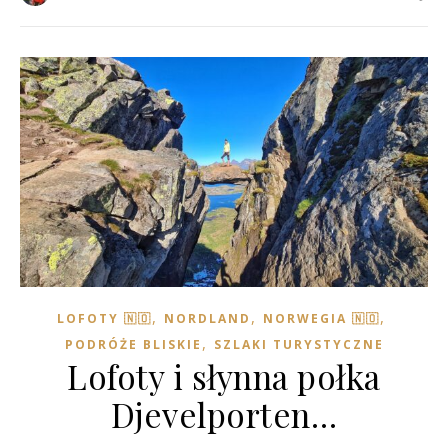
,
,
,
LOFOTY 🇳🇴
NORDLAND
NORWEGIA 🇳🇴
,
PODRÓŻE BLISKIE
SZLAKI TURYSTYCZNE
Lofoty i słynna połka
Djevelporten…