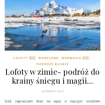
,
,
,
LOFOTY 🇳🇴
NORDLAND
NORWEGIA 🇳🇴
PODRÓŻE BLISKIE
Lofoty w zimie- podróż do
krainy śniegu i magii…
29 marca 2023
Dziś zapraszam Was na wpis o naszym ostatnim