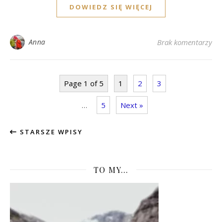
DOWIEDZ SIĘ WIĘCEJ
Anna
Brak komentarzy
Page 1 of 5
1
2
3
…
5
Next »
STARSZE WPISY
TO MY…