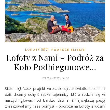
,
LOFOTY 🇳🇴
PODRÓŻE BLISKIE
Lofoty z Nami – Podróż za
Koło Podbiegunowe…
20 czerwca 2024
Stało się! Nasz projekt wreszcie ujrzał światło dzienne i
dziś chcemy uchylić rąbka tajemnicy, która rodziła się w
naszych głowach od bardzo dawna. Z największą pasją
zrealizowaliśmy nasz pomysł – podróże na Lofoty z ludźmi