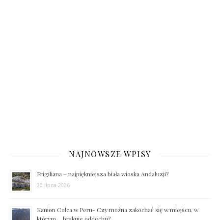
NAJNOWSZE WPISY
Frigiliana – najpiękniejsza biała wioska Andaluzji?
30 lipca 2026
Kanion Colca w Peru- Czy można zakochać się w miejscu, w
którym… brakuje oddechu?