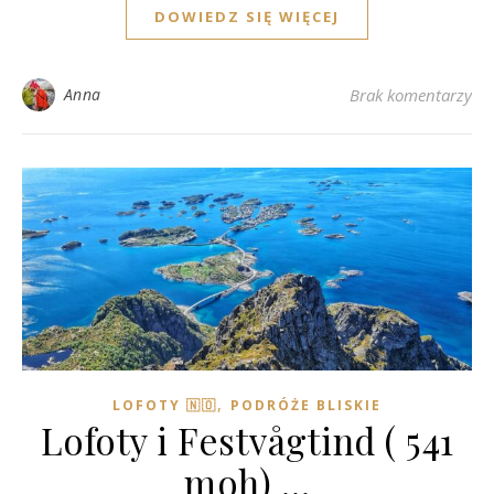
DOWIEDZ SIĘ WIĘCEJ
Anna
Brak komentarzy
,
LOFOTY 🇳🇴
PODRÓŻE BLISKIE
Lofoty i Festvågtind ( 541
moh) …