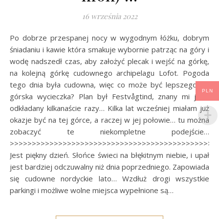
16 września 2022
Po dobrze przespanej nocy w wygodnym łóżku, dobrym
śniadaniu i kawie która smakuje wybornie patrząc na góry i
wodę nadszedł czas, aby założyć plecak i wejść na górkę,
na kolejną górkę cudownego archipelagu Lofot. Pogoda
tego dnia była cudowna, więc co może być lepszego niż
PLN
górska wycieczka? Plan był Festvågtind, znany mi już i
odkładany kilkanaście razy… Kilka lat wcześniej miałam już
okazje być na tej górce, a raczej w jej połowie… tu można
zobaczyć te niekompletne podejście…
>>>>>>>>>>>>>>>>>>>>>>>>>>>>>>>>>>>>>>>>>>>>>>>
Jest piękny dzień. Słońce świeci na błękitnym niebie, i upał
jest bardziej odczuwalny niż dnia poprzedniego. Zapowiada
się cudowne nordyckie lato… Wzdłuż drogi wszystkie
parkingi i możliwe wolne miejsca wypełnione są…