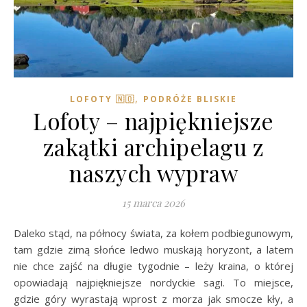
,
LOFOTY 🇳🇴
PODRÓŻE BLISKIE
Lofoty – najpiękniejsze
zakątki archipelagu z
naszych wypraw
15 marca 2026
Daleko stąd, na północy świata, za kołem podbiegunowym,
tam gdzie zimą słońce ledwo muskają horyzont, a latem
nie chce zajść na długie tygodnie – leży kraina, o której
opowiadają najpiękniejsze nordyckie sagi. To miejsce,
gdzie góry wyrastają wprost z morza jak smocze kły, a