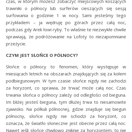
czas, w którym możesz zobaczyć miejscowych koszących
trawniki o północy lub surferów cieszących się sesją
surfowania o godzinie 1 w nocy. Sami jesteśmy tego
przykładem – ja wędruję po górach przez całą noc,
podczas gdy Arek łowi ryby. To właśnie te niezwykłe chwile
sprawiają, że podróżowanie na Lofoty to niezapomniane
przeżycie.
CZYM JEST SŁOŃCE O PÓŁNOCY?
Słońce o północy to fenomen, który występuje w
miesiącach letnich na obszarach znajdujących się za kołem
podbiegunowym. W tym czasie słońce nigdy nie zachodzi
za horyzont, co sprawia, że trwać może całą noc. Czas
trwania słońca o północy zależy od odległości od bieguna.
Im bliżej jesteś bieguna, tym dłużej trwa to niesamowite
zjawisko. Na półkuli północnej, gdzie znajduje się biegun
północny, słońce nigdy nie schodzi za horyzont, co
oznacza, że światło słoneczne jest obecne przez całą noc.
Nawet jeśli słońce chwilowo zniknie za horyzontem, to nie