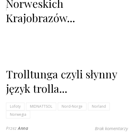
Norweskich
Krajobrazów...
Trolltunga czyli słynny
język trolla...
Lofoty
MIDNATTSOL
Nord-Norge
Norland
Norwegia
Przez
Anna
Brak komentarzy