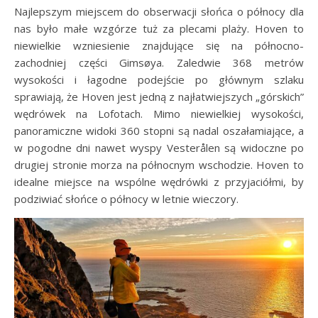
Najlepszym miejscem do obserwacji słońca o północy dla
nas było małe wzgórze tuż za plecami plaży. Hoven to
niewielkie wzniesienie znajdujące się na północno-
zachodniej części Gimsøya. Zaledwie 368 metrów
wysokości i łagodne podejście po głównym szlaku
sprawiają, że Hoven jest jedną z najłatwiejszych „górskich”
wędrówek na Lofotach. Mimo niewielkiej wysokości,
panoramiczne widoki 360 stopni są nadal oszałamiające, a
w pogodne dni nawet wyspy Vesterålen są widoczne po
drugiej stronie morza na północnym wschodzie. Hoven to
idealne miejsce na wspólne wędrówki z przyjaciółmi, by
podziwiać słońce o północy w letnie wieczory.