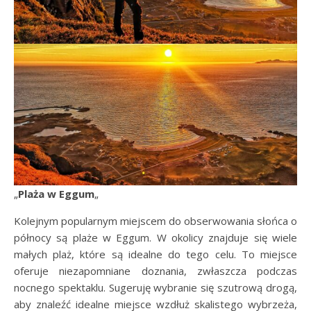
„
Plaża w Eggum
„
Kolejnym popularnym miejscem do obserwowania słońca o
północy są plaże w Eggum. W okolicy znajduje się wiele
małych plaż, które są idealne do tego celu. To miejsce
oferuje niezapomniane doznania, zwłaszcza podczas
nocnego spektaklu. Sugeruję wybranie się szutrową drogą,
aby znaleźć idealne miejsce wzdłuż skalistego wybrzeża,