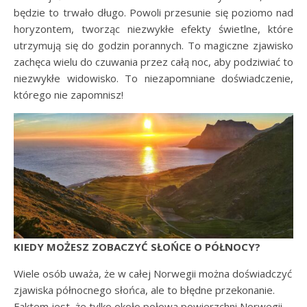
będzie to trwało długo. Powoli przesunie się poziomo nad
horyzontem, tworząc niezwykłe efekty świetlne, które
utrzymują się do godzin porannych. To magiczne zjawisko
zachęca wielu do czuwania przez całą noc, aby podziwiać to
niezwykłe widowisko. To niezapomniane doświadczenie,
którego nie zapomnisz!
KIEDY MOŻESZ ZOBACZYĆ SŁOŃCE O PÓŁNOCY?
Wiele osób uważa, że w całej Norwegii można doświadczyć
zjawiska północnego słońca, ale to błędne przekonanie.
Faktem jest, że tylko około połowa powierzchni Norwegii