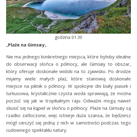
godzina 01.30
„
Plaże na Gimsøy
„
Nie ma jednego konkretnego miejsca, które byłoby idealne
do obserwacji słońca o północy, ale Gimsøy to obszar,
który oferuje doskonałe widoki na to zjawisko. Po drodze
mijamy wiele małych plaż, które stanowią doskonałe
miejsce na piknik o północy. W spokojne dni biały piasek i
turkusowa, krystalicznie czysta woda sprawiają, że można
poczuć się jak w tropikalnym raju. Odważni mogą nawet
skusić się na kąpiel w słońcu o północy. Plaże na Gimsøy są
rzadko zatłoczone, więc istnieje duża szansa, że będziesz
mógł cieszyć się jedną z nich w samotności podczas tego
cudownego spektaklu natury.