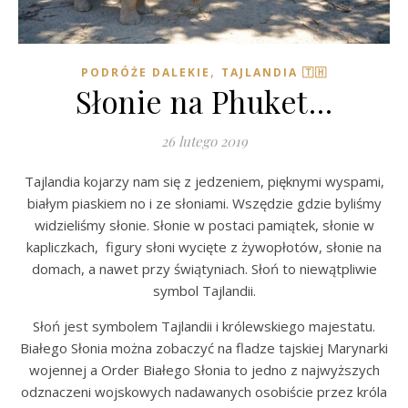
,
PODRÓŻE DALEKIE
TAJLANDIA 🇹🇭
Słonie na Phuket…
26 lutego 2019
Tajlandia kojarzy nam się z jedzeniem, pięknymi wyspami,
białym piaskiem no i ze słoniami. Wszędzie gdzie byliśmy
widzieliśmy słonie. Słonie w postaci pamiątek, słonie w
kapliczkach, figury słoni wycięte z żywopłotów, słonie na
domach, a nawet przy świątyniach. Słoń to niewątpliwie
symbol Tajlandii.
Słoń jest symbolem Tajlandii i królewskiego majestatu.
Białego Słonia można zobaczyć na fladze tajskiej Marynarki
wojennej a Order Białego Słonia to jedno z najwyższych
odznaczeni wojskowych nadawanych osobiście przez króla