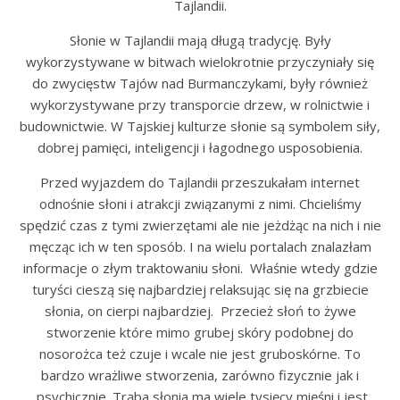
Tajlandii.
Słonie w Tajlandii mają długą tradycję. Były
wykorzystywane w bitwach wielokrotnie przyczyniały się
do zwycięstw Tajów nad Burmanczykami, były również
wykorzystywane przy transporcie drzew, w rolnictwie i
budownictwie. W Tajskiej kulturze słonie są symbolem siły,
dobrej pamięci, inteligencji i łagodnego usposobienia.
Przed wyjazdem do Tajlandii przeszukałam internet
odnośnie słoni i atrakcji związanymi z nimi. Chcieliśmy
spędzić czas z tymi zwierzętami ale nie jeżdżąc na nich i nie
męcząc ich w ten sposób. I na wielu portalach znalazłam
informacje o złym traktowaniu słoni. Właśnie wtedy gdzie
turyści cieszą się najbardziej relaksując się na grzbiecie
słonia, on cierpi najbardziej. Przecież słoń to żywe
stworzenie które mimo grubej skóry podobnej do
nosorożca też czuje i wcale nie jest gruboskórne. To
bardzo wrażliwe stworzenia, zarówno fizycznie jak i
psychicznie. Trąba słonia ma wiele tysięcy mięśni i jest