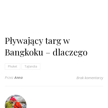
Pływający targ w
Bangkoku – dlaczego
warto wybrać Khlong Lat
Phuket
Tajlandia
Mayom🛶🌴
Przez
Anna
Brak komentarzy