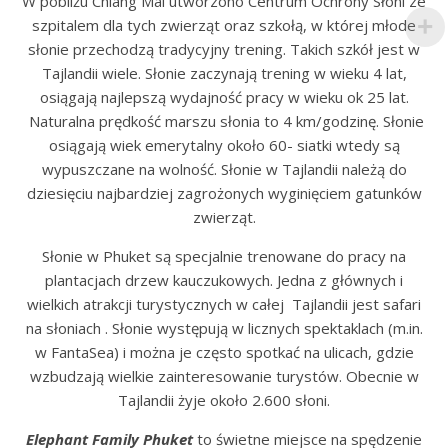
W pobliżu Chiang Mai utworzono Centrum Ochrony Słoni ze
szpitalem dla tych zwierząt oraz szkołą, w której młode
słonie przechodzą tradycyjny trening. Takich szkół jest w
Tajlandii wiele. Słonie zaczynają trening w wieku 4 lat,
osiągają najlepszą wydajność pracy w wieku ok 25 lat.
Naturalna prędkość marszu słonia to 4 km/godzinę. Słonie
osiągają wiek emerytalny około 60- siatki wtedy są
wypuszczane na wolność. Słonie w Tajlandii należą do
dziesięciu najbardziej zagrożonych wyginięciem gatunków
zwierząt.
Słonie w Phuket są specjalnie trenowane do pracy na
plantacjach drzew kauczukowych. Jedna z głównych i
wielkich atrakcji turystycznych w całej Tajlandii jest safari
na słoniach . Słonie występują w licznych spektaklach (m.in.
w FantaSea) i można je często spotkać na ulicach, gdzie
wzbudzają wielkie zainteresowanie turystów. Obecnie w
Tajlandii żyje około 2.600 słoni.
E
lephant Family Phuket
to świetne miejsce na spędzenie