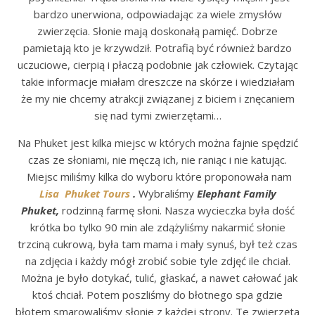
bardzo unerwiona, odpowiadając za wiele zmysłów
zwierzęcia. Słonie mają doskonałą pamięć. Dobrze
pamietają kto je krzywdził. Potrafią być również bardzo
uczuciowe, cierpią i płaczą podobnie jak człowiek. Czytając
takie informacje miałam dreszcze na skórze i wiedziałam
że my nie chcemy atrakcji związanej z biciem i znęcaniem
się nad tymi zwierzętami…
Na Phuket jest kilka miejsc w których można fajnie spędzić
czas ze słoniami, nie męczą ich, nie raniąc i nie katując.
Miejsc miliśmy kilka do wyboru które proponowała nam
Lisa Phuket Tours
.
Wybraliśmy
Elephant Family
Phuket,
rodzinną farmę słoni. Nasza wycieczka była dość
krótka bo tylko 90 min ale zdążyliśmy nakarmić słonie
trzciną cukrową, była tam mama i mały synuś, był też czas
na zdjęcia i każdy mógł zrobić sobie tyle zdjęć ile chciał.
Można je było dotykać, tulić, głaskać, a nawet całować jak
ktoś chciał. Potem poszliśmy do błotnego spa gdzie
błotem smarowaliśmy słonie z każdej strony. Te zwierzęta